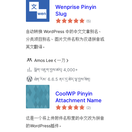
Wenprise Pinyin
Slug
གདེང་
(5
)
འཇོག་
ཆ་
ཚང་།
自动转换 WordPress 中的中文文章别名、
分类项目别名、图片文件名称为汉语拼音或
英文翻译。
Amos Lee（一刀）
སྒྲིག་འཇུག་བྱས་ཚད། 4,000+
ཐོན་རིམ་ 6.6.5 ནང་དུ་ཚོད་ལྟ་བྱས་ཟིན།
CoolWP Pinyin
Attachment Name
གདེང་
(2
)
འཇོག་
ཆ་
ཚང་།
这是一个将上传附件名称里的中文改为拼音
的WordPress插件。