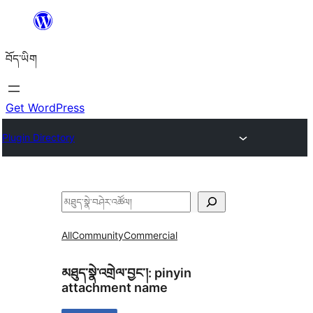
Skip
to
བོད་ཡིག
content
Get WordPress
Plugin Directory
བཤེར་
འཚོལ།
All
Community
Commercial
མཐུད་སྣེ་འགྲེལ་བྱང་།:
pinyin
attachment name