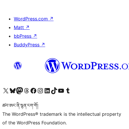
WordPress.com
↗
Matt
↗
bbPress
↗
BuddyPress
↗
Visit our X (formerly Twitter) account
Visit our Bluesky account
Visit our Mastodon account
Visit our Threads account
Visit our Facebook page
Visit our Instagram account
Visit our LinkedIn account
Visit our TikTok account
Visit our YouTube channel
Visit our Tumblr account
ཚབ་ཨང་ནི་སྙན་ངག་གོ།
The WordPress® trademark is the intellectual property
of the WordPress Foundation.