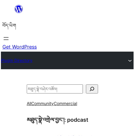
Skip
to
བོད་ཡིག
content
Get WordPress
Plugin Directory
བཤེར་
འཚོལ།
All
Community
Commercial
མཐུད་སྣེ་འགྲེལ་བྱང་།:
podcast