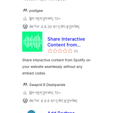
podigee
སྒྲིག་འཇུག་བྱས་ཚད། 70+
ཐོན་རིམ་ 4.9.30 ནང་དུ་ཚོད་ལྟ་བྱས་ཟིན།
Share Interactive
Content from
གདེང་
Spotify – By
(0
)
འཇོག་
ཆ་
PulseShare
ཚང་།
Share interactive content from Spotify on
your website seamlessly without any
embed codes.
Swapnil R Deshpande
སྒྲིག་འཇུག་བྱས་ཚད། 70+
ཐོན་རིམ་ 6.9.6 ནང་དུ་ཚོད་ལྟ་བྱས་ཟིན།