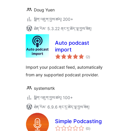
Doug Yuen
སྒྲིག་འཇུག་བྱས་ཚད། 200+
ཐོན་རིམ་ 5.3.22 ནང་དུ་ཚོད་ལྟ་བྱས་ཟིན།
Auto podcast
import
གདེང་
(2
)
འཇོག་
ཆ་
ཚང་།
Import your podcast feed, automatically
from any supported podcast provider.
systemsrtk
སྒྲིག་འཇུག་བྱས་ཚད། 100+
ཐོན་རིམ་ 6.9.6 ནང་དུ་ཚོད་ལྟ་བྱས་ཟིན།
Simple Podcasting
གདེང་
(0
)
འཇོག་