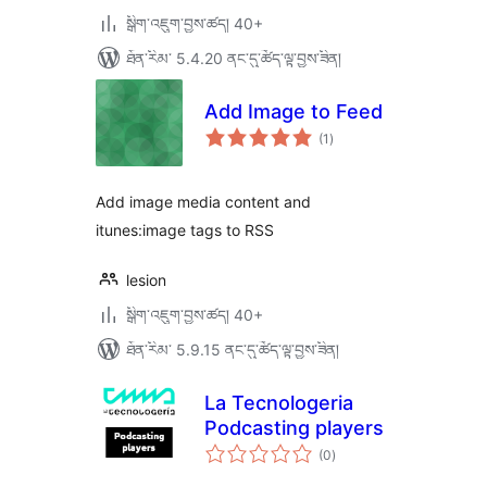
སྒྲིག་འཇུག་བྱས་ཚད། 40+
ཐོན་རིམ་ 5.4.20 ནང་དུ་ཚོད་ལྟ་བྱས་ཟིན།
Add Image to Feed
གདེང་
(1
)
འཇོག་
ཆ་
ཚང་།
Add image media content and
itunes:image tags to RSS
lesion
སྒྲིག་འཇུག་བྱས་ཚད། 40+
ཐོན་རིམ་ 5.9.15 ནང་དུ་ཚོད་ལྟ་བྱས་ཟིན།
La Tecnologeria
Podcasting players
གདེང་
(0
)
འཇོག་
ཆ་
ཚང་།