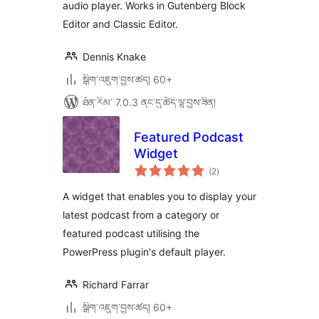
audio player. Works in Gutenberg Block
Editor and Classic Editor.
Dennis Knake
སྒྲིག་འཇུག་བྱས་ཚད། 60+
ཐོན་རིམ་ 7.0.3 ནང་དུ་ཚོད་ལྟ་བྱས་ཟིན།
Featured Podcast
Widget
གདེང་
(2
)
འཇོག་
ཆ་
ཚང་།
A widget that enables you to display your
latest podcast from a category or
featured podcast utilising the
PowerPress plugin's default player.
Richard Farrar
སྒྲིག་འཇུག་བྱས་ཚད། 60+