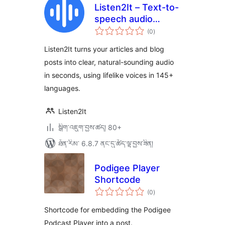
Listen2It – Text-to-
speech audio
གདེང་
article
(0
)
འཇོག་
ཆ་
ཚང་།
Listen2It turns your articles and blog
posts into clear, natural-sounding audio
in seconds, using lifelike voices in 145+
languages.
Listen2It
སྒྲིག་འཇུག་བྱས་ཚད། 80+
ཐོན་རིམ་ 6.8.7 ནང་དུ་ཚོད་ལྟ་བྱས་ཟིན།
Podigee Player
Shortcode
གདེང་
(0
)
འཇོག་
ཆ་
ཚང་།
Shortcode for embedding the Podigee
Podcast Player into a post.