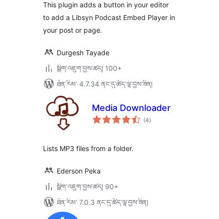
ཚང་།
This plugin adds a button in your editor
to add a Libsyn Podcast Embed Player in
your post or page.
Durgesh Tayade
སྒྲིག་འཇུག་བྱས་ཚད། 100+
ཐོན་རིམ་ 4.7.34 ནང་དུ་ཚོད་ལྟ་བྱས་ཟིན།
Media Downloader
གདེང་
(4
)
འཇོག་
ཆ་
ཚང་།
Lists MP3 files from a folder.
Ederson Peka
སྒྲིག་འཇུག་བྱས་ཚད། 90+
ཐོན་རིམ་ 7.0.3 ནང་དུ་ཚོད་ལྟ་བྱས་ཟིན།