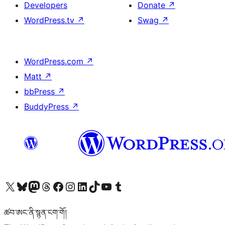
Developers
Donate
↗
WordPress.tv
↗
Swag
↗
WordPress.com
↗
Matt
↗
bbPress
↗
BuddyPress
↗
Visit our X (formerly Twitter) account
Visit our Bluesky account
Visit our Mastodon account
Visit our Threads account
Visit our Facebook page
Visit our Instagram account
Visit our LinkedIn account
Visit our TikTok account
Visit our YouTube channel
Visit our Tumblr account
ཚབ་ཨང་ནི་སྙན་ངག་གོ།