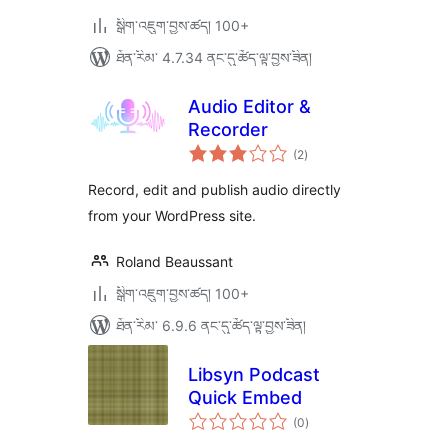
སྒྲིག་འཇུག་བྱས་ཚད། 100+
ཐོན་རིམ་ 4.7.34 ནང་དུ་ཚོད་ལྟ་བྱས་ཟིན།
Audio Editor &
Recorder
གདེང་
(2
)
འཇོག་
ཆ་
ཚང་།
Record, edit and publish audio directly
from your WordPress site.
Roland Beaussant
སྒྲིག་འཇུག་བྱས་ཚད། 100+
ཐོན་རིམ་ 6.9.6 ནང་དུ་ཚོད་ལྟ་བྱས་ཟིན།
Libsyn Podcast
Quick Embed
གདེང་
(0
)
འཇོག་
ཆ་