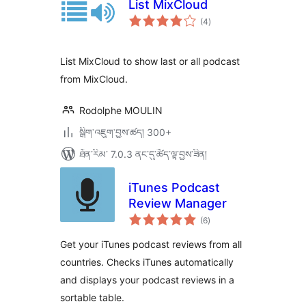
List MixCloud
གདེང་
(4
)
འཇོག་
ཆ་
ཚང་།
List MixCloud to show last or all podcast
from MixCloud.
Rodolphe MOULIN
སྒྲིག་འཇུག་བྱས་ཚད། 300+
ཐོན་རིམ་ 7.0.3 ནང་དུ་ཚོད་ལྟ་བྱས་ཟིན།
iTunes Podcast
Review Manager
གདེང་
(6
)
འཇོག་
ཆ་
ཚང་།
Get your iTunes podcast reviews from all
countries. Checks iTunes automatically
and displays your podcast reviews in a
sortable table.