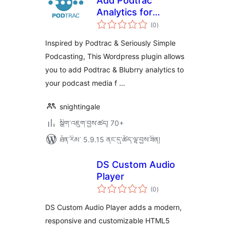
Add Podtrac
Analytics for
གདེང་
Seriously Simple
(0
)
འཇོག་
ཆ་
Podcasting
ཚང་།
Inspired by Podtrac & Seriously Simple
Podcasting, This Wordpress plugin allows
you to add Podtrac & Blubrry analytics to
your podcast media f …
snightingale
སྒྲིག་འཇུག་བྱས་ཚད། 70+
ཐོན་རིམ་ 5.9.15 ནང་དུ་ཚོད་ལྟ་བྱས་ཟིན།
DS Custom Audio
Player
གདེང་
(0
)
འཇོག་
ཆ་
ཚང་།
DS Custom Audio Player adds a modern,
responsive and customizable HTML5