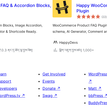
 FAQ & Accordion Blocks,
Happy WooCom
Plugin
ག
(22
)
འ
ཆ
ཚ
n Blocks, Image Accordion,
WooCommerce Product FAQ Plugin 
tor & Shortcode Ready.
schema, AI Generator, Comment an
HappyDevs
7.0.3 ནང་དུ་ཚོད་ལྟ་བྱས་ཟིན།
སྒྲིག་འཇུག་བྱས་ཚད། 1,000+
earn
Get Involved
WordPres
upport
Events
↗
evelopers
Donate
↗
Matt
↗
ordPress.tv
↗
Swag
↗
bbPress
BuddyPre