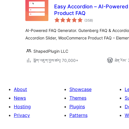
Easy Accordion – AI-Powered
Product FAQ
གདེང་
(358
)
འཇོག་
ཆ་
ཚང་།
AI-Powered FAQ Generator. Gutenberg FAQ & Accordio
Accordion Slider, WooCommerce Product FAQ – Elemen
ShapedPlugin LLC
སྒྲིག་འཇུག་བྱས་ཚད། 70,000+
ཐོན་རིམ་ 
About
Showcase
L
News
Themes
S
Hosting
Plugins
D
Privacy
Patterns
W