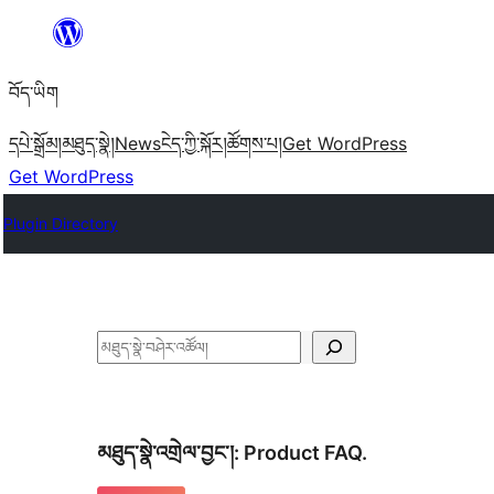
Skip
to
བོད་ཡིག
content
དཔེ་སྒྲོམ།
མཐུད་སྣེ།
News
ངེད་ཀྱི་སྐོར།
ཚོགས་པ།
Get WordPress
Get WordPress
Plugin Directory
བཤེར་
འཚོལ།
མཐུད་སྣེ་འགྲེལ་བྱང་།:
Product FAQ.