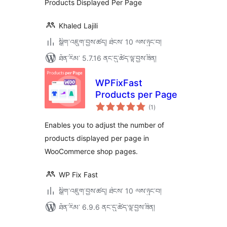
Products Displayed Per Page
Khaled Lajili
སྒྲིག་འཇུག་བྱས་ཚད། ཐེངས་ 10 ལས་ཉུང་བ།
ཐོན་རིམ་ 5.7.16 ནང་དུ་ཚོད་ལྟ་བྱས་ཟིན།
WPFixFast
Products per Page
གདེང་
(1
)
འཇོག་
ཆ་
ཚང་།
Enables you to adjust the number of
products displayed per page in
WooCommerce shop pages.
WP Fix Fast
སྒྲིག་འཇུག་བྱས་ཚད། ཐེངས་ 10 ལས་ཉུང་བ།
ཐོན་རིམ་ 6.9.6 ནང་དུ་ཚོད་ལྟ་བྱས་ཟིན།