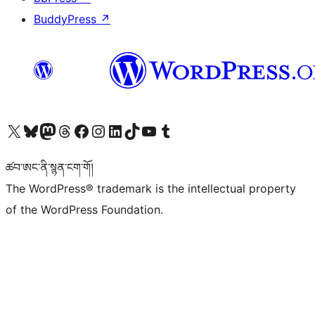
BuddyPress
↗
Visit our X (formerly Twitter) account
Visit our Bluesky account
Visit our Mastodon account
Visit our Threads account
Visit our Facebook page
Visit our Instagram account
Visit our LinkedIn account
Visit our TikTok account
Visit our YouTube channel
Visit our Tumblr account
ཚབ་ཨང་ནི་སྙན་ངག་གོ།
The WordPress® trademark is the intellectual property
of the WordPress Foundation.