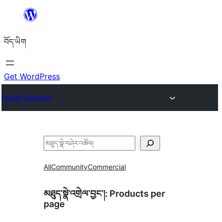
Skip
to
བོད་ཡིག
content
Get WordPress
Plugin Directory
བཤེར་
འཚོལ།
All
Community
Commercial
མཐུད་སྣེ་འགྲེལ་བྱང་།:
Products per
page