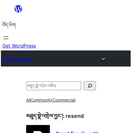
Skip
to
བོད་ཡིག
content
Get WordPress
Plugin Directory
བཤེར་
འཚོལ།
All
Community
Commercial
མཐུད་སྣེ་འགྲེལ་བྱང་།:
resend