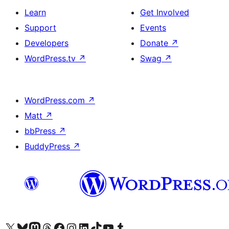
Learn
Get Involved
Support
Events
Developers
Donate
↗
WordPress.tv
↗
Swag
↗
WordPress.com
↗
Matt
↗
bbPress
↗
BuddyPress
↗
Visit our X (formerly Twitter) account
Visit our Bluesky account
Visit our Mastodon account
Visit our Threads account
Visit our Facebook page
Visit our Instagram account
Visit our LinkedIn account
Visit our TikTok account
Visit our YouTube channel
Visit our Tumblr account