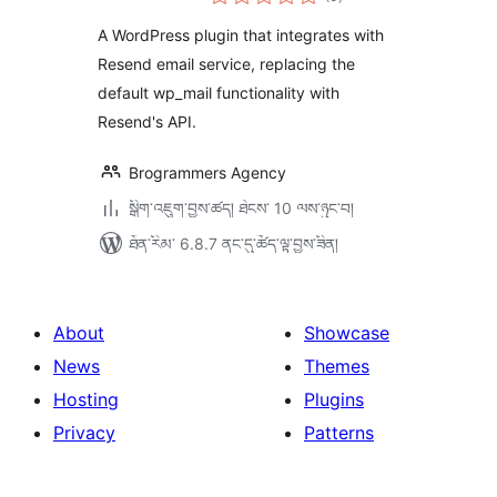
འཇོག་
ཆ་
ཚང་།
A WordPress plugin that integrates with
Resend email service, replacing the
default wp_mail functionality with
Resend's API.
Brogrammers Agency
སྒྲིག་འཇུག་བྱས་ཚད། ཐེངས་ 10 ལས་ཉུང་བ།
ཐོན་རིམ་ 6.8.7 ནང་དུ་ཚོད་ལྟ་བྱས་ཟིན།
About
Showcase
News
Themes
Hosting
Plugins
Privacy
Patterns