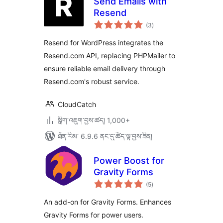
Send Emails with
Resend
གདེང་
(3
)
འཇོག་
ཆ་
ཚང་།
Resend for WordPress integrates the
Resend.com API, replacing PHPMailer to
ensure reliable email delivery through
Resend.com's robust service.
CloudCatch
སྒྲིག་འཇུག་བྱས་ཚད། 1,000+
ཐོན་རིམ་ 6.9.6 ནང་དུ་ཚོད་ལྟ་བྱས་ཟིན།
Power Boost for
Gravity Forms
གདེང་
(5
)
འཇོག་
ཆ་
ཚང་།
An add-on for Gravity Forms. Enhances
Gravity Forms for power users.