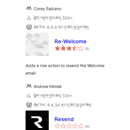
Corey Salzano
སྒྲིག་འཇུག་བྱས་ཚད། 500+
ཐོན་རིམ་ 6.9.6 ནང་དུ་ཚོད་ལྟ་བྱས་ཟིན།
Re-Welcome
གདེང་
(5
)
འཇོག་
ཆ་
ཚང་།
Adds a row action to resend the Welcome
email
Andrew Klimek
སྒྲིག་འཇུག་བྱས་ཚད། 100+
ཐོན་རིམ་ 4.4.34 ནང་དུ་ཚོད་ལྟ་བྱས་ཟིན།
Resend
གདེང་
(0
)
འཇོག་