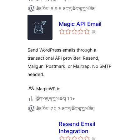
ཐོན་རིམ་ 6.9.6 ནང་དུ་ཚོད་ལྟ་བྱས་ཟིན།
Magic API Email
གདེང་
(0
)
འཇོག་
ཆ་
ཚང་།
Send WordPress emails through a
transactional API provider: Resend,
Mailgun, Postmark, or Mailtrap. No SMTP
needed.
MagicWP.io
སྒྲིག་འཇུག་བྱས་ཚད། 10+
ཐོན་རིམ་ 7.0.3 ནང་དུ་ཚོད་ལྟ་བྱས་ཟིན།
Resend Email
Integration
གདེང་
(0
)