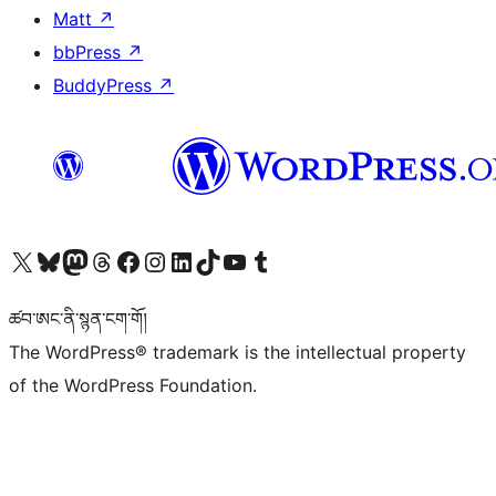
Matt
↗
bbPress
↗
BuddyPress
↗
Visit our X (formerly Twitter) account
Visit our Bluesky account
Visit our Mastodon account
Visit our Threads account
Visit our Facebook page
Visit our Instagram account
Visit our LinkedIn account
Visit our TikTok account
Visit our YouTube channel
Visit our Tumblr account
ཚབ་ཨང་ནི་སྙན་ངག་གོ།
The WordPress® trademark is the intellectual property
of the WordPress Foundation.