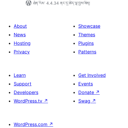
ཐོན་རིམ་ 4.4.34 ནང་དུ་ཚོད་ལྟ་བྱས་ཟིན།
About
Showcase
News
Themes
Hosting
Plugins
Privacy
Patterns
Learn
Get Involved
Support
Events
Developers
Donate
↗
WordPress.tv
↗
Swag
↗
WordPress.com
↗