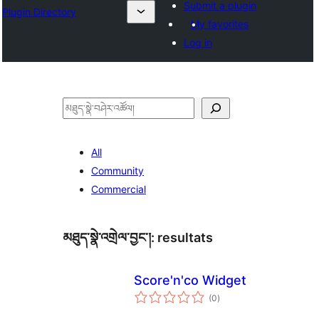
Submit a plugin
Plugin Directory
My favorites
Log in
བཤེར་
འཚོལ།
All
Community
Commercial
མཐུད་སྣེ་འགྲེལ་བྱང་།:
resultats
Score'n'co Widget
གདེང་
(0
)
འཇོག་
ཆ་
ཚང་།