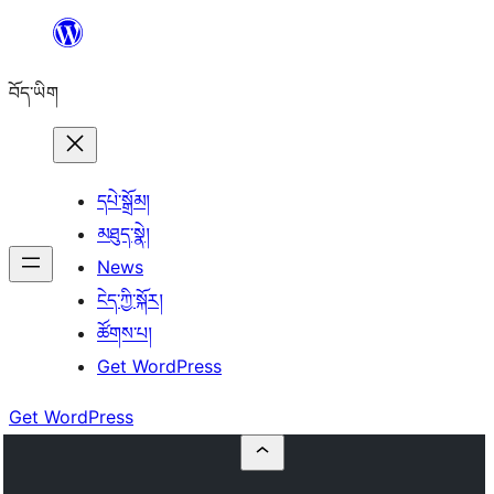
Skip
to
བོད་ཡིག
content
དཔེ་སྒྲོམ།
མཐུད་སྣེ།
News
ངེད་ཀྱི་སྐོར།
ཚོགས་པ།
Get WordPress
Get WordPress