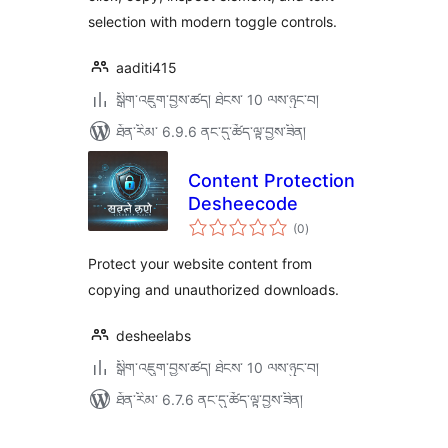
selection with modern toggle controls.
aaditi415
སྒྲིག་འཇུག་བྱས་ཚད། ཐེངས་ 10 ལས་ཉུང་བ།
ཐོན་རིམ་ 6.9.6 ནང་དུ་ཚོད་ལྟ་བྱས་ཟིན།
Content Protection
Desheecode
གདེང་
(0
)
འཇོག་
ཆ་
ཚང་།
Protect your website content from
copying and unauthorized downloads.
desheelabs
སྒྲིག་འཇུག་བྱས་ཚད། ཐེངས་ 10 ལས་ཉུང་བ།
ཐོན་རིམ་ 6.7.6 ནང་དུ་ཚོད་ལྟ་བྱས་ཟིན།