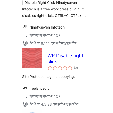
| Disable Right Click Ninetyseven
Infotech is a free wordpress plugin. It
disables right click, CTRL+C, CTRL+ …
Ninetyseven Infotech
སྒྲིག་འཇུག་བྱས་ཚད། 10+
ཐོན་རིམ་ 6.1.11 ནང་དུ་ཚོད་ལྟ་བྱས་ཟིན།
WP Disable right
click
གདེང་
(0
)
འཇོག་
ཆ་
ཚང་།
Site Protection against copying.
freelancevip
སྒྲིག་འཇུག་བྱས་ཚད། 10+
ཐོན་རིམ་ 4.5.33 ནང་དུ་ཚོད་ལྟ་བྱས་ཟིན།