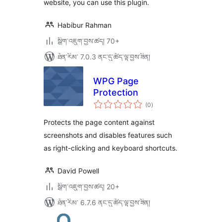
website, you can use this plugin.
Habibur Rahman
སྒྲིག་འཇུག་བྱས་ཚད། 70+
ཐོན་རིམ་ 7.0.3 ནང་དུ་ཚོད་ལྟ་བྱས་ཟིན།
WPG Page
Protection
གདེང་
(0
)
འཇོག་
ཆ་
ཚང་།
Protects the page content against
screenshots and disables features such
as right-clicking and keyboard shortcuts.
David Powell
སྒྲིག་འཇུག་བྱས་ཚད། 20+
ཐོན་རིམ་ 6.7.6 ནང་དུ་ཚོད་ལྟ་བྱས་ཟིན།