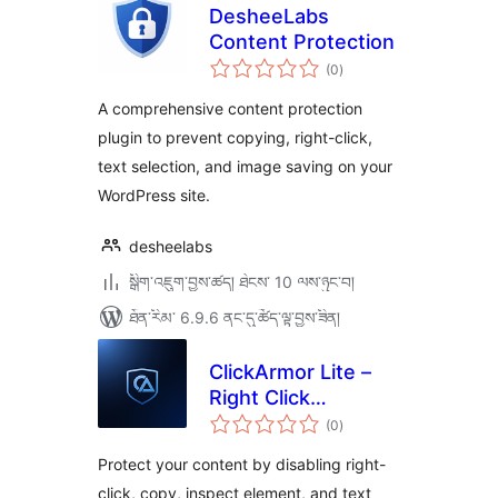
DesheeLabs
Content Protection
གདེང་
(0
)
འཇོག་
ཆ་
ཚང་།
A comprehensive content protection
plugin to prevent copying, right-click,
text selection, and image saving on your
WordPress site.
desheelabs
སྒྲིག་འཇུག་བྱས་ཚད། ཐེངས་ 10 ལས་ཉུང་བ།
ཐོན་རིམ་ 6.9.6 ནང་དུ་ཚོད་ལྟ་བྱས་ཟིན།
ClickArmor Lite –
Right Click
གདེང་
Protection
(0
)
འཇོག་
ཆ་
ཚང་།
Protect your content by disabling right-
click, copy, inspect element, and text