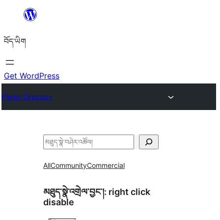
Skip
to
བོད་ཡིག
content
Get WordPress
Plugin Directory
བཤེར་
འཚོལ།
All
Community
Commercial
མཐུད་སྣེ་འགྲེལ་བྱང་།:
right click
disable