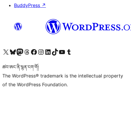
BuddyPress
↗
Visit our X (formerly Twitter) account
Visit our Bluesky account
Visit our Mastodon account
Visit our Threads account
Visit our Facebook page
Visit our Instagram account
Visit our LinkedIn account
Visit our TikTok account
Visit our YouTube channel
Visit our Tumblr account
ཚབ་ཨང་ནི་སྙན་ངག་གོ།
The WordPress® trademark is the intellectual property
of the WordPress Foundation.