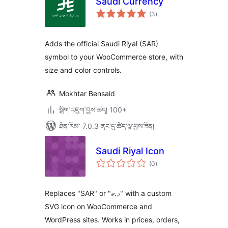
Saudi Currency
གདེང་
(3
)
འཇོག་
ཆ་
ཚང་།
Adds the official Saudi Riyal (SAR)
symbol to your WooCommerce store, with
size and color controls.
Mokhtar Bensaid
སྒྲིག་འཇུག་བྱས་ཚད། 100+
ཐོན་རིམ་ 7.0.3 ནང་དུ་ཚོད་ལྟ་བྱས་ཟིན།
Saudi Riyal Icon
གདེང་
(0
)
འཇོག་
ཆ་
ཚང་།
Replaces "SAR" or "ر.س" with a custom
SVG icon on WooCommerce and
WordPress sites. Works in prices, orders,