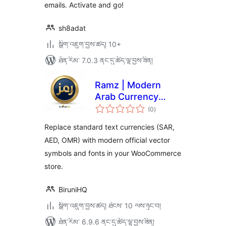
emails. Activate and go!
sh8adat
སྒྲིག་འཇུག་བྱས་ཚད། 10+
ཐོན་རིམ་ 7.0.3 ནང་དུ་ཚོད་ལྟ་བྱས་ཟིན།
Ramz | Modern
Arab Currency
གདེང་
Symbols
(0
)
འཇོག་
ཆ་
ཚང་།
Replace standard text currencies (SAR,
AED, OMR) with modern official vector
symbols and fonts in your WooCommerce
store.
BiruniHQ
སྒྲིག་འཇུག་བྱས་ཚད། ཐེངས་ 10 ལས་ཉུང་བ།
ཐོན་རིམ་ 6.9.6 ནང་དུ་ཚོད་ལྟ་བྱས་ཟིན།