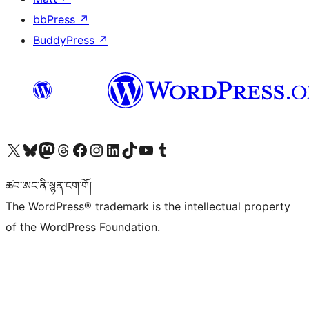
bbPress
↗
BuddyPress
↗
Visit our X (formerly Twitter) account
Visit our Bluesky account
Visit our Mastodon account
Visit our Threads account
Visit our Facebook page
Visit our Instagram account
Visit our LinkedIn account
Visit our TikTok account
Visit our YouTube channel
Visit our Tumblr account
ཚབ་ཨང་ནི་སྙན་ངག་གོ།
The WordPress® trademark is the intellectual property
of the WordPress Foundation.