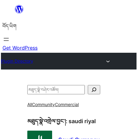
Skip
to
བོད་ཡིག
content
Get WordPress
Plugin Directory
བཤེར་
འཚོལ།
All
Community
Commercial
མཐུད་སྣེ་འགྲེལ་བྱང་།:
saudi riyal