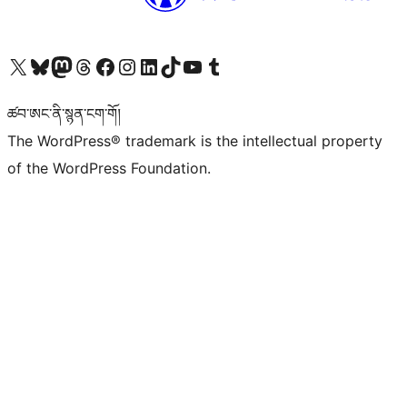
Visit our X (formerly Twitter) account
Visit our Bluesky account
Visit our Mastodon account
Visit our Threads account
Visit our Facebook page
Visit our Instagram account
Visit our LinkedIn account
Visit our TikTok account
Visit our YouTube channel
Visit our Tumblr account
ཚབ་ཨང་ནི་སྙན་ངག་གོ།
The WordPress® trademark is the intellectual property
of the WordPress Foundation.