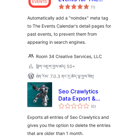
གདེང་
Events Calendar
(1
)
འཇོག་
ཆ་
ཚང་།
Automatically add a "noindex" meta tag
to The Events Calendar's detail pages for
past events, to prevent them from
appearing in search engines.
Room 34 Creative Services, LLC
སྒྲིག་འཇུག་བྱས་ཚད། 50+
ཐོན་རིམ་ 7.0.3 ནང་དུ་ཚོད་ལྟ་བྱས་ཟིན།
Seo Crawlytics
Data Export &
གདེང་
Delete
(0
)
འཇོག་
ཆ་
ཚང་།
Exports all entries of Seo Crawlytics and
gives you the option to delete the entries
that are older than 1 month.