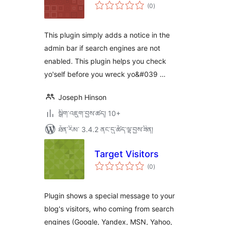
གདེང་
(0
)
འཇོག་
ཆ་
ཚང་།
This plugin simply adds a notice in the
admin bar if search engines are not
enabled. This plugin helps you check
yo'self before you wreck yo&#039 …
Joseph Hinson
སྒྲིག་འཇུག་བྱས་ཚད། 10+
ཐོན་རིམ་ 3.4.2 ནང་དུ་ཚོད་ལྟ་བྱས་ཟིན།
Target Visitors
གདེང་
(0
)
འཇོག་
ཆ་
ཚང་།
Plugin shows a special message to your
blog's visitors, who coming from search
engines (Google, Yandex, MSN, Yahoo,