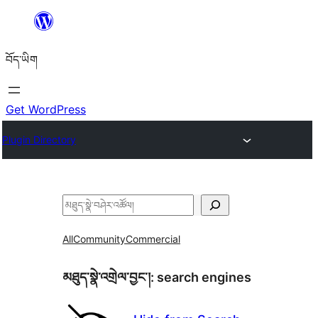
Skip
to
བོད་ཡིག
content
Get WordPress
Plugin Directory
བཤེར་
འཚོལ།
All
Community
Commercial
མཐུད་སྣེ་འགྲེལ་བྱང་།:
search engines