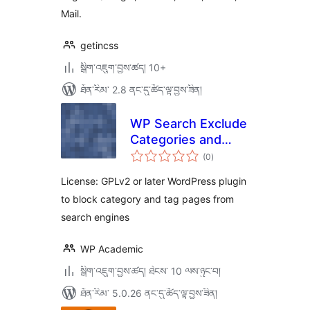
Mail.
getincss
སྒྲིག་འཇུག་བྱས་ཚད། 10+
ཐོན་རིམ་ 2.8 ནང་དུ་ཚོད་ལྟ་བྱས་ཟིན།
WP Search Exclude
Categories and
གདེང་
Tags
(0
)
འཇོག་
ཆ་
ཚང་།
License: GPLv2 or later WordPress plugin
to block category and tag pages from
search engines
WP Academic
སྒྲིག་འཇུག་བྱས་ཚད། ཐེངས་ 10 ལས་ཉུང་བ།
ཐོན་རིམ་ 5.0.26 ནང་དུ་ཚོད་ལྟ་བྱས་ཟིན།