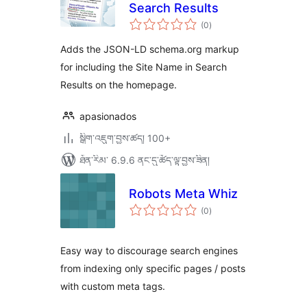
Search Results
གདེང་
(0
)
འཇོག་
ཆ་
ཚང་།
Adds the JSON-LD schema.org markup
for including the Site Name in Search
Results on the homepage.
apasionados
སྒྲིག་འཇུག་བྱས་ཚད། 100+
ཐོན་རིམ་ 6.9.6 ནང་དུ་ཚོད་ལྟ་བྱས་ཟིན།
Robots Meta Whiz
གདེང་
(0
)
འཇོག་
ཆ་
ཚང་།
Easy way to discourage search engines
from indexing only specific pages / posts
with custom meta tags.