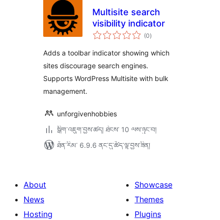
Multisite search
visibility indicator
གདེང་
(0
)
འཇོག་
ཆ་
ཚང་།
Adds a toolbar indicator showing which
sites discourage search engines.
Supports WordPress Multisite with bulk
management.
unforgivenhobbies
སྒྲིག་འཇུག་བྱས་ཚད། ཐེངས་ 10 ལས་ཉུང་བ།
ཐོན་རིམ་ 6.9.6 ནང་དུ་ཚོད་ལྟ་བྱས་ཟིན།
About
Showcase
News
Themes
Hosting
Plugins