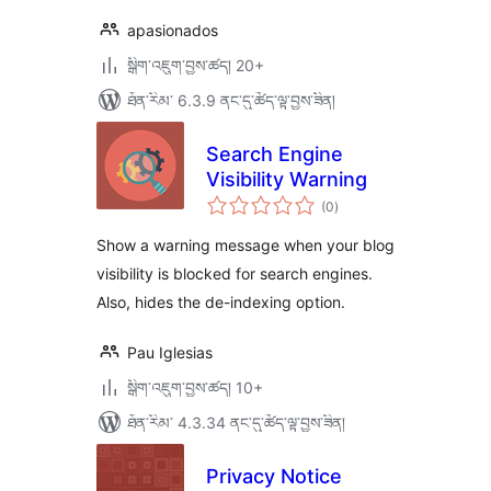
apasionados
སྒྲིག་འཇུག་བྱས་ཚད། 20+
ཐོན་རིམ་ 6.3.9 ནང་དུ་ཚོད་ལྟ་བྱས་ཟིན།
Search Engine
Visibility Warning
གདེང་
(0
)
འཇོག་
ཆ་
ཚང་།
Show a warning message when your blog
visibility is blocked for search engines.
Also, hides the de-indexing option.
Pau Iglesias
སྒྲིག་འཇུག་བྱས་ཚད། 10+
ཐོན་རིམ་ 4.3.34 ནང་དུ་ཚོད་ལྟ་བྱས་ཟིན།
Privacy Notice