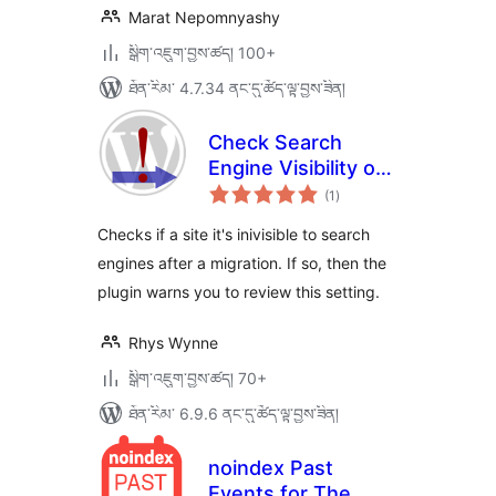
Marat Nepomnyashy
སྒྲིག་འཇུག་བྱས་ཚད། 100+
ཐོན་རིམ་ 4.7.34 ནང་དུ་ཚོད་ལྟ་བྱས་ཟིན།
Check Search
Engine Visibility on
གདེང་
Migration
(1
)
འཇོག་
ཆ་
ཚང་།
Checks if a site it's inivisible to search
engines after a migration. If so, then the
plugin warns you to review this setting.
Rhys Wynne
སྒྲིག་འཇུག་བྱས་ཚད། 70+
ཐོན་རིམ་ 6.9.6 ནང་དུ་ཚོད་ལྟ་བྱས་ཟིན།
noindex Past
Events for The