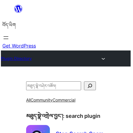
Skip
to
བོད་ཡིག
content
Get WordPress
Plugin Directory
བཤེར་
འཚོལ།
All
Community
Commercial
མཐུད་སྣེ་འགྲེལ་བྱང་།:
search plugin