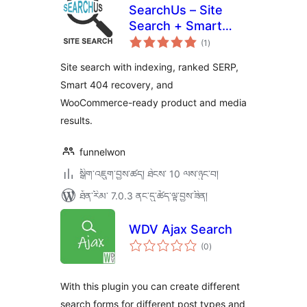
SearchUs – Site
Search + Smart
གདེང་
404 Recovery
(1
)
འཇོག་
ཆ་
ཚང་།
Site search with indexing, ranked SERP,
Smart 404 recovery, and
WooCommerce-ready product and media
results.
funnelwon
སྒྲིག་འཇུག་བྱས་ཚད། ཐེངས་ 10 ལས་ཉུང་བ།
ཐོན་རིམ་ 7.0.3 ནང་དུ་ཚོད་ལྟ་བྱས་ཟིན།
WDV Ajax Search
གདེང་
(0
)
འཇོག་
ཆ་
ཚང་།
With this plugin you can create different
search forms for different post types and