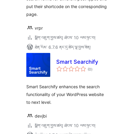
put their shortcode on the corresponding
page.
vrpr
སྒྲིག་འཇུག་བྱས་ཚད། ཐེངས་ 10 ལས་ཉུང་བ།
ཐོན་རིམ་ 6.7.6 ནང་དུ་ཚོད་ལྟ་བྱས་ཟིན།
Smart Searchify
གདེང་
(0
)
འཇོག་
ཆ་
ཚང་།
Smart Searchify enhances the search
functionality of your WordPress website
to next level.
devjbi
སྒྲིག་འཇུག་བྱས་ཚད། ཐེངས་ 10 ལས་ཉུང་བ།