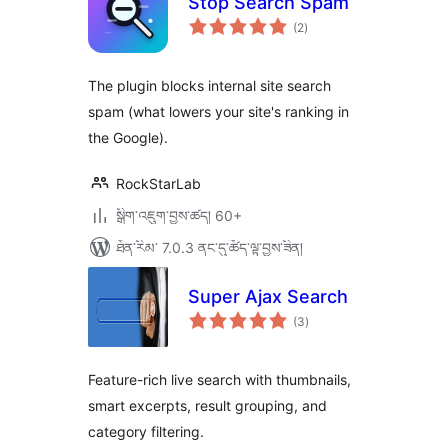
Stop Search Spam
གདེང་
(2
)
འཇོག་
ཆ་
ཚང་།
The plugin blocks internal site search
spam (what lowers your site's ranking in
the Google).
RockStarLab
སྒྲིག་འཇུག་བྱས་ཚད། 60+
ཐོན་རིམ་ 7.0.3 ནང་དུ་ཚོད་ལྟ་བྱས་ཟིན།
Super Ajax Search
གདེང་
(3
)
འཇོག་
ཆ་
ཚང་།
Feature-rich live search with thumbnails,
smart excerpts, result grouping, and
category filtering.