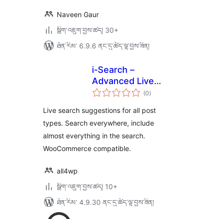
Naveen Gaur
སྒྲིག་འཇུག་བྱས་ཚད། 30+
ཐོན་རིམ་ 6.9.6 ནང་དུ་ཚོད་ལྟ་བྱས་ཟིན།
i-Search –
Advanced Live
གདེང་
Search
(0
)
འཇོག་
ཆ་
ཚང་།
Live search suggestions for all post
types. Search everywhere, include
almost everything in the search.
WooCommerce compatible.
all4wp
སྒྲིག་འཇུག་བྱས་ཚད། 10+
ཐོན་རིམ་ 4.9.30 ནང་དུ་ཚོད་ལྟ་བྱས་ཟིན།