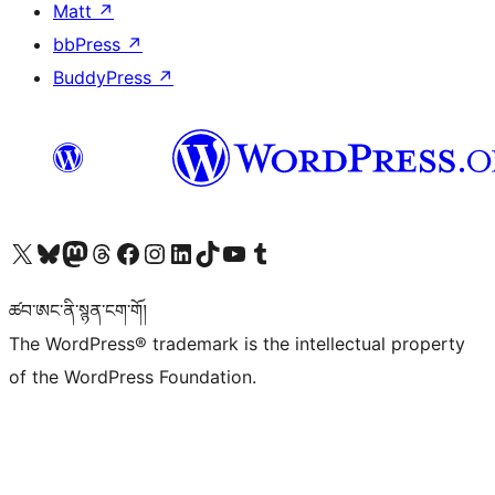
Matt
↗
bbPress
↗
BuddyPress
↗
Visit our X (formerly Twitter) account
Visit our Bluesky account
Visit our Mastodon account
Visit our Threads account
Visit our Facebook page
Visit our Instagram account
Visit our LinkedIn account
Visit our TikTok account
Visit our YouTube channel
Visit our Tumblr account
ཚབ་ཨང་ནི་སྙན་ངག་གོ།
The WordPress® trademark is the intellectual property
of the WordPress Foundation.