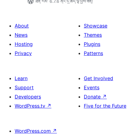
ཐོན་རིམ་ 6.7.6 ནང་དུ་ཚོད་ལྟ་བྱས་ཟིན།
About
Showcase
News
Themes
Hosting
Plugins
Privacy
Patterns
Learn
Get Involved
Support
Events
Developers
Donate
↗
WordPress.tv
↗
Five for the Future
WordPress.com
↗