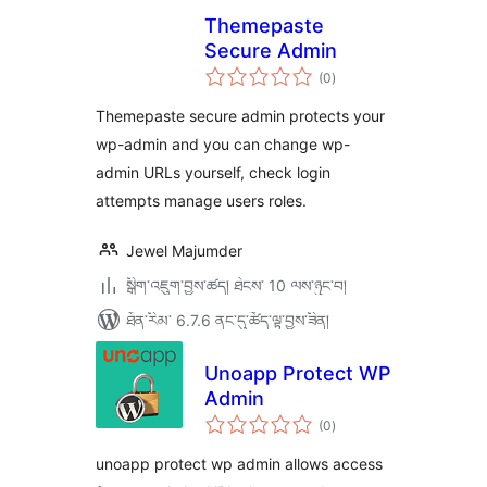
Themepaste
Secure Admin
གདེང་
(0
)
འཇོག་
ཆ་
ཚང་།
Themepaste secure admin protects your
wp-admin and you can change wp-
admin URLs yourself, check login
attempts manage users roles.
Jewel Majumder
སྒྲིག་འཇུག་བྱས་ཚད། ཐེངས་ 10 ལས་ཉུང་བ།
ཐོན་རིམ་ 6.7.6 ནང་དུ་ཚོད་ལྟ་བྱས་ཟིན།
Unoapp Protect WP
Admin
གདེང་
(0
)
འཇོག་
ཆ་
ཚང་།
unoapp protect wp admin allows access