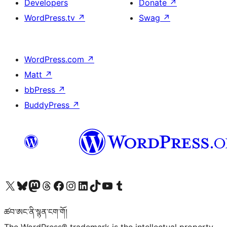
Developers
Donate
↗
WordPress.tv
↗
Swag
↗
WordPress.com
↗
Matt
↗
bbPress
↗
BuddyPress
↗
Visit our X (formerly Twitter) account
Visit our Bluesky account
Visit our Mastodon account
Visit our Threads account
Visit our Facebook page
Visit our Instagram account
Visit our LinkedIn account
Visit our TikTok account
Visit our YouTube channel
Visit our Tumblr account
ཚབ་ཨང་ནི་སྙན་ངག་གོ།