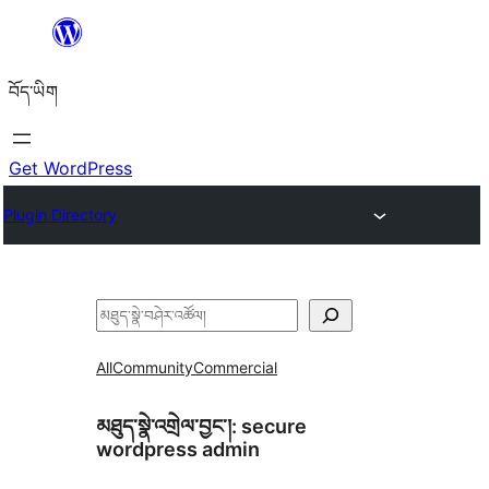
Skip
to
བོད་ཡིག
content
Get WordPress
Plugin Directory
བཤེར་
འཚོལ།
All
Community
Commercial
མཐུད་སྣེ་འགྲེལ་བྱང་།:
secure
wordpress admin