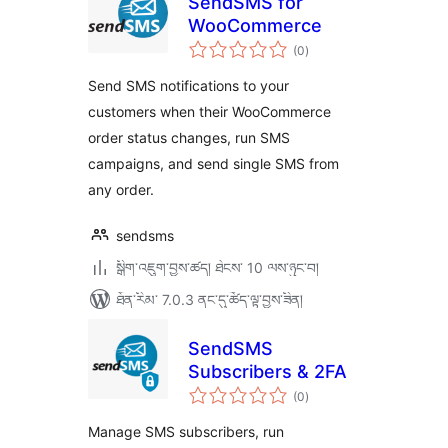
SendSMS for
WooCommerce
གདེང་
(0
)
འཇོག་
ཆ་
ཚང་།
Send SMS notifications to your
customers when their WooCommerce
order status changes, run SMS
campaigns, and send single SMS from
any order.
sendsms
སྒྲིག་འཇུག་བྱས་ཚད། ཐེངས་ 10 ལས་ཉུང་བ།
ཐོན་རིམ་ 7.0.3 ནང་དུ་ཚོད་ལྟ་བྱས་ཟིན།
SendSMS
Subscribers & 2FA
གདེང་
(0
)
འཇོག་
ཆ་
ཚང་།
Manage SMS subscribers, run