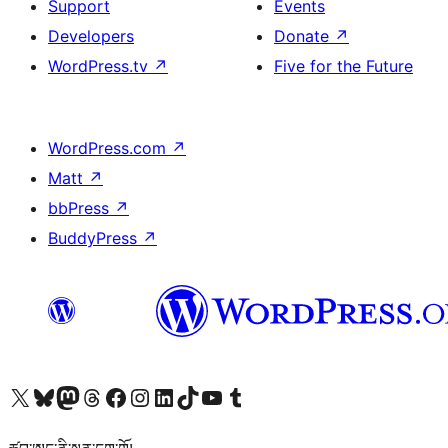
Support
Events
Developers
Donate
↗
WordPress.tv
↗
Five for the Future
WordPress.com
↗
Matt
↗
bbPress
↗
BuddyPress
↗
Visit our X (formerly Twitter) account
Visit our Bluesky account
Visit our Mastodon account
Visit our Threads account
Visit our Facebook page
Visit our Instagram account
Visit our LinkedIn account
Visit our TikTok account
Visit our YouTube channel
Visit our Tumblr account