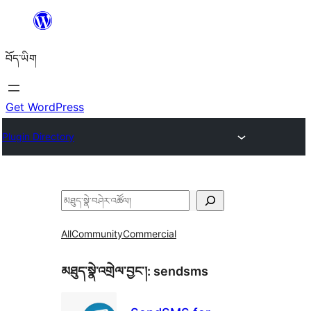
Skip
to
བོད་ཡིག
content
Get WordPress
Plugin Directory
བཤེར་
འཚོལ།
All
Community
Commercial
མཐུད་སྣེ་འགྲེལ་བྱང་།:
sendsms