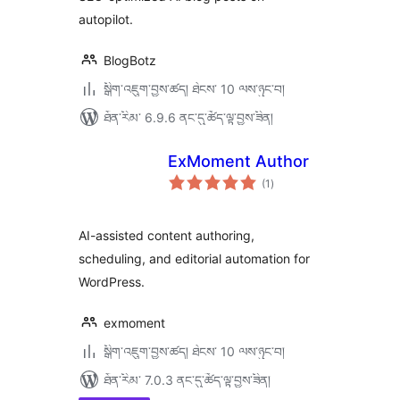
autopilot.
BlogBotz
སྒྲིག་འཇུག་བྱས་ཚད། ཐེངས་ 10 ལས་ཉུང་བ།
ཐོན་རིམ་ 6.9.6 ནང་དུ་ཚོད་ལྟ་བྱས་ཟིན།
ExMoment Author
གདེང་
(1
)
འཇོག་
ཆ་
ཚང་།
AI-assisted content authoring,
scheduling, and editorial automation for
WordPress.
exmoment
སྒྲིག་འཇུག་བྱས་ཚད། ཐེངས་ 10 ལས་ཉུང་བ།
ཐོན་རིམ་ 7.0.3 ནང་དུ་ཚོད་ལྟ་བྱས་ཟིན།