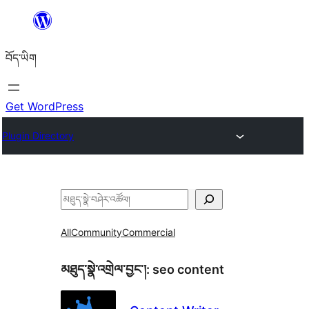
Skip
to
བོད་ཡིག
content
Get WordPress
Plugin Directory
བཤེར་
འཚོལ།
All
Community
Commercial
མཐུད་སྣེ་འགྲེལ་བྱང་།:
seo content