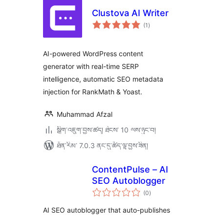
Clustova AI Writer
གདེང་
(1
)
འཇོག་
ཆ་
ཚང་།
AI-powered WordPress content
generator with real-time SERP
intelligence, automatic SEO metadata
injection for RankMath & Yoast.
Muhammad Afzal
སྒྲིག་འཇུག་བྱས་ཚད། ཐེངས་ 10 ལས་ཉུང་བ།
ཐོན་རིམ་ 7.0.3 ནང་དུ་ཚོད་ལྟ་བྱས་ཟིན།
ContentPulse – AI
SEO Autoblogger
གདེང་
(0
)
འཇོག་
ཆ་
ཚང་།
AI SEO autoblogger that auto-publishes