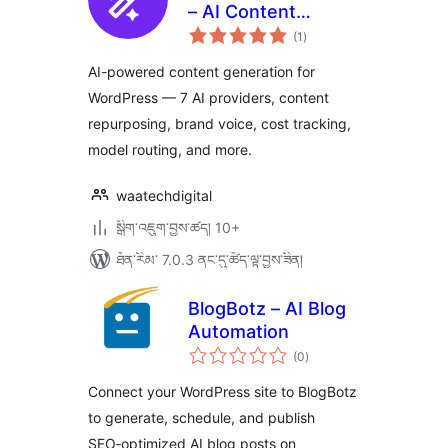
– AI Content
གདེང་
Generator,
(1
)
འཇོག་
ཆ་
Repurposer & SEO
ཚང་།
AI-powered content generation for
Writer
WordPress — 7 AI providers, content
repurposing, brand voice, cost tracking,
model routing, and more.
waatechdigital
སྒྲིག་འཇུག་བྱས་ཚད། 10+
ཐོན་རིམ་ 7.0.3 ནང་དུ་ཚོད་ལྟ་བྱས་ཟིན།
BlogBotz – AI Blog
Automation
གདེང་
(0
)
འཇོག་
ཆ་
ཚང་།
Connect your WordPress site to BlogBotz
to generate, schedule, and publish
SEO‑optimized AI blog posts on