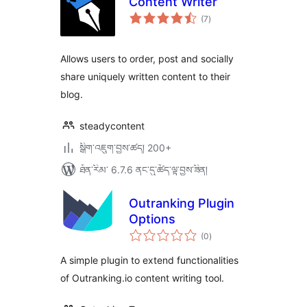
Content Writer
གདེང་
(7
)
འཇོག་
ཆ་
ཚང་།
Allows users to order, post and socially
share uniquely written content to their
blog.
steadycontent
སྒྲིག་འཇུག་བྱས་ཚད། 200+
ཐོན་རིམ་ 6.7.6 ནང་དུ་ཚོད་ལྟ་བྱས་ཟིན།
Outranking Plugin
Options
གདེང་
(0
)
འཇོག་
ཆ་
ཚང་།
A simple plugin to extend functionalities
of Outranking.io content writing tool.