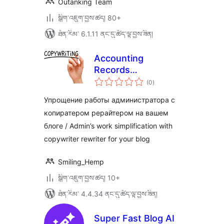
Outanking Team
སྒྲིག་འཇུག་བྱས་ཚད། 80+
ཐོན་རིམ་ 6.1.11 ནང་དུ་ཚོད་ལྟ་བྱས་ཟིན།
Accounting
Records
གདེང་
Copywriter
(0
)
འཇོག་
ཆ་
ཚང་།
Упрощение работы администратора с
копиратером рерайтером на вашем
блоге / Admin’s work simplification with
copywriter rewriter for your blog
Smiling_Hemp
སྒྲིག་འཇུག་བྱས་ཚད། 10+
ཐོན་རིམ་ 4.4.34 ནང་དུ་ཚོད་ལྟ་བྱས་ཟིན།
Super Fast Blog AI