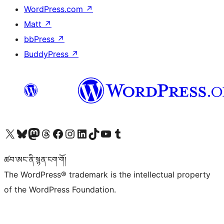
WordPress.com
↗
Matt
↗
bbPress
↗
BuddyPress
↗
Visit our X (formerly Twitter) account
Visit our Bluesky account
Visit our Mastodon account
Visit our Threads account
Visit our Facebook page
Visit our Instagram account
Visit our LinkedIn account
Visit our TikTok account
Visit our YouTube channel
Visit our Tumblr account
ཚབ་ཨང་ནི་སྙན་ངག་གོ།
The WordPress® trademark is the intellectual property
of the WordPress Foundation.