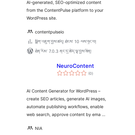
AI-generated, SEO-optimized content
from the ContentPulse platform to your
WordPress site.
contentpulseio
སྒྲིག་འཇུག་བྱས་ཚད། ཐེངས་ 10 ལས་ཉུང་བ།
ཐོན་རིམ་ 7.0.3 ནང་དུ་ཚོད་ལྟ་བྱས་ཟིན།
NeuroContent
གདེང་
(0
)
འཇོག་
ཆ་
ཚང་།
AI Content Generator for WordPress –
create SEO articles, generate AI images,
automate publishing workflows, enable
web search, approve content by ema …
NIA