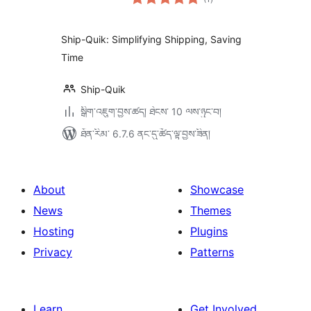
འཇོག་
ཆ་
ཚང་།
Ship-Quik: Simplifying Shipping, Saving
Time
Ship-Quik
སྒྲིག་འཇུག་བྱས་ཚད། ཐེངས་ 10 ལས་ཉུང་བ།
ཐོན་རིམ་ 6.7.6 ནང་དུ་ཚོད་ལྟ་བྱས་ཟིན།
About
Showcase
News
Themes
Hosting
Plugins
Privacy
Patterns
Learn
Get Involved