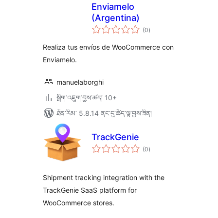
Enviamelo
(Argentina)
གདེང་
(0
)
འཇོག་
ཆ་
ཚང་།
Realiza tus envíos de WooCommerce con
Enviamelo.
manuelaborghi
སྒྲིག་འཇུག་བྱས་ཚད། 10+
ཐོན་རིམ་ 5.8.14 ནང་དུ་ཚོད་ལྟ་བྱས་ཟིན།
TrackGenie
གདེང་
(0
)
འཇོག་
ཆ་
ཚང་།
Shipment tracking integration with the
TrackGenie SaaS platform for
WooCommerce stores.