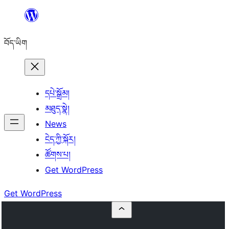
Skip
to
བོད་ཡིག
content
དཔེ་སྒྲོམ།
མཐུད་སྣེ།
News
ངེད་ཀྱི་སྐོར།
ཚོགས་པ།
Get WordPress
Get WordPress