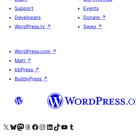
Support
Events
Developers
Donate
↗
WordPress.tv
↗
Swag
↗
WordPress.com
↗
Matt
↗
bbPress
↗
BuddyPress
↗
Visit our X (formerly Twitter) account
Visit our Bluesky account
Visit our Mastodon account
Visit our Threads account
Visit our Facebook page
Visit our Instagram account
Visit our LinkedIn account
Visit our TikTok account
Visit our YouTube channel
Visit our Tumblr account