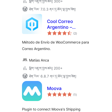
སྒྲིག་འཇུག་བྱས་ཚད། 300+
ཐོན་རིམ་ 7.0.3 ནང་དུ་ཚོད་ལྟ་བྱས་ཟིན།
Cool Correo
Argentino –
གདེང་
WooCommerce
(2
)
འཇོག་
ཆ་
ཚང་།
Método de Envío de WooCommerce para
Correo Argentino.
Matías Anca
སྒྲིག་འཇུག་བྱས་ཚད། 200+
ཐོན་རིམ་ 6.8.7 ནང་དུ་ཚོད་ལྟ་བྱས་ཟིན།
Moova
གདེང་
(1
)
འཇོག་
ཆ་
ཚང་།
Plugin to connect Moova's Shipping