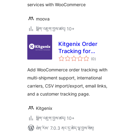
services with WooCommerce
moova
སྒྲིག་འཇུག་བྱས་ཚད། 10+
Kitgenix Order
Tracking for
གདེང་
WooCommerce
(0
)
འཇོག་
ཆ་
ཚང་།
Add WooCommerce order tracking with
multi-shipment support, international
carriers, CSV import/export, email links,
and a customer tracking page.
Kitgenix
སྒྲིག་འཇུག་བྱས་ཚད། 10+
ཐོན་རིམ་ 7.0.3 ནང་དུ་ཚོད་ལྟ་བྱས་ཟིན།