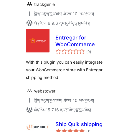
trackgenie
སྒྲིག་འཇུག་བྱས་ཚད། ཐེངས་ 10 ལས་ཉུང་བ།
ཐོན་རིམ་ 6.9.6 ནང་དུ་ཚོད་ལྟ་བྱས་ཟིན།
Entregar for
WooCommerce
གདེང་
(0
)
འཇོག་
ཆ་
ཚང་།
With this plugin you can easily integrate
your WooCommerce store with Entregar
shipping method
webstower
སྒྲིག་འཇུག་བྱས་ཚད། ཐེངས་ 10 ལས་ཉུང་བ།
ཐོན་རིམ་ 5.7.16 ནང་དུ་ཚོད་ལྟ་བྱས་ཟིན།
Ship Quik shipping
གདེང་
(1
)