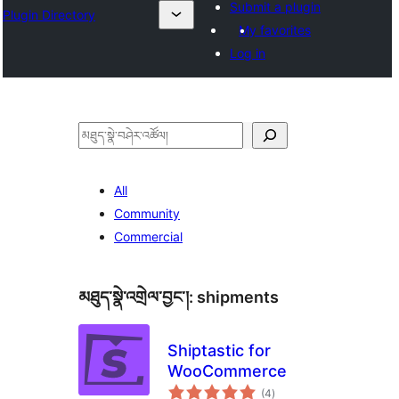
Submit a plugin
Plugin Directory
My favorites
Log in
བཤེར་
འཚོལ།
All
Community
Commercial
མཐུད་སྣེ་འགྲེལ་བྱང་།:
shipments
Shiptastic for
WooCommerce
གདེང་
(4
)
འཇོག་