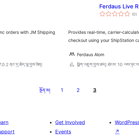
Ferdaus Live 
གད
(0
)
འཇ
ཆ་
ཚང
ync orders with JM Shipping
Provides real-time, carrier-calcul
checkout using your ShipStation ca
Ferdaus Alom
7.0.2 ནང་དུ་ཚོད་ལྟ་བྱས་ཟིན།
སྒྲིག་འཇུག་བྱས་ཚད། ཐེངས་ 10 ལས་ཉུང་བ
1
2
3
སྔོན་མ།
earn
Get Involved
WordPres
upport
Events
↗