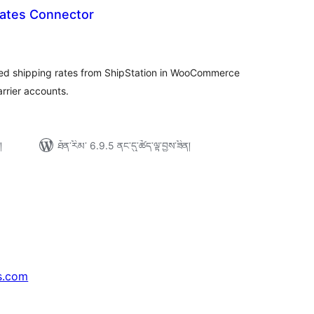
Rates Connector
ེང་
ོག་
་།
ated shipping rates from ShipStation in WooCommerce
rrier accounts.
།
ཐོན་རིམ་ 6.9.5 ནང་དུ་ཚོད་ལྟ་བྱས་ཟིན།
s.com