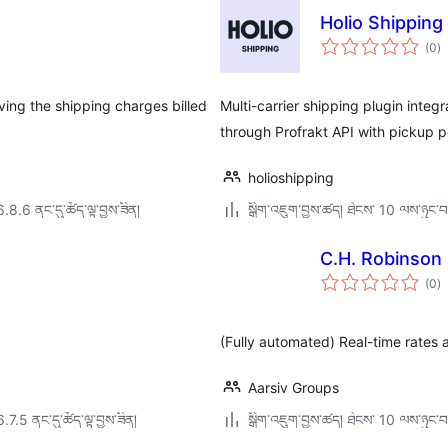
Holio Shipping
གད
(0
)
འཇ
ཆ་
ཚང
aving the shipping charges billed
Multi-carrier shipping plugin inte
through Profrakt API with pickup po
holioshipping
6.8.6 ནང་དུ་ཚོད་ལྟ་བྱས་ཟིན།
སྒྲིག་འཇུག་བྱས་ཚད། ཐེངས་ 10 ལས་ཉུང་བ
C.H. Robinson
གད
(0
)
འཇ
ཆ་
ཚང
(Fully automated) Real-time rates 
Aarsiv Groups
6.7.5 ནང་དུ་ཚོད་ལྟ་བྱས་ཟིན།
སྒྲིག་འཇུག་བྱས་ཚད། ཐེངས་ 10 ལས་ཉུང་བ