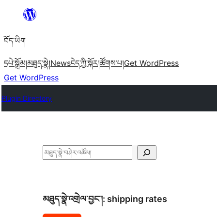
Skip
to
བོད་ཡིག
content
དཔེ་སྒྲོམ།
མཐུད་སྣེ།
News
ངེད་ཀྱི་སྐོར།
ཚོགས་པ།
Get WordPress
Get WordPress
Plugin Directory
བཤེར་
འཚོལ།
མཐུད་སྣེ་འགྲེལ་བྱང་།:
shipping rates