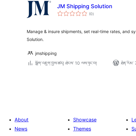
JM Shipping Solution
གདེང་
(0
)
འཇོག་
ཆ་
ཚང་།
Manage & insure shipments, set real-time rates, and s
Solution.
jmshipping
སྒྲིག་འཇུག་བྱས་ཚད། ཐེངས་ 10 ལས་ཉུང་བ།
ཐོན་རིམ་ 
Posts
pagination
About
Showcase
L
News
Themes
S