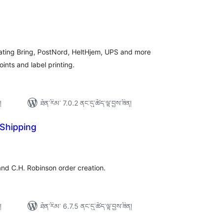
ེང་
ོག་
་།
grating Bring, PostNord, HeltHjem, UPS and more
ints and label printing.
།
ཐོན་རིམ་ 7.0.2 ནང་དུ་ཚོད་ལྟ་བྱས་ཟིན།
 Shipping
ེང་
ོག་
་།
and C.H. Robinson order creation.
།
ཐོན་རིམ་ 6.7.5 ནང་དུ་ཚོད་ལྟ་བྱས་ཟིན།