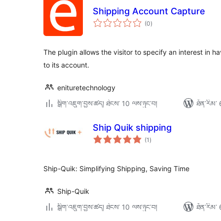
Shipping Account Capture
གདེང་
(0
)
འཇོག་
ཆ་
ཚང་།
The plugin allows the visitor to specify an interest in h
to its account.
enituretechnology
སྒྲིག་འཇུག་བྱས་ཚད། ཐེངས་ 10 ལས་ཉུང་བ།
ཐོན་རིམ་ 
Ship Quik shipping
གདེང་
(1
)
འཇོག་
ཆ་
ཚང་།
Ship-Quik: Simplifying Shipping, Saving Time
Ship-Quik
སྒྲིག་འཇུག་བྱས་ཚད། ཐེངས་ 10 ལས་ཉུང་བ།
ཐོན་རིམ་ 