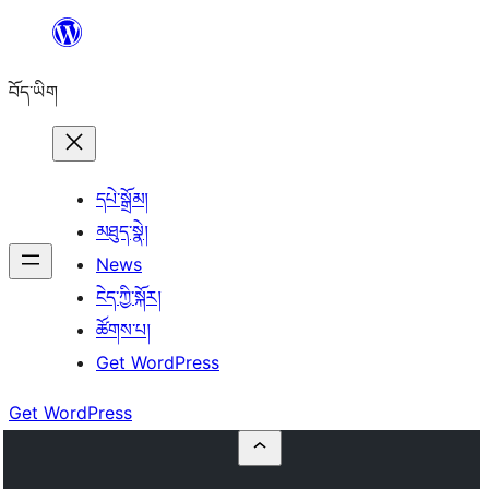
Skip
to
བོད་ཡིག
content
དཔེ་སྒྲོམ།
མཐུད་སྣེ།
News
ངེད་ཀྱི་སྐོར།
ཚོགས་པ།
Get WordPress
Get WordPress