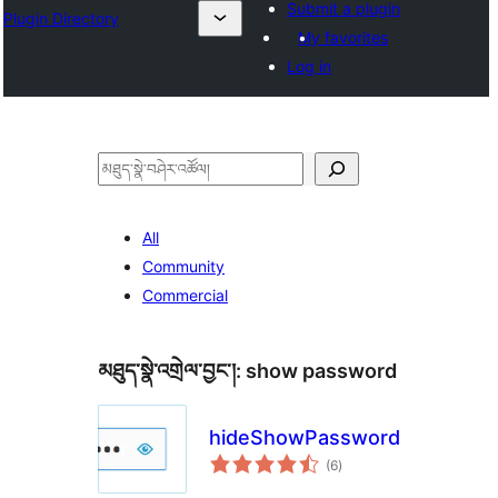
Submit a plugin
Plugin Directory
My favorites
Log in
བཤེར་
འཚོལ།
All
Community
Commercial
མཐུད་སྣེ་འགྲེལ་བྱང་།:
show password
hideShowPassword
གདེང་
(6
)
འཇོག་
ཆ་
ཚང་།