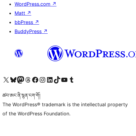
WordPress.com
↗
Matt
↗
bbPress
↗
BuddyPress
↗
Visit our X (formerly Twitter) account
Visit our Bluesky account
Visit our Mastodon account
Visit our Threads account
Visit our Facebook page
Visit our Instagram account
Visit our LinkedIn account
Visit our TikTok account
Visit our YouTube channel
Visit our Tumblr account
ཚབ་ཨང་ནི་སྙན་ངག་གོ།
The WordPress® trademark is the intellectual property
of the WordPress Foundation.