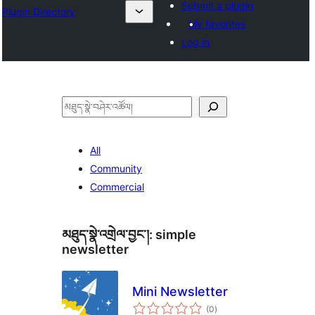
Submit a plugin
Plugin Directory
My favorites
Log in
བཤེར་
འཚོལ།
All
Community
Commercial
མཐུད་སྣེ་འགྲེལ་བྱང་།:
simple
newsletter
Mini Newsletter
གདེང་
(0
)
འཇོག་