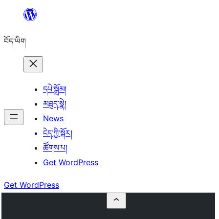
Skip
to
བོད་ཡིག
content
དཔེ་སྒྲོམ།
མཐུད་སྣེ།
News
ངེད་ཀྱི་སྐོར།
ཚོགས་པ།
Get WordPress
Get WordPress