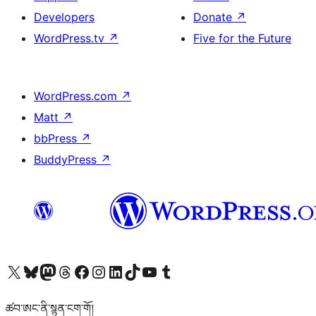
Developers
Donate
↗
WordPress.tv
↗
Five for the Future
WordPress.com
↗
Matt
↗
bbPress
↗
BuddyPress
↗
Visit our X (formerly Twitter) account
Visit our Bluesky account
Visit our Mastodon account
Visit our Threads account
Visit our Facebook page
Visit our Instagram account
Visit our LinkedIn account
Visit our TikTok account
Visit our YouTube channel
Visit our Tumblr account
ཚབ་ཨང་ནི་སྙན་ངག་གོ།