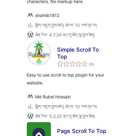
characters. No markup here.
shathib1812
སྒྲིག་འཇུག་བྱས་ཚད། ཐེངས་ 10 ལས་ཉུང་བ།
ཐོན་རིམ་ 4.7.34 ནང་དུ་ཚོད་ལྟ་བྱས་ཟིན།
Simple Scroll To
Top
གདེང་
(0
)
འཇོག་
ཆ་
ཚང་།
Easy to use scroll to top plugin for your
website.
Md Rubel Hossain
སྒྲིག་འཇུག་བྱས་ཚད། ཐེངས་ 10 ལས་ཉུང་བ།
ཐོན་རིམ་ 5.2.25 ནང་དུ་ཚོད་ལྟ་བྱས་ཟིན།
Page Scroll To Top