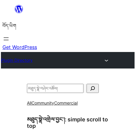
Skip
to
བོད་ཡིག
content
Get WordPress
Plugin Directory
བཤེར་
འཚོལ།
All
Community
Commercial
མཐུད་སྣེ་འགྲེལ་བྱང་།:
simple scroll to
top