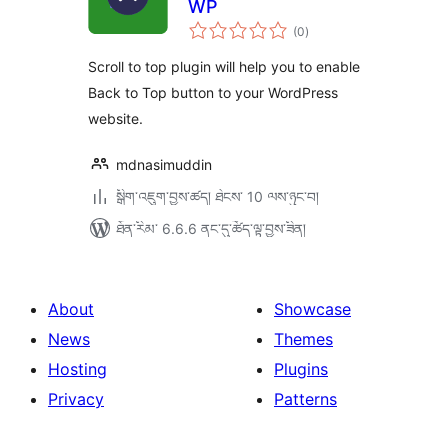
WP
གདེང་
(0
)
འཇོག་
ཆ་
ཚང་།
Scroll to top plugin will help you to enable
Back to Top button to your WordPress
website.
mdnasimuddin
སྒྲིག་འཇུག་བྱས་ཚད། ཐེངས་ 10 ལས་ཉུང་བ།
ཐོན་རིམ་ 6.6.6 ནང་དུ་ཚོད་ལྟ་བྱས་ཟིན།
About
Showcase
News
Themes
Hosting
Plugins
Privacy
Patterns