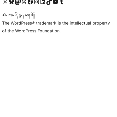
Visit our X (formerly Twitter) account
Visit our Bluesky account
Visit our Mastodon account
Visit our Threads account
Visit our Facebook page
Visit our Instagram account
Visit our LinkedIn account
Visit our TikTok account
Visit our YouTube channel
Visit our Tumblr account
ཚབ་ཨང་ནི་སྙན་ངག་གོ།
The WordPress® trademark is the intellectual property
of the WordPress Foundation.