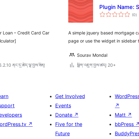
Plugin Name: S
གད
(0
)
འཇ
ཆ་
ཚང
ar Loan – Credit Card Car
A simple jquery based mortgage ca
culator]
page or use the widget in sidebar t
Sourav Mondal
6.2.10 ནང་དུ་ཚོད་ལྟ་བྱས་ཟིན།
སྒྲིག་འཇུག་བྱས་ཚད། 20+
earn
Get Involved
WordPres
upport
Events
↗
evelopers
Donate
↗
Matt
↗
ordPress.tv
↗
Five for the
bbPress
Future
BuddyPre