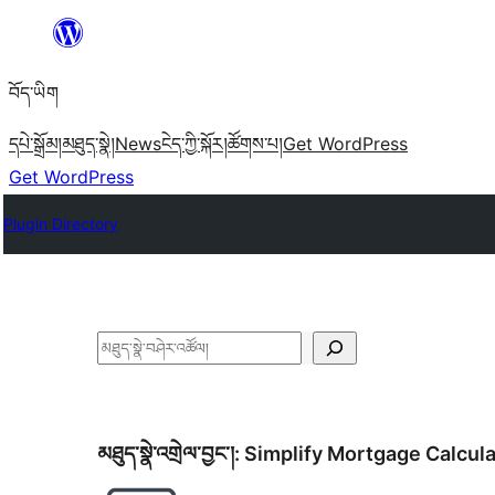
Skip
to
བོད་ཡིག
content
དཔེ་སྒྲོམ།
མཐུད་སྣེ།
News
ངེད་ཀྱི་སྐོར།
ཚོགས་པ།
Get WordPress
Get WordPress
Plugin Directory
བཤེར་
འཚོལ།
མཐུད་སྣེ་འགྲེལ་བྱང་།:
Simplify Mortgage Calcula