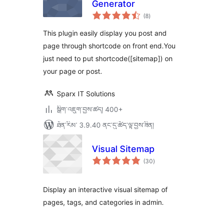
Generator
གདེང་
(8
)
འཇོག་
ཆ་
ཚང་།
This plugin easily display you post and
page through shortcode on front end.You
just need to put shortcode([sitemap]) on
your page or post.
Sparx IT Solutions
སྒྲིག་འཇུག་བྱས་ཚད། 400+
ཐོན་རིམ་ 3.9.40 ནང་དུ་ཚོད་ལྟ་བྱས་ཟིན།
Visual Sitemap
གདེང་
(30
)
འཇོག་
ཆ་
ཚང་།
Display an interactive visual sitemap of
pages, tags, and categories in admin.