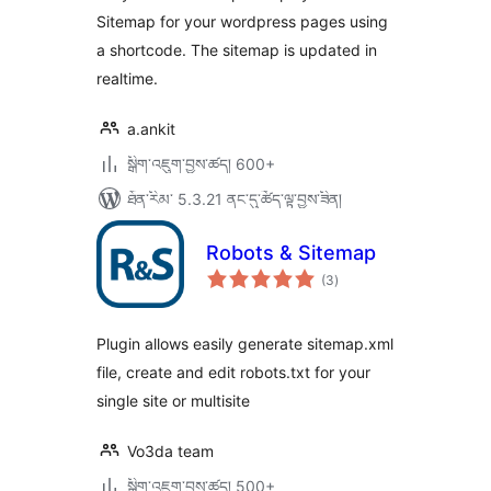
Sitemap for your wordpress pages using
a shortcode. The sitemap is updated in
realtime.
a.ankit
སྒྲིག་འཇུག་བྱས་ཚད། 600+
ཐོན་རིམ་ 5.3.21 ནང་དུ་ཚོད་ལྟ་བྱས་ཟིན།
Robots & Sitemap
གདེང་
(3
)
འཇོག་
ཆ་
ཚང་།
Plugin allows easily generate sitemap.xml
filе, create and edit robots.txt for your
single site or multisite
Vo3da team
སྒྲིག་འཇུག་བྱས་ཚད། 500+