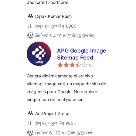
dedicated shortcode.
Dipak Kumar Pusti
སྒྲིག་འཇུག་བྱས་ཚད། 1,000+
ཐོན་རིམ་ 5.4.19 ནང་དུ་ཚོད་ལྟ་བྱས་ཟིན།
APG Google Image
Sitemap Feed
གདེང་
(5
)
འཇོག་
ཆ་
ཚང་།
Genera dinámicamente el archivo
sitemap-image.xml, un mapa de sitio de
imágenes para Google. No requiere
ningún tipo de configuración.
Art Project Group
སྒྲིག་འཇུག་བྱས་ཚད། 900+
ཐོན་རིམ་ 6.1.10 ནང་དུ་ཚོད་ལྟ་བྱས་ཟིན།