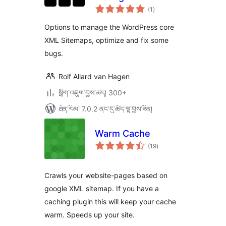
གདེང་
(1
)
འཇོག་
ཆ་
ཚང་།
Options to manage the WordPress core
XML Sitemaps, optimize and fix some
bugs.
Rolf Allard van Hagen
སྒྲིག་འཇུག་བྱས་ཚད། 300+
ཐོན་རིམ་ 7.0.2 ནང་དུ་ཚོད་ལྟ་བྱས་ཟིན།
Warm Cache
གདེང་
(19
)
འཇོག་
ཆ་
ཚང་།
Crawls your website-pages based on
google XML sitemap. If you have a
caching plugin this will keep your cache
warm. Speeds up your site.