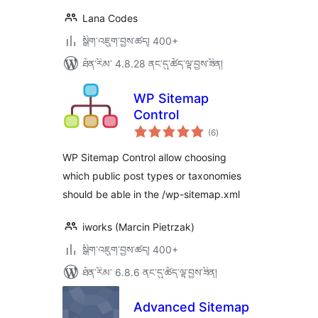
Lana Codes
སྒྲིག་འཇུག་བྱས་ཚད། 400+
ཐོན་རིམ་ 4.8.28 ནང་དུ་ཚོད་ལྟ་བྱས་ཟིན།
WP Sitemap
Control
གདེང་
(6
)
འཇོག་
ཆ་
ཚང་།
WP Sitemap Control allow choosing
which public post types or taxonomies
should be able in the /wp-sitemap.xml
iworks (Marcin Pietrzak)
སྒྲིག་འཇུག་བྱས་ཚད། 400+
ཐོན་རིམ་ 6.8.6 ནང་དུ་ཚོད་ལྟ་བྱས་ཟིན།
Advanced Sitemap