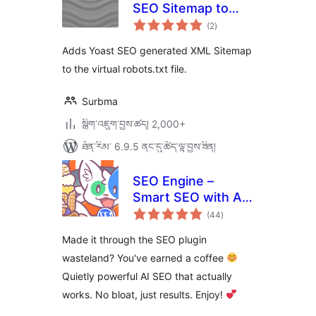
SEO Sitemap to
གདེང་
robots.txt
(2
)
འཇོག་
ཆ་
ཚང་།
Adds Yoast SEO generated XML Sitemap
to the virtual robots.txt file.
Surbma
སྒྲིག་འཇུག་བྱས་ཚད། 2,000+
ཐོན་རིམ་ 6.9.5 ནང་དུ་ཚོད་ལྟ་བྱས་ཟིན།
SEO Engine –
Smart SEO with AI,
གདེང་
Schema &
(44
)
འཇོག་
ཆ་
Redirection for
ཚང་།
Made it through the SEO plugin
WordPress
wasteland? You've earned a coffee
Quietly powerful AI SEO that actually
works. No bloat, just results. Enjoy!