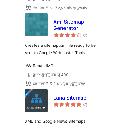
ཐོན་རིམ་ 5.6.17 ནང་དུ་ཚོད་ལྟ་བྱས་ཟིན།
Xml Sitemap
Generator
གདེང་
(7
)
འཇོག་
ཆ་
ཚང་།
Creates a sitemap.xml file ready to be
sent to Google Webmaster Tools
RenaudMG
སྒྲིག་འཇུག་བྱས་ཚད། 400+
ཐོན་རིམ་ 3.5.2 ནང་དུ་ཚོད་ལྟ་བྱས་ཟིན།
Lana Sitemap
གདེང་
(2
)
འཇོག་
ཆ་
ཚང་།
XML and Google News Sitemaps