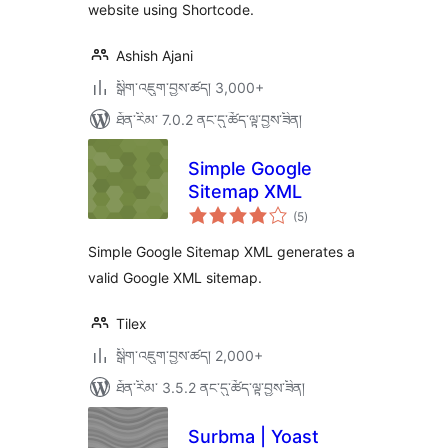
website using Shortcode.
Ashish Ajani
སྒྲིག་འཇུག་བྱས་ཚད། 3,000+
ཐོན་རིམ་ 7.0.2 ནང་དུ་ཚོད་ལྟ་བྱས་ཟིན།
Simple Google
Sitemap XML
གདེང་
(5
)
འཇོག་
ཆ་
ཚང་།
Simple Google Sitemap XML generates a
valid Google XML sitemap.
Tilex
སྒྲིག་འཇུག་བྱས་ཚད། 2,000+
ཐོན་རིམ་ 3.5.2 ནང་དུ་ཚོད་ལྟ་བྱས་ཟིན།
Surbma | Yoast