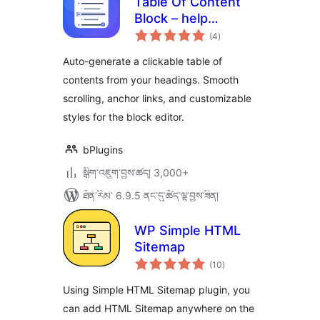
Table Of Content
Block – help
གདེང་
readers jump to
(4
)
འཇོག་
ཆ་
any section
ཚང་།
Auto-generate a clickable table of
instantly
contents from your headings. Smooth
scrolling, anchor links, and customizable
styles for the block editor.
bPlugins
སྒྲིག་འཇུག་བྱས་ཚད། 3,000+
ཐོན་རིམ་ 6.9.5 ནང་དུ་ཚོད་ལྟ་བྱས་ཟིན།
WP Simple HTML
Sitemap
གདེང་
(10
)
འཇོག་
ཆ་
ཚང་།
Using Simple HTML Sitemap plugin, you
can add HTML Sitemap anywhere on the