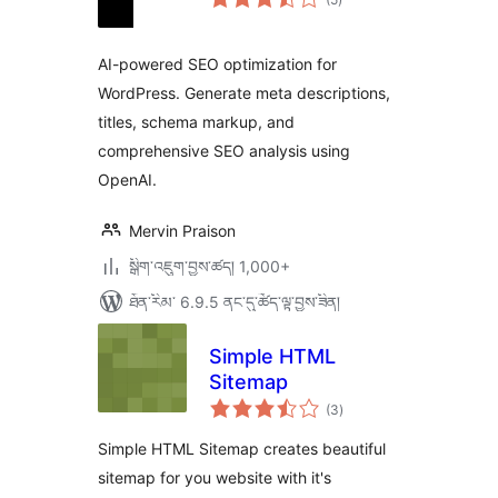
འཇོག་
ཆ་
ཚང་།
AI-powered SEO optimization for
WordPress. Generate meta descriptions,
titles, schema markup, and
comprehensive SEO analysis using
OpenAI.
Mervin Praison
སྒྲིག་འཇུག་བྱས་ཚད། 1,000+
ཐོན་རིམ་ 6.9.5 ནང་དུ་ཚོད་ལྟ་བྱས་ཟིན།
Simple HTML
Sitemap
གདེང་
(3
)
འཇོག་
ཆ་
ཚང་།
Simple HTML Sitemap creates beautiful
sitemap for you website with it's