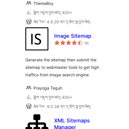
ThemeBoy
སྒྲིག་འཇུག་བྱས་ཚད། 400+
ཐོན་རིམ་ 4.9.29 ནང་དུ་ཚོད་ལྟ་བྱས་ཟིན།
Image Sitemap
གདེང་
(8
)
འཇོག་
ཆ་
ཚང་།
Generate the sitemap then submit the
sitemap to webmaster tools to get high
traffics from image search engine.
Prayoga Teguh
སྒྲིག་འཇུག་བྱས་ཚད། 400+
ཐོན་རིམ་ 4.0.38 ནང་དུ་ཚོད་ལྟ་བྱས་ཟིན།
XML Sitemaps
Manager