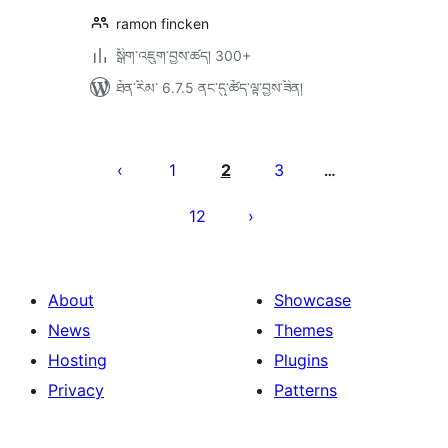
ramon fincken
སྒྲིག་འཇུག་བྱས་ཚད། 300+
ཐོན་རིམ་ 6.7.5 ནང་དུ་ཚོད་ལྟ་བྱས་ཟིན།
Posts
pagination
1
2
3
…
12
About
Showcase
News
Themes
Hosting
Plugins
Privacy
Patterns