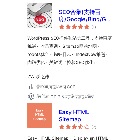
SEO合集(支持百
度/Google/Bing/GEO
གདེང་
优化)
(1
)
འཇོག་
ཆ་
ཚང་།
WordPress SEO插件和站长工具，支持百度
推送、收录查询、Sitemap网站地图、
robots优化、蜘蛛日志、IndexNow推送、
内链优化、关键词监控和GEO优化。
沃之涛
སྒྲིག་འཇུག་བྱས་ཚད། 800+
ཐོན་རིམ་ 7.0.2 ནང་དུ་ཚོད་ལྟ་བྱས་ཟིན།
Easy HTML
Sitemap
གདེང་
(7
)
འཇོག་
ཆ་
ཚང་།
Easy HTML Sitemap – Display an HTML