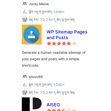
Jordy Meow
སྒྲིག་འཇུག་བྱས་ཚད། 1,000+
ཐོན་རིམ་ 7.0.2 ནང་དུ་ཚོད་ལྟ་བྱས་ཟིན།
WP Sitemap Pages
and Posts
གདེང་
(1
)
འཇོག་
ཆ་
ཚང་།
Generate a human-readable sitemap of
your pages and posts with a simple
shortcode.
shuvo66
སྒྲིག་འཇུག་བྱས་ཚད། 1,000+
ཐོན་རིམ་ 7.0.2 ནང་དུ་ཚོད་ལྟ་བྱས་ཟིན།
AISEO
གདེང་
(5
)