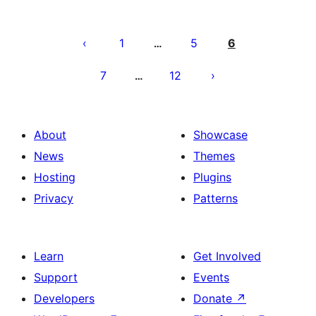
Posts
pagination
1
5
6
…
7
12
…
About
Showcase
News
Themes
Hosting
Plugins
Privacy
Patterns
Learn
Get Involved
Support
Events
Developers
Donate
↗