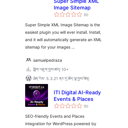
Super Simple XML
Image Sitemap
གདེང་
(0
)
འཇོག་
ཆ་
ཚང་།
Super Simple XML Image Sitemap is the
easiest plugin you will ever install. Install,
and it will automatically generate an XML
sitemap for your images …
samuelpedraza
སྒྲིག་འཇུག་བྱས་ཚད། 10+
ཐོན་རིམ་ 5.3.21 ནང་དུ་ཚོད་ལྟ་བྱས་ཟིན།
ITI Digital AI-Ready
Events & Places
གདེང་
(0
)
འཇོག་
ཆ་
ཚང་།
SEO-friendly Events and Places
integration for WordPress powered by