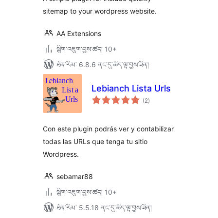
sitemap to your wordpress website.
AA Extensions
སྒྲིག་འཇུག་བྱས་ཚད། 10+
ཐོན་རིམ་ 6.8.6 ནང་དུ་ཚོད་ལྟ་བྱས་ཟིན།
Lebianch Lista Urls
གདེང་
(2
)
འཇོག་
ཆ་
ཚང་།
Con este plugin podrás ver y contabilizar
todas las URLs que tenga tu sitio
Wordpress.
sebamar88
སྒྲིག་འཇུག་བྱས་ཚད། 10+
ཐོན་རིམ་ 5.5.18 ནང་དུ་ཚོད་ལྟ་བྱས་ཟིན།