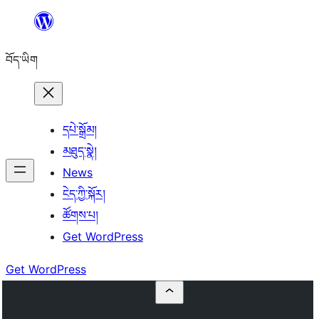
Skip
to
བོད་ཡིག
content
དཔེ་སྒྲོམ།
མཐུད་སྣེ།
News
ངེད་ཀྱི་སྐོར།
ཚོགས་པ།
Get WordPress
Get WordPress