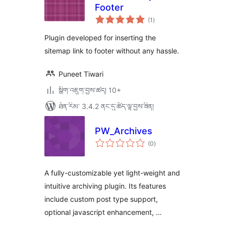
Footer
གདེང་
(1
)
འཇོག་
ཆ་
ཚང་།
Plugin developed for inserting the
sitemap link to footer without any hassle.
Puneet Tiwari
སྒྲིག་འཇུག་བྱས་ཚད། 10+
ཐོན་རིམ་ 3.4.2 ནང་དུ་ཚོད་ལྟ་བྱས་ཟིན།
PW_Archives
གདེང་
(0
)
འཇོག་
ཆ་
ཚང་།
A fully-customizable yet light-weight and
intuitive archiving plugin. Its features
include custom post type support,
optional javascript enhancement, …