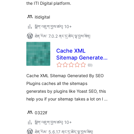
the ITI Digital platform.
itidigital
སྒྲིག་འཇུག་བྱས་ཚད། 10+
ཐོན་རིམ་ 7.0.2 ནང་དུ་ཚོད་ལྟ་བྱས་ཟིན།
Cache XML
Sitemap Generated
གདེང་
By SEO Plugins
(0
)
འཇོག་
ཆ་
ཚང་།
Cache XML Sitemap Generated By SEO
Plugins caches all the sitemaps
generates by plugins like Yoast SEO, this
help you if your sitemap takes a lot on l …
0322lf
སྒྲིག་འཇུག་བྱས་ཚད། 10+
ཐོན་རིམ་ 5.6.17 ནང་དུ་ཚོད་ལྟ་བྱས་ཟིན།