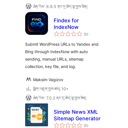
ཐོན་རིམ་ 6.9.5 ནང་དུ་ཚོད་ལྟ་བྱས་ཟིན།
Findex for
IndexNow
གདེང་
(0
)
འཇོག་
ཆ་
ཚང་།
Submit WordPress URLs to Yandex and
Bing through IndexNow with auto
sending, manual URLs, sitemap
collection, key file, and log.
Maksim Vagizov
སྒྲིག་འཇུག་བྱས་ཚད། 10+
ཐོན་རིམ་ 7.0.2 ནང་དུ་ཚོད་ལྟ་བྱས་ཟིན།
Simple News XML
Sitemap Generator
གདེང་
(0
)
འཇོག་