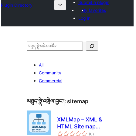
Submit a plugin
Plugin Directory
My favorites
Log in
བཤེར་
འཚོལ།
All
Community
Commercial
མཐུད་སྣེ་འགྲེལ་བྱང་།:
sitemap
XMLMap – XML &
HTML Sitemap
གདེང་
Generator
(0
)
འཇོག་