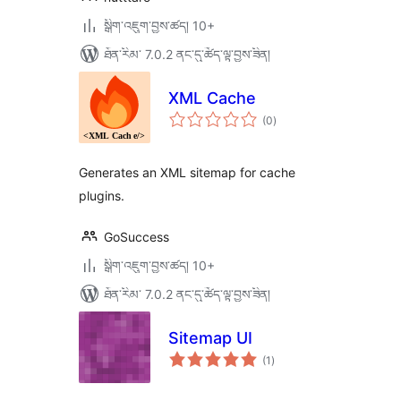
སྒྲིག་འཇུག་བྱས་ཚད། 10+
ཐོན་རིམ་ 7.0.2 ནང་དུ་ཚོད་ལྟ་བྱས་ཟིན།
XML Cache
གདེང་
(0
)
འཇོག་
ཆ་
ཚང་།
Generates an XML sitemap for cache
plugins.
GoSuccess
སྒྲིག་འཇུག་བྱས་ཚད། 10+
ཐོན་རིམ་ 7.0.2 ནང་དུ་ཚོད་ལྟ་བྱས་ཟིན།
Sitemap UI
གདེང་
(1
)
འཇོག་
ཆ་
ཚང་།