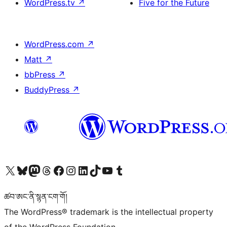
WordPress.tv
↗
Five for the Future
WordPress.com
↗
Matt
↗
bbPress
↗
BuddyPress
↗
Visit our X (formerly Twitter) account
Visit our Bluesky account
Visit our Mastodon account
Visit our Threads account
Visit our Facebook page
Visit our Instagram account
Visit our LinkedIn account
Visit our TikTok account
Visit our YouTube channel
Visit our Tumblr account
ཚབ་ཨང་ནི་སྙན་ངག་གོ།
The WordPress® trademark is the intellectual property