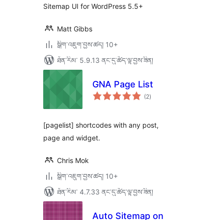
Sitemap UI for WordPress 5.5+
Matt Gibbs
སྒྲིག་འཇུག་བྱས་ཚད། 10+
ཐོན་རིམ་ 5.9.13 ནང་དུ་ཚོད་ལྟ་བྱས་ཟིན།
GNA Page List
གདེང་
(2
)
འཇོག་
ཆ་
ཚང་།
[pagelist] shortcodes with any post,
page and widget.
Chris Mok
སྒྲིག་འཇུག་བྱས་ཚད། 10+
ཐོན་རིམ་ 4.7.33 ནང་དུ་ཚོད་ལྟ་བྱས་ཟིན།
Auto Sitemap on