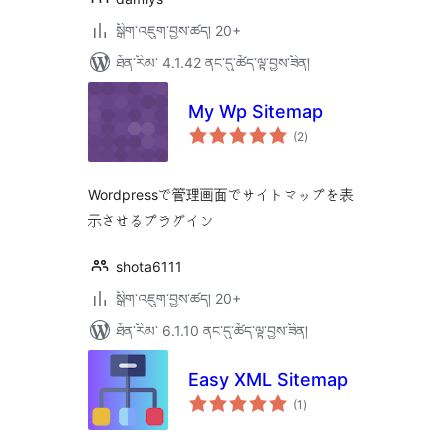
སྒྲིག་འཇུག་བྱས་ཚད། 20+
ཐོན་རིམ་ 4.1.42 ནང་དུ་ཚོད་ལྟ་བྱས་ཟིན།
My Wp Sitemap
གདེང་
(2
)
འཇོག་
ཆ་
ཚང་།
Wordpressで管理画面でサイトマップを表
示させるプラグイン
shota6111
སྒྲིག་འཇུག་བྱས་ཚད། 20+
ཐོན་རིམ་ 6.1.10 ནང་དུ་ཚོད་ལྟ་བྱས་ཟིན།
Easy XML Sitemap
གདེང་
(1
)
འཇོག་
ཆ་
ཚང་།