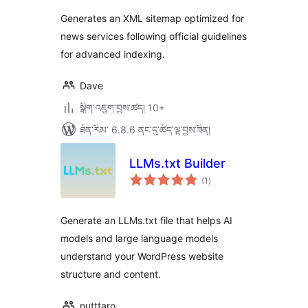
ཆ་
ཚང་།
Generates an XML sitemap optimized for
news services following official guidelines
for advanced indexing.
Dave
སྒྲིག་འཇུག་བྱས་ཚད། 10+
ཐོན་རིམ་ 6.8.6 ནང་དུ་ཚོད་ལྟ་བྱས་ཟིན།
LLMs.txt Builder
གདེང་
(1
)
འཇོག་
ཆ་
ཚང་།
Generate an LLMs.txt file that helps AI
models and large language models
understand your WordPress website
structure and content.
nutttaro