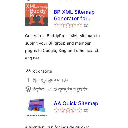
BP XML Sitemap
Generator for
གདེང་
Buddypress by
(0
)
འཇོག་
ཆ་
SHIFT1
ཚང་།
Generate a BuddyPress XML sitemap to
submit your BP group and member
pages to Google, Bing and other search
engines.
dconsorte
སྒྲིག་འཇུག་བྱས་ཚད། 10+
ཐོན་རིམ་ 5.1.22 ནང་དུ་ཚོད་ལྟ་བྱས་ཟིན།
AA Quick Sitemap
གདེང་
(0
)
འཇོག་
ཆ་
ཚང་།
A simple plugin for include quickly