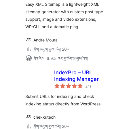
Easy XML Sitemap is a lightweight XML
sitemap generator with custom post type
support, image and video extensions,
WP-CLI, and automatic ping.
Andre Moura
སྒྲིག་འཇུག་བྱས་ཚད། 20+
ཐོན་རིམ་ 6.9.5 ནང་དུ་ཚོད་ལྟ་བྱས་ཟིན།
IndexPro – URL
Indexing Manager
གདེང་
(24
)
འཇོག་
ཆ་
ཚང་།
Submit URLs for indexing and check
indexing status directly from WordPress.
chekkutech
སྒྲིག་འཇུག་བྱས་ཚད། 20+