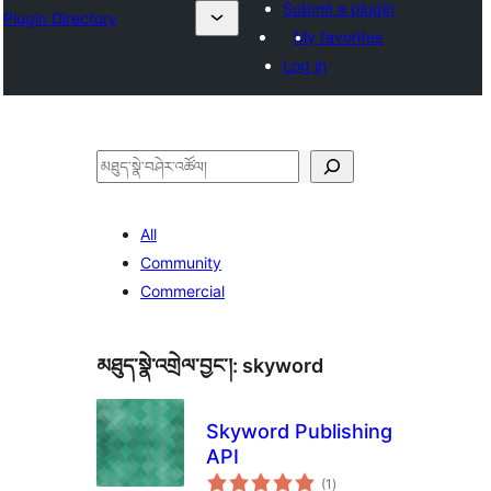
Submit a plugin
Plugin Directory
My favorites
Log in
བཤེར་
འཚོལ།
All
Community
Commercial
མཐུད་སྣེ་འགྲེལ་བྱང་།:
skyword
Skyword Publishing
API
གདེང་
(1
)
འཇོག་