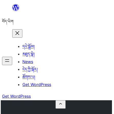
Skip
to
བོད་ཡིག
content
དཔེ་སྒྲོམ།
མཐུད་སྣེ།
News
ངེད་ཀྱི་སྐོར།
ཚོགས་པ།
Get WordPress
Get WordPress