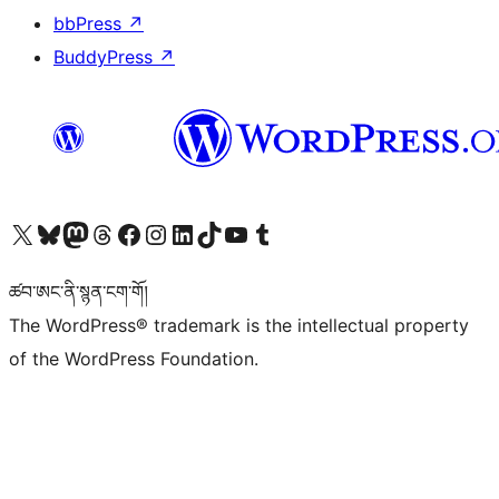
bbPress
↗
BuddyPress
↗
Visit our X (formerly Twitter) account
Visit our Bluesky account
Visit our Mastodon account
Visit our Threads account
Visit our Facebook page
Visit our Instagram account
Visit our LinkedIn account
Visit our TikTok account
Visit our YouTube channel
Visit our Tumblr account
ཚབ་ཨང་ནི་སྙན་ངག་གོ།
The WordPress® trademark is the intellectual property
of the WordPress Foundation.