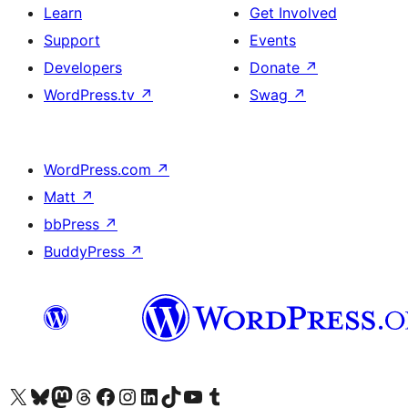
Learn
Get Involved
Support
Events
Developers
Donate
↗
WordPress.tv
↗
Swag
↗
WordPress.com
↗
Matt
↗
bbPress
↗
BuddyPress
↗
Visit our X (formerly Twitter) account
Visit our Bluesky account
Visit our Mastodon account
Visit our Threads account
Visit our Facebook page
Visit our Instagram account
Visit our LinkedIn account
Visit our TikTok account
Visit our YouTube channel
Visit our Tumblr account