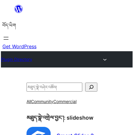
Skip
to
བོད་ཡིག
content
Get WordPress
Plugin Directory
བཤེར་
འཚོལ།
All
Community
Commercial
མཐུད་སྣེ་འགྲེལ་བྱང་།:
slideshow