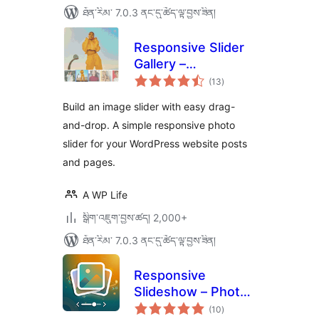
ཐོན་རིམ་ 7.0.3 ནང་དུ་ཚོད་ལྟ་བྱས་ཟིན།
Responsive Slider
Gallery –
གདེང་
Responsive Image
(13
)
འཇོག་
ཆ་
Photo Slider
ཚང་།
Build an image slider with easy drag-
and-drop. A simple responsive photo
slider for your WordPress website posts
and pages.
A WP Life
སྒྲིག་འཇུག་བྱས་ཚད། 2,000+
ཐོན་རིམ་ 7.0.3 ནང་དུ་ཚོད་ལྟ་བྱས་ཟིན།
Responsive
Slideshow – Photo
གདེང་
Carousel
(10
)
འཇོག་