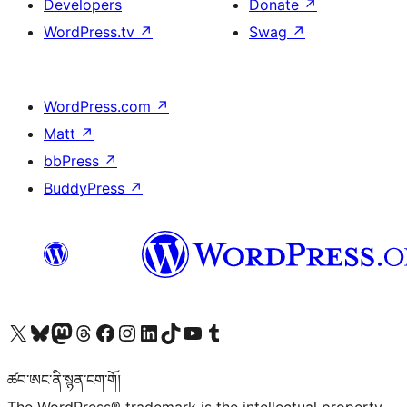
Developers
Donate
↗
WordPress.tv
↗
Swag
↗
WordPress.com
↗
Matt
↗
bbPress
↗
BuddyPress
↗
Visit our X (formerly Twitter) account
Visit our Bluesky account
Visit our Mastodon account
Visit our Threads account
Visit our Facebook page
Visit our Instagram account
Visit our LinkedIn account
Visit our TikTok account
Visit our YouTube channel
Visit our Tumblr account
ཚབ་ཨང་ནི་སྙན་ངག་གོ།