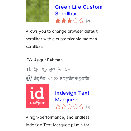
Green Life Custom
Scrollbar
གདེང་
(2
)
འཇོག་
ཆ་
ཚང་།
Allows you to change browser default
scrollbar with a customizable morden
scrollbar.
Asiqur Rahman
སྒྲིག་འཇུག་བྱས་ཚད། 10+
ཐོན་རིམ་ 5.1.23 ནང་དུ་ཚོད་ལྟ་བྱས་ཟིན།
Indesign Text
Marquee
གདེང་
(0
)
འཇོག་
ཆ་
ཚང་།
A high-performance, and endless
Indesign Text Marquee plugin for