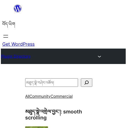
Skip
to
བོད་ཡིག
content
Get WordPress
Plugin Directory
བཤེར་
འཚོལ།
All
Community
Commercial
མཐུད་སྣེ་འགྲེལ་བྱང་།:
smooth
scrolling