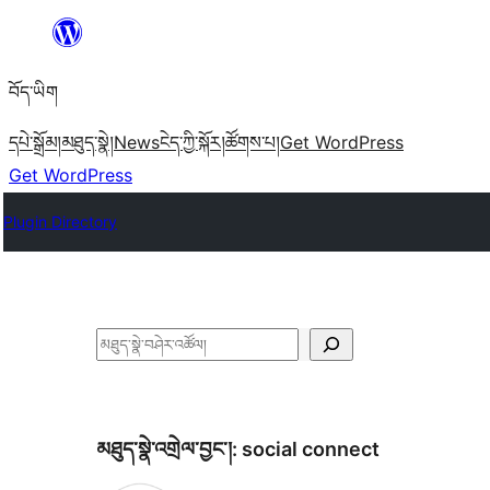
Skip
to
བོད་ཡིག
content
དཔེ་སྒྲོམ།
མཐུད་སྣེ།
News
ངེད་ཀྱི་སྐོར།
ཚོགས་པ།
Get WordPress
Get WordPress
Plugin Directory
བཤེར་
འཚོལ།
མཐུད་སྣེ་འགྲེལ་བྱང་།:
social connect