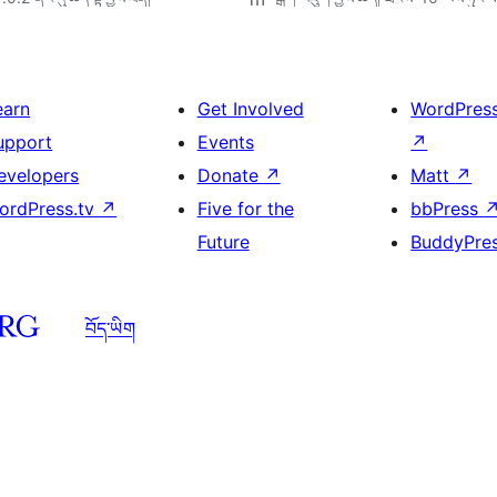
earn
Get Involved
WordPres
upport
Events
↗
evelopers
Donate
↗
Matt
↗
ordPress.tv
↗
Five for the
bbPress
Future
BuddyPre
བོད་ཡིག