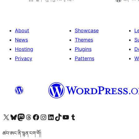
About
Showcase
L
News
Themes
S
Hosting
Plugins
D
Privacy
Patterns
W
Visit our X (formerly Twitter) account
Visit our Bluesky account
Visit our Mastodon account
Visit our Threads account
Visit our Facebook page
Visit our Instagram account
Visit our LinkedIn account
Visit our TikTok account
Visit our YouTube channel
Visit our Tumblr account
ཚབ་ཨང་ནི་སྙན་ངག་གོ།