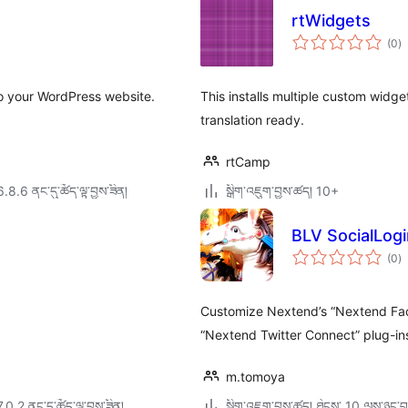
rtWidgets
གད
(0
)
འཇ
ཆ་
ཚང
to your WordPress website.
This installs multiple custom widge
translation ready.
rtCamp
6.8.6 ནང་དུ་ཚོད་ལྟ་བྱས་ཟིན།
སྒྲིག་འཇུག་བྱས་ཚད། 10+
BLV SocialLog
གད
(0
)
འཇ
ཆ་
ཚང
Customize Nextend’s “Nextend Fa
“Nextend Twitter Connect” plug-ins.
m.tomoya
7.0.2 ནང་དུ་ཚོད་ལྟ་བྱས་ཟིན།
སྒྲིག་འཇུག་བྱས་ཚད། ཐེངས་ 10 ལས་ཉུང་བ