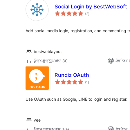
Social Login by BestWebSoft
གདེང་
(2
)
འཇོག་
ཆ་
ཚང་།
Add social media login, registration, and commenting 
bestweblayout
སྒྲིག་འཇུག་བྱས་ཚད། 80+
ཐོན་རིམ་ 
Rundiz OAuth
གདེང་
(1
)
འཇོག་
ཆ་
ཚང་།
Use OAuth such as Google, LINE to login and register.
vee
སྒྲིག་འཇུག་བྱས་ཚད། 10+
ཐོན་རིམ་ 