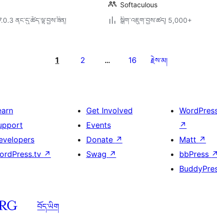
Softaculous
7.0.3 ནང་དུ་ཚོད་ལྟ་བྱས་ཟིན།
སྒྲིག་འཇུག་བྱས་ཚད། 5,000+
1
2
16
…
རྗེས་མ།
earn
Get Involved
WordPres
upport
Events
↗
evelopers
Donate
↗
Matt
↗
ordPress.tv
↗
Swag
↗
bbPress
BuddyPre
བོད་ཡིག