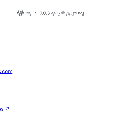
ཐོན་རིམ་ 7.0.3 ནང་དུ་ཚོད་ལྟ་བྱས་ཟིན།
s.com
↗
ss
↗