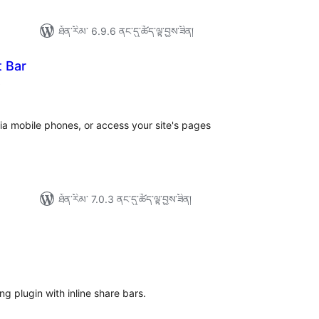
ཐོན་རིམ་ 6.9.6 ནང་དུ་ཚོད་ལྟ་བྱས་ཟིན།
t Bar
གདེང་
)
འཇོག་
ཆ་
ཚང་།
via mobile phones, or access your site's pages
ཐོན་རིམ་ 7.0.3 ནང་དུ་ཚོད་ལྟ་བྱས་ཟིན།
ེང་
ོག་
་།
g plugin with inline share bars.