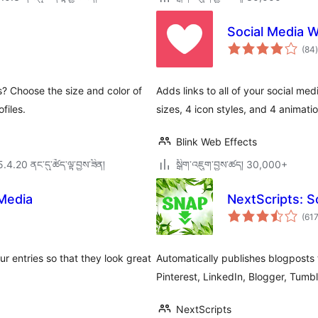
Social Media 
ག
(84
)
s? Choose the size and color of
Adds links to all of your social med
files.
sizes, 4 icon styles, and 4 animatio
Blink Web Effects
5.4.20 ནང་དུ་ཚོད་ལྟ་བྱས་ཟིན།
སྒྲིག་འཇུག་བྱས་ཚད། 30,000+
Media
NextScripts: S
(61
 entries so that they look great
Automatically publishes blogposts 
Pinterest, LinkedIn, Blogger, Tumb
NextScripts