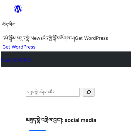
Skip
to
བོད་ཡིག
content
དཔེ་སྒྲོམ།
མཐུད་སྣེ།
News
ངེད་ཀྱི་སྐོར།
ཚོགས་པ།
Get WordPress
Get WordPress
Plugin Directory
བཤེར་
འཚོལ།
མཐུད་སྣེ་འགྲེལ་བྱང་།:
social media