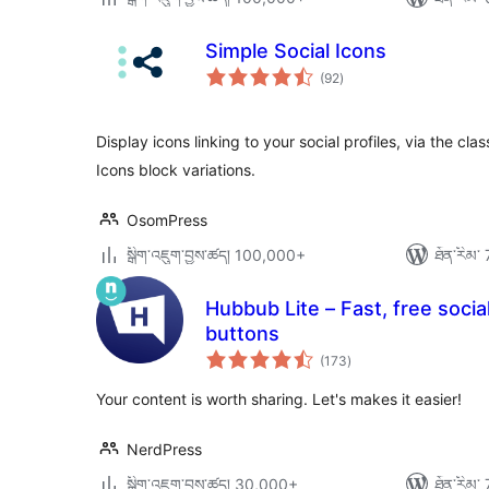
Simple Social Icons
གདེང་
(92
)
འཇོག་
ཆ་
ཚང་།
Display icons linking to your social profiles, via the cla
Icons block variations.
OsomPress
སྒྲིག་འཇུག་བྱས་ཚད། 100,000+
ཐོན་རིམ་ 
Hubbub Lite – Fast, free socia
buttons
གདེང་
(173
)
འཇོག་
ཆ་
ཚང་།
Your content is worth sharing. Let's makes it easier!
NerdPress
སྒྲིག་འཇུག་བྱས་ཚད། 30,000+
ཐོན་རིམ་ 