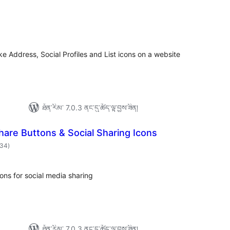
དེང་
ཇོག་
་
ང་།
ke Address, Social Profiles and List icons on a website
ཐོན་རིམ་ 7.0.3 ནང་དུ་ཚོད་ལྟ་བྱས་ཟིན།
hare Buttons & Social Sharing Icons
གདེང་
334
)
འཇོག་
ཆ་
ཚང་།
ns for social media sharing
ཐོན་རིམ་ 7.0.3 ནང་དུ་ཚོད་ལྟ་བྱས་ཟིན།