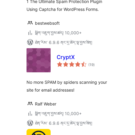
1 The Ultimate Spam Protection Plugin
OCR-Friendly
Using Captcha for WordPress Forms.
Captcha for Site
Forms
bestwebsoft
སྒྲིག་འཇུག་བྱས་ཚད། 10,000+
ཐོན་རིམ་ 6.9.6 ནང་དུ་ཚོད་ལྟ་བྱས་ཟིན།
CryptX
གདེང་
(19
)
འཇོག་
ཆ་
ཚང་།
No more SPAM by spiders scanning your
site for email addresses!
Ralf Weber
སྒྲིག་འཇུག་བྱས་ཚད། 10,000+
ཐོན་རིམ་ 6.9.6 ནང་དུ་ཚོད་ལྟ་བྱས་ཟིན།