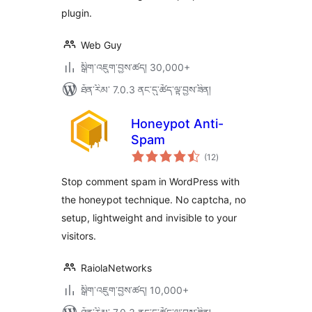
plugin.
Web Guy
སྒྲིག་འཇུག་བྱས་ཚད། 30,000+
ཐོན་རིམ་ 7.0.3 ནང་དུ་ཚོད་ལྟ་བྱས་ཟིན།
Honeypot Anti-
Spam
གདེང་
(12
)
འཇོག་
ཆ་
ཚང་།
Stop comment spam in WordPress with
the honeypot technique. No captcha, no
setup, lightweight and invisible to your
visitors.
RaiolaNetworks
སྒྲིག་འཇུག་བྱས་ཚད། 10,000+