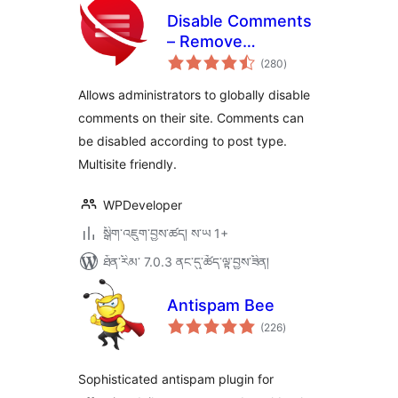
Disable Comments
– Remove
གདེང་
Comments & Stop
(280
)
འཇོག་
ཆ་
Spam [Multi-Site
ཚང་།
Allows administrators to globally disable
Support]
comments on their site. Comments can
be disabled according to post type.
Multisite friendly.
WPDeveloper
སྒྲིག་འཇུག་བྱས་ཚད། ས་ཡ 1+
ཐོན་རིམ་ 7.0.3 ནང་དུ་ཚོད་ལྟ་བྱས་ཟིན།
Antispam Bee
གདེང་
(226
)
འཇོག་
ཆ་
ཚང་།
Sophisticated antispam plugin for