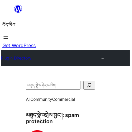
Skip
to
བོད་ཡིག
content
Get WordPress
Plugin Directory
བཤེར་
འཚོལ།
All
Community
Commercial
མཐུད་སྣེ་འགྲེལ་བྱང་།:
spam
protection