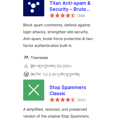
Titan Anti-spam &
Security – Brute
གདེང་
Force Protection,
(369
)
འཇོག་
ཆ་
2FA & Spam Filter
ཚང་།
Block spam comments, defend against
login attacks, strengthen site security.
Anti-spam, brute-force protection & two-
factor authentication built in.
Themeisle
སྒྲིག་འཇུག་བྱས་ཚད། 50,000+
ཐོན་རིམ་ 7.0.3 ནང་དུ་ཚོད་ལྟ་བྱས་ཟིན།
Stop Spammers
Classic
གདེང་
(243
)
འཇོག་
ཆ་
ཚང་།
A simplified, restored, and preserved
version of the original Stop Spammers