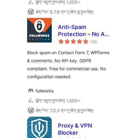
སྒྲིག་འཇུག་བྱས་ཚད། 1,000+
ཐོན་རིམ་ 6.7.6 ནང་དུ་ཚོད་ལྟ་བྱས་ཟིན།
Anti-Spam
Protection – No API
གདེང་
Key, GDPR Friendly
(12
)
འཇོག་
ཆ་
ཚང་།
Block spam on Contact Form 7, WPForms
& comments. No API key. GDPR
compliant. Free for commercial use. No
configuration needed.
fullworks
སྒྲིག་འཇུག་བྱས་ཚད། 1,000+
ཐོན་རིམ་ 7.0.3 ནང་དུ་ཚོད་ལྟ་བྱས་ཟིན།
Proxy & VPN
Blocker