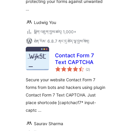
protecting your forms against unwanted
…
Ludwig You
སྒྲིག་འཇུག་བྱས་ཚད། 1,000+
ཐོན་རིམ་ 6.8.7 ནང་དུ་ཚོད་ལྟ་བྱས་ཟིན།
Contact Form 7
Text CAPTCHA
གདེང་
(2
)
འཇོག་
ཆ་
ཚང་།
Secure your website Contact Form 7
forms from bots and hackers using plugin
Contact Form 7 Text CAPTCHA. Just
place shortcode [captchacf7* input-
captc …
Saurav Sharma