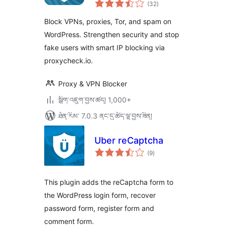
གདེང་
(32
)
འཇོག་
ཆ་
ཚང་།
Block VPNs, proxies, Tor, and spam on
WordPress. Strengthen security and stop
fake users with smart IP blocking via
proxycheck.io.
Proxy & VPN Blocker
སྒྲིག་འཇུག་བྱས་ཚད། 1,000+
ཐོན་རིམ་ 7.0.3 ནང་དུ་ཚོད་ལྟ་བྱས་ཟིན།
Uber reCaptcha
གདེང་
(9
)
འཇོག་
ཆ་
ཚང་།
This plugin adds the reCaptcha form to
the WordPress login form, recover
password form, register form and
comment form.