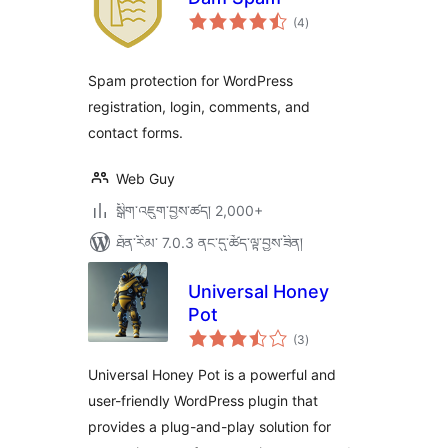
གདེང་
(4
)
འཇོག་
ཆ་
ཚང་།
Spam protection for WordPress
registration, login, comments, and
contact forms.
Web Guy
སྒྲིག་འཇུག་བྱས་ཚད། 2,000+
ཐོན་རིམ་ 7.0.3 ནང་དུ་ཚོད་ལྟ་བྱས་ཟིན།
Universal Honey
Pot
གདེང་
(3
)
འཇོག་
ཆ་
ཚང་།
Universal Honey Pot is a powerful and
user-friendly WordPress plugin that
provides a plug-and-play solution for