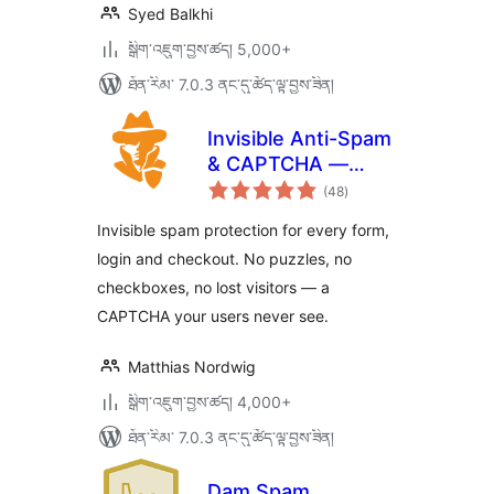
Syed Balkhi
སྒྲིག་འཇུག་བྱས་ཚད། 5,000+
ཐོན་རིམ་ 7.0.3 ནང་དུ་ཚོད་ལྟ་བྱས་ཟིན།
Invisible Anti-Spam
& CAPTCHA —
གདེང་
reCAPTCHA
(48
)
འཇོག་
ཆ་
Alternative for All
ཚང་།
Invisible spam protection for every form,
Forms
login and checkout. No puzzles, no
checkboxes, no lost visitors — a
CAPTCHA your users never see.
Matthias Nordwig
སྒྲིག་འཇུག་བྱས་ཚད། 4,000+
ཐོན་རིམ་ 7.0.3 ནང་དུ་ཚོད་ལྟ་བྱས་ཟིན།
Dam Spam