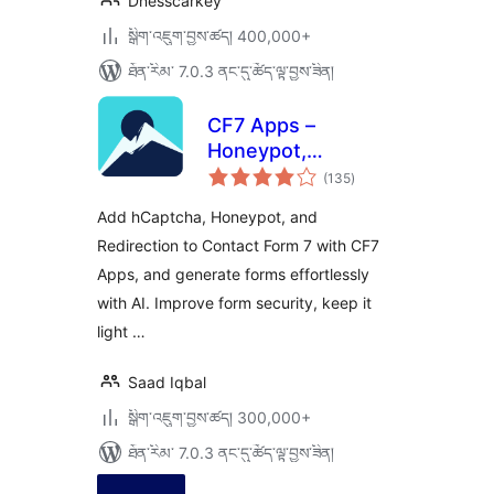
Dnesscarkey
སྒྲིག་འཇུག་བྱས་ཚད། 400,000+
ཐོན་རིམ་ 7.0.3 ནང་དུ་ཚོད་ལྟ་བྱས་ཟིན།
CF7 Apps –
Honeypot,
གདེང་
Database,
(135
)
འཇོག་
ཆ་
Redirection,
ཚང་།
Add hCaptcha, Honeypot, and
Webhook, and
Redirection to Contact Form 7 with CF7
Addons for Contact
Apps, and generate forms effortlessly
Form 7
with AI. Improve form security, keep it
light …
Saad Iqbal
སྒྲིག་འཇུག་བྱས་ཚད། 300,000+
ཐོན་རིམ་ 7.0.3 ནང་དུ་ཚོད་ལྟ་བྱས་ཟིན།