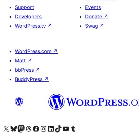
Support
Events
Developers
Donate
↗
WordPress.tv
↗
Swag
↗
WordPress.com
↗
Matt
↗
bbPress
↗
BuddyPress
↗
Visit our X (formerly Twitter) account
Visit our Bluesky account
Visit our Mastodon account
Visit our Threads account
Visit our Facebook page
Visit our Instagram account
Visit our LinkedIn account
Visit our TikTok account
Visit our YouTube channel
Visit our Tumblr account