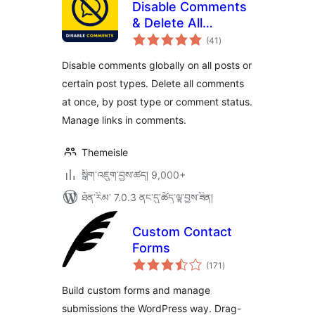
Disable Comments
& Delete All
གདེང་
Comments
(41
)
འཇོག་
ཆ་
ཚང་།
Disable comments globally on all posts or
certain post types. Delete all comments
at once, by post type or comment status.
Manage links in comments.
Themeisle
སྒྲིག་འཇུག་བྱས་ཚད། 9,000+
ཐོན་རིམ་ 7.0.3 ནང་དུ་ཚོད་ལྟ་བྱས་ཟིན།
Custom Contact
Forms
གདེང་
(171
)
འཇོག་
ཆ་
ཚང་།
Build custom forms and manage
submissions the WordPress way. Drag-