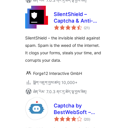
ཐོན་རིམ་ 7.0.3 ནང་དུ་ཚོད་ལྟ་བྱས་ཟིན།
SilentShield –
Captcha & Anti-
གདེང་
Spam for
(21
)
འཇོག་
ཆ་
WordPress (CF7,
ཚང་།
SilentShield – the invisible shield against
WPForms,
spam. Spam is the weed of the internet.
Elementor,
It clogs your forms, steals your time, and
WooCommerce)
corrupts your data.
Forge12 Interactive GmbH
སྒྲིག་འཇུག་བྱས་ཚད། 10,000+
ཐོན་རིམ་ 7.0.3 ནང་དུ་ཚོད་ལྟ་བྱས་ཟིན།
Captcha by
BestWebSoft –
གདེང་
Advanced Spam
(20
)
འཇོག་
ཆ་
Protection, Math &
ཚང་།