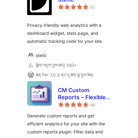
གདེང་
(1
)
འཇོག་
ཆ་
ཚང་།
Privacy-friendly web analytics with a
dashboard widget, stats page, and
automatic tracking code for your site.
stetic
སྒྲིག་འཇུག་བྱས་ཚད། 100+
ཐོན་རིམ་ 7.0.3 ནང་དུ་ཚོད་ལྟ་བྱས་ཟིན།
CM Custom
Reports – Flexible
གདེང་
reporting to track
(4
)
འཇོག་
ཆ་
what matters most
ཚང་།
Generate custom reports and get
efficient analytics for your site with the
custom reports plugin. Filter data and