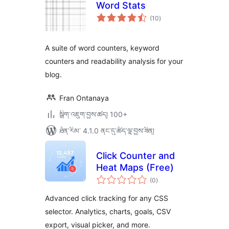
Word Stats
གདེང་
(10
)
འཇོག་
ཆ་
ཚང་།
A suite of word counters, keyword
counters and readability analysis for your
blog.
Fran Ontanaya
སྒྲིག་འཇུག་བྱས་ཚད། 100+
ཐོན་རིམ་ 4.1.0 ནང་དུ་ཚོད་ལྟ་བྱས་ཟིན།
Click Counter and
Heat Maps (Free)
གདེང་
(0
)
འཇོག་
ཆ་
ཚང་།
Advanced click tracking for any CSS
selector. Analytics, charts, goals, CSV
export, visual picker, and more.