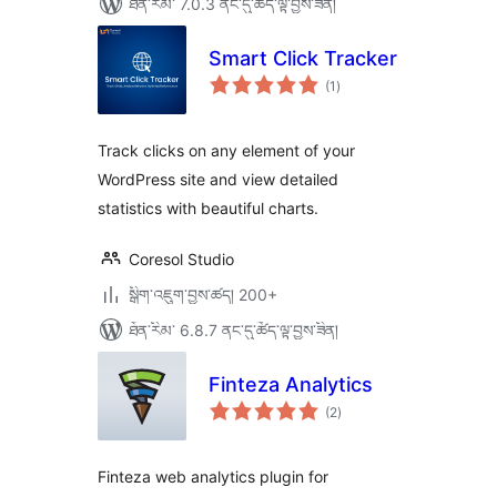
ཐོན་རིམ་ 7.0.3 ནང་དུ་ཚོད་ལྟ་བྱས་ཟིན།
Smart Click Tracker
གདེང་
(1
)
འཇོག་
ཆ་
ཚང་།
Track clicks on any element of your
WordPress site and view detailed
statistics with beautiful charts.
Coresol Studio
སྒྲིག་འཇུག་བྱས་ཚད། 200+
ཐོན་རིམ་ 6.8.7 ནང་དུ་ཚོད་ལྟ་བྱས་ཟིན།
Finteza Analytics
གདེང་
(2
)
འཇོག་
ཆ་
ཚང་།
Finteza web analytics plugin for