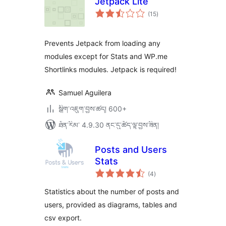
Jetpack Lite
གདེང་
(15
)
འཇོག་
ཆ་
ཚང་།
Prevents Jetpack from loading any
modules except for Stats and WP.me
Shortlinks modules. Jetpack is required!
Samuel Aguilera
སྒྲིག་འཇུག་བྱས་ཚད། 600+
ཐོན་རིམ་ 4.9.30 ནང་དུ་ཚོད་ལྟ་བྱས་ཟིན།
Posts and Users
Stats
གདེང་
(4
)
འཇོག་
ཆ་
ཚང་།
Statistics about the number of posts and
users, provided as diagrams, tables and
csv export.