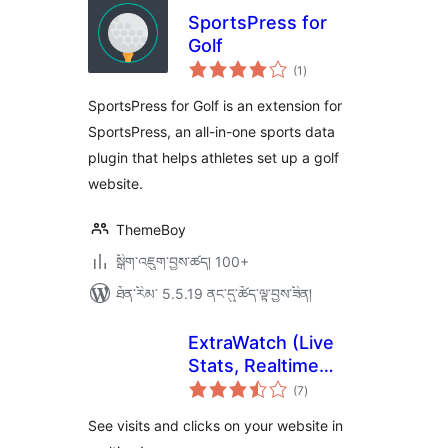
SportsPress for
Golf
གདེང་
(1
)
འཇོག་
ཆ་
ཚང་།
SportsPress for Golf is an extension for
SportsPress, an all-in-one sports data
plugin that helps athletes set up a golf
website.
ThemeBoy
སྒྲིག་འཇུག་བྱས་ཚད། 100+
ཐོན་རིམ་ 5.5.19 ནང་དུ་ཚོད་ལྟ་བྱས་ཟིན།
ExtraWatch (Live
Stats, Realtime
གདེང་
tracking, Visits on a
(7
)
འཇོག་
ཆ་
map and more)
ཚང་།
See visits and clicks on your website in