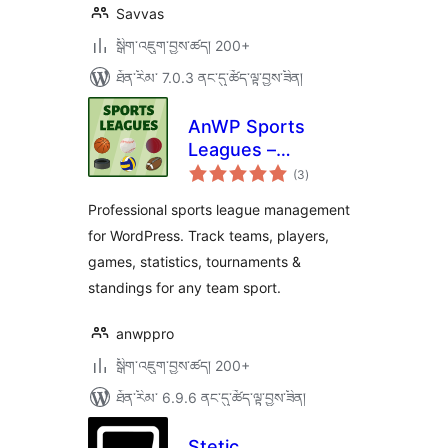
Savvas
སྒྲིག་འཇུག་བྱས་ཚད། 200+
ཐོན་རིམ་ 7.0.3 ནང་དུ་ཚོད་ལྟ་བྱས་ཟིན།
AnWP Sports
Leagues –
གདེང་
Basketball, Ice
(3
)
འཇོག་
ཆ་
Hockey, Handball,
ཚང་།
Professional sports league management
Rugby & More
for WordPress. Track teams, players,
games, statistics, tournaments &
standings for any team sport.
anwppro
སྒྲིག་འཇུག་བྱས་ཚད། 200+
ཐོན་རིམ་ 6.9.6 ནང་དུ་ཚོད་ལྟ་བྱས་ཟིན།
Stetic