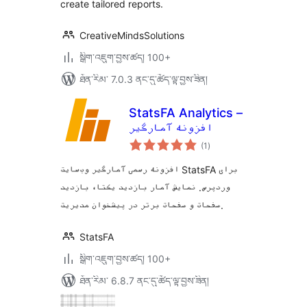
create tailored reports.
CreativeMindsSolutions
སྒྲིག་འཇུག་བྱས་ཚད། 100+
ཐོན་རིམ་ 7.0.3 ནང་དུ་ཚོད་ལྟ་བྱས་ཟིན།
StatsFA Analytics –
افزونه آمارگیر
གདེང་
(1
)
འཇོག་
ཆ་
ཚང་།
افزونه رسمی آمارگیر وب‌سایت StatsFA برای
وردپرس. نمایش آمار بازدید یکتا، بازدید
صفحات و صفحات برتر در پیشخوان مدیریت.
StatsFA
སྒྲིག་འཇུག་བྱས་ཚད། 100+
ཐོན་རིམ་ 6.8.7 ནང་དུ་ཚོད་ལྟ་བྱས་ཟིན།