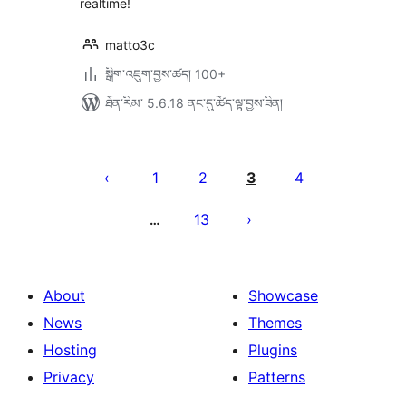
realtime!
matto3c
སྒྲིག་འཇུག་བྱས་ཚད། 100+
ཐོན་རིམ་ 5.6.18 ནང་དུ་ཚོད་ལྟ་བྱས་ཟིན།
Posts
pagination
1
2
3
4
13
…
About
Showcase
News
Themes
Hosting
Plugins
Privacy
Patterns