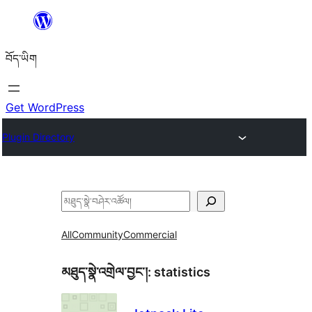
Skip
to
བོད་ཡིག
content
Get WordPress
Plugin Directory
བཤེར་
འཚོལ།
All
Community
Commercial
མཐུད་སྣེ་འགྲེལ་བྱང་།:
statistics