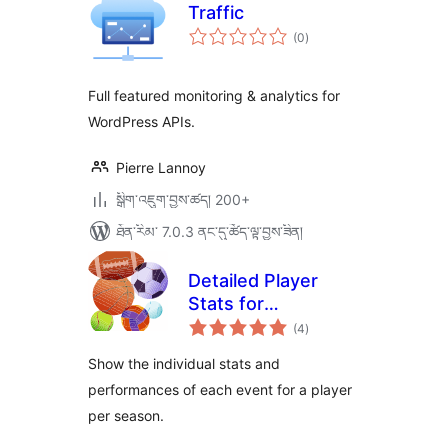
Traffic
གདེང་
(0
)
འཇོག་
ཆ་
ཚང་།
Full featured monitoring & analytics for
WordPress APIs.
Pierre Lannoy
སྒྲིག་འཇུག་བྱས་ཚད། 200+
ཐོན་རིམ་ 7.0.3 ནང་དུ་ཚོད་ལྟ་བྱས་ཟིན།
Detailed Player
Stats for
གདེང་
SportsPress
(4
)
འཇོག་
ཆ་
ཚང་།
Show the individual stats and
performances of each event for a player
per season.