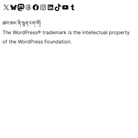
Visit our X (formerly Twitter) account
Visit our Bluesky account
Visit our Mastodon account
Visit our Threads account
Visit our Facebook page
Visit our Instagram account
Visit our LinkedIn account
Visit our TikTok account
Visit our YouTube channel
Visit our Tumblr account
ཚབ་ཨང་ནི་སྙན་ངག་གོ།
The WordPress® trademark is the intellectual property
of the WordPress Foundation.