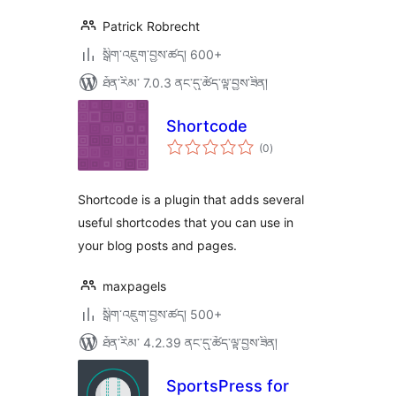
Patrick Robrecht
སྒྲིག་འཇུག་བྱས་ཚད། 600+
ཐོན་རིམ་ 7.0.3 ནང་དུ་ཚོད་ལྟ་བྱས་ཟིན།
Shortcode
གདེང་
(0
)
འཇོག་
ཆ་
ཚང་།
Shortcode is a plugin that adds several
useful shortcodes that you can use in
your blog posts and pages.
maxpagels
སྒྲིག་འཇུག་བྱས་ཚད། 500+
ཐོན་རིམ་ 4.2.39 ནང་དུ་ཚོད་ལྟ་བྱས་ཟིན།
SportsPress for