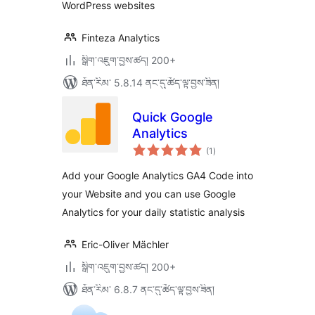
WordPress websites
Finteza Analytics
སྒྲིག་འཇུག་བྱས་ཚད། 200+
ཐོན་རིམ་ 5.8.14 ནང་དུ་ཚོད་ལྟ་བྱས་ཟིན།
Quick Google
Analytics
གདེང་
(1
)
འཇོག་
ཆ་
ཚང་།
Add your Google Analytics GA4 Code into
your Website and you can use Google
Analytics for your daily statistic analysis
Eric-Oliver Mächler
སྒྲིག་འཇུག་བྱས་ཚད། 200+
ཐོན་རིམ་ 6.8.7 ནང་དུ་ཚོད་ལྟ་བྱས་ཟིན།