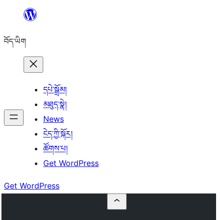
Skip
to
བོད་ཡིག
content
དཔེ་སྒྲོམ།
མཐུད་སྣེ།
News
ངེད་ཀྱི་སྐོར།
ཚོགས་པ།
Get WordPress
Get WordPress