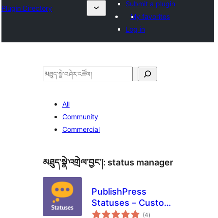
Submit a plugin
Plugin Directory
My favorites
Log in
བཤེར་
འཚོལ།
All
Community
Commercial
མཐུད་སྣེ་འགྲེལ་བྱང་།:
status manager
PublishPress
Statuses – Custom
གདེང་
Post Status and
(4
)
འཇོག་