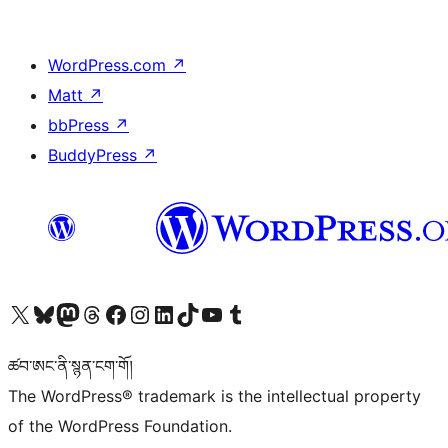
WordPress.com
↗
Matt
↗
bbPress
↗
BuddyPress
↗
Visit our X (formerly Twitter) account
Visit our Bluesky account
Visit our Mastodon account
Visit our Threads account
Visit our Facebook page
Visit our Instagram account
Visit our LinkedIn account
Visit our TikTok account
Visit our YouTube channel
Visit our Tumblr account
ཚབ་ཨང་ནི་སྙན་ངག་གོ།
The WordPress® trademark is the intellectual property
of the WordPress Foundation.