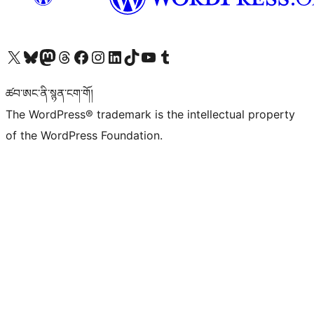
Visit our X (formerly Twitter) account
Visit our Bluesky account
Visit our Mastodon account
Visit our Threads account
Visit our Facebook page
Visit our Instagram account
Visit our LinkedIn account
Visit our TikTok account
Visit our YouTube channel
Visit our Tumblr account
ཚབ་ཨང་ནི་སྙན་ངག་གོ།
The WordPress® trademark is the intellectual property
of the WordPress Foundation.