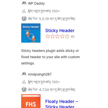
WP Daddy
སྒྲིག་འཇུག་བྱས་ཚད། 100+
ཐོན་རིམ་ 5.5.19 ནང་དུ་ཚོད་ལྟ་བྱས་ཟིན།
Sticky Header
གདེང་
(0
)
འཇོག་
ཆ་
ཚང་།
Sticky headers plugin adds sticky or
fixed header to your site with custom
settings.
mndpsingh287
སྒྲིག་འཇུག་བྱས་ཚད། 100+
ཐོན་རིམ་ 4.7.34 ནང་དུ་ཚོད་ལྟ་བྱས་ཟིན།
Floaty Header –
Sticky Header,