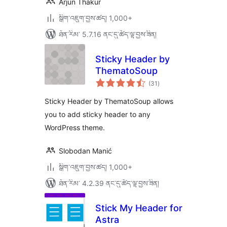
Arjun Thakur
སྒྲིག་འཇུག་བྱས་ཚད། 1,000+
ཐོན་རིམ་ 5.7.16 ནང་དུ་ཚོད་ལྟ་བྱས་ཟིན།
Sticky Header by
ThematoSoup
གདེང་
(31
)
འཇོག་
ཆ་
ཚང་།
Sticky Header by ThematoSoup allows
you to add sticky header to any
WordPress theme.
Slobodan Manić
སྒྲིག་འཇུག་བྱས་ཚད། 1,000+
ཐོན་རིམ་ 4.2.39 ནང་དུ་ཚོད་ལྟ་བྱས་ཟིན།
Stick My Header for
Astra