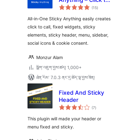
གདེང་
Call, Fixed Widget,
(15
)
འཇོག་
ཆ་
Sticky Header,
ཚང་།
All-in-One Sticky Anything easily creates
Menu & Sidebar
click to call, fixed widgets, sticky
elements, sticky header, menu, sidebar,
social icons & cookie consent.
Monzur Alam
སྒྲིག་འཇུག་བྱས་ཚད། 1,000+
ཐོན་རིམ་ 7.0.3 ནང་དུ་ཚོད་ལྟ་བྱས་ཟིན།
Fixed And Sticky
Header
གདེང་
(7
)
འཇོག་
ཆ་
ཚང་།
This plugin will made your header or
menu fixed and sticky.