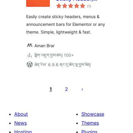
གདེང་
Floating Bar &
(1
)
འཇོག་
ཆ་
Announcement Bar
ཚང་།
Easily create sticky headers, menus &
announcement bars for Elementor or any
theme. Simple, lightweight & fast.
Aman Brar
སྒྲིག་འཇུག་བྱས་ཚད། 100+
ཐོན་རིམ་ 6.9.6 ནང་དུ་ཚོད་ལྟ་བྱས་ཟིན།
Posts
pagination
1
2
About
Showcase
News
Themes
Hosting
Plugins