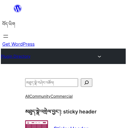
Skip
to
བོད་ཡིག
content
Get WordPress
Plugin Directory
བཤེར་
འཚོལ།
All
Community
Commercial
མཐུད་སྣེ་འགྲེལ་བྱང་།:
sticky header