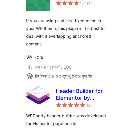
གདེང་
(4
)
འཇོག་
ཆ་
ཚང་།
If you are using a sticky, fixed menu in
your WP theme, this plugin is the best to
deal with it overlapping anchored
content.
k00ni
སྒྲིག་འཇུག་བྱས་ཚད། 200+
ཐོན་རིམ་ 4.5.33 ནང་དུ་ཚོད་ལྟ་བྱས་ཟིན།
Header Builder for
Elementor by
གདེང་
WPDaddy
(3
)
འཇོག་
ཆ་
ཚང་།
WPDaddy header builder was developed
for Elementor page builder.