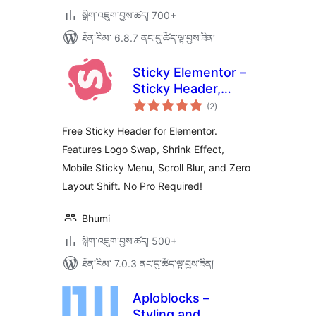
སྒྲིག་འཇུག་བྱས་ཚད། 700+
ཐོན་རིམ་ 6.8.7 ནང་དུ་ཚོད་ལྟ་བྱས་ཟིན།
Sticky Elementor –
Sticky Header,
གདེང་
Menu Color After
(2
)
འཇོག་
ཆ་
Sticky, Logo Swap
ཚང་།
Free Sticky Header for Elementor.
& Back to Top
Features Logo Swap, Shrink Effect,
Button
Mobile Sticky Menu, Scroll Blur, and Zero
Layout Shift. No Pro Required!
Bhumi
སྒྲིག་འཇུག་བྱས་ཚད། 500+
ཐོན་རིམ་ 7.0.3 ནང་དུ་ཚོད་ལྟ་བྱས་ཟིན།
Aploblocks –
Styling and