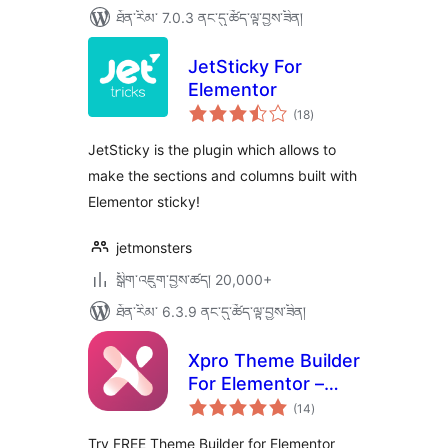
ཐོན་རིམ་ 7.0.3 ནང་དུ་ཚོད་ལྟ་བྱས་ཟིན།
JetSticky For
Elementor
གདེང་
(18
)
འཇོག་
ཆ་
ཚང་།
JetSticky is the plugin which allows to
make the sections and columns built with
Elementor sticky!
jetmonsters
སྒྲིག་འཇུག་བྱས་ཚད། 20,000+
ཐོན་རིམ་ 6.3.9 ནང་དུ་ཚོད་ལྟ་བྱས་ཟིན།
Xpro Theme Builder
For Elementor –
གདེང་
FREE
(14
)
འཇོག་
ཆ་
ཚང་།
Try FREE Theme Builder for Elementor