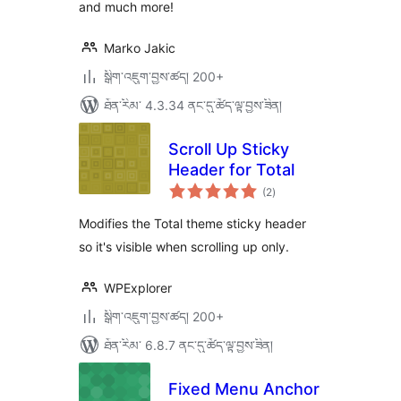
and much more!
Marko Jakic
སྒྲིག་འཇུག་བྱས་ཚད། 200+
ཐོན་རིམ་ 4.3.34 ནང་དུ་ཚོད་ལྟ་བྱས་ཟིན།
Scroll Up Sticky
Header for Total
གདེང་
(2
)
འཇོག་
ཆ་
ཚང་།
Modifies the Total theme sticky header
so it's visible when scrolling up only.
WPExplorer
སྒྲིག་འཇུག་བྱས་ཚད། 200+
ཐོན་རིམ་ 6.8.7 ནང་དུ་ཚོད་ལྟ་བྱས་ཟིན།
Fixed Menu Anchor