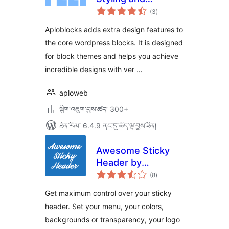
གདེང་
Patterns for the
(3
)
འཇོག་
ཆ་
block editor
ཚང་།
Aploblocks adds extra design features to
the core wordpress blocks. It is designed
for block themes and helps you achieve
incredible designs with ver …
aploweb
སྒྲིག་འཇུག་བྱས་ཚད། 300+
ཐོན་རིམ་ 6.4.9 ནང་དུ་ཚོད་ལྟ་བྱས་ཟིན།
Awesome Sticky
Header by
གདེང་
DevCanyon
(8
)
འཇོག་
ཆ་
ཚང་།
Get maximum control over your sticky
header. Set your menu, your colors,
backgrounds or transparency, your logo