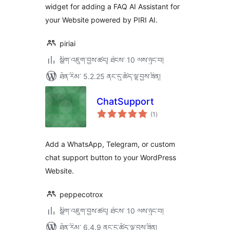
widget for adding a FAQ AI Assistant for
your Website powered by PIRI AI.
piriai
སྒྲིག་འཇུག་བྱས་ཚད། ཐེངས་ 10 ལས་ཉུང་བ།
ཐོན་རིམ་ 5.2.25 ནང་དུ་ཚོད་ལྟ་བྱས་ཟིན།
ChatSupport
གདེང་
(1
)
འཇོག་
ཆ་
ཚང་།
Add a WhatsApp, Telegram, or custom
chat support button to your WordPress
Website.
peppecotrox
སྒྲིག་འཇུག་བྱས་ཚད། ཐེངས་ 10 ལས་ཉུང་བ།
ཐོན་རིམ་ 6.4.9 ནང་དུ་ཚོད་ལྟ་བྱས་ཟིན།