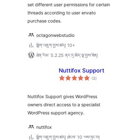
set different user permissions for certain
threads according to user envato
purchase codes.
octagonwebstudio
སྒྲིག་འཇུག་བྱས་ཚད། 10+
ཐོན་རིམ་ 5.2.25 ནང་དུ་ཚོད་ལྟ་བྱས་ཟིན།
Nuttifox Support
གདེང་
(3
)
འཇོག་
ཆ་
ཚང་།
Nuttifox Support gives WordPress
owners direct access to a specialist
WordPress support agency.
nuttifox
སྒྲིག་འཇུག་བྱས་ཚད། ཐེངས་ 10 ལས་ཉུང་བ།