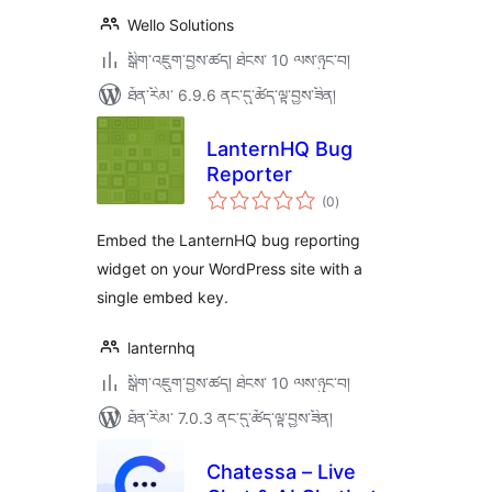
Wello Solutions
སྒྲིག་འཇུག་བྱས་ཚད། ཐེངས་ 10 ལས་ཉུང་བ།
ཐོན་རིམ་ 6.9.6 ནང་དུ་ཚོད་ལྟ་བྱས་ཟིན།
LanternHQ Bug
Reporter
གདེང་
(0
)
འཇོག་
ཆ་
ཚང་།
Embed the LanternHQ bug reporting
widget on your WordPress site with a
single embed key.
lanternhq
སྒྲིག་འཇུག་བྱས་ཚད། ཐེངས་ 10 ལས་ཉུང་བ།
ཐོན་རིམ་ 7.0.3 ནང་དུ་ཚོད་ལྟ་བྱས་ཟིན།
Chatessa – Live