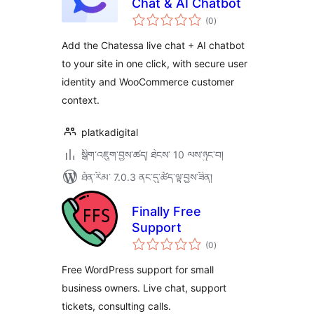
Chat & AI Chatbot
གདེང་
(0
)
འཇོག་
ཆ་
ཚང་།
Add the Chatessa live chat + AI chatbot
to your site in one click, with secure user
identity and WooCommerce customer
context.
platkadigital
སྒྲིག་འཇུག་བྱས་ཚད། ཐེངས་ 10 ལས་ཉུང་བ།
ཐོན་རིམ་ 7.0.3 ནང་དུ་ཚོད་ལྟ་བྱས་ཟིན།
Finally Free
Support
གདེང་
(0
)
འཇོག་
ཆ་
ཚང་།
Free WordPress support for small
business owners. Live chat, support
tickets, consulting calls.