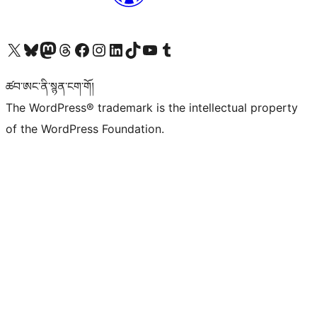
Visit our X (formerly Twitter) account
Visit our Bluesky account
Visit our Mastodon account
Visit our Threads account
Visit our Facebook page
Visit our Instagram account
Visit our LinkedIn account
Visit our TikTok account
Visit our YouTube channel
Visit our Tumblr account
ཚབ་ཨང་ནི་སྙན་ངག་གོ།
The WordPress® trademark is the intellectual property
of the WordPress Foundation.