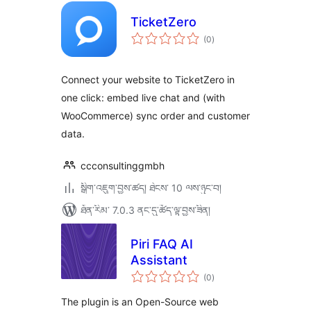
TicketZero
གདེང་
(0
)
འཇོག་
ཆ་
ཚང་།
Connect your website to TicketZero in
one click: embed live chat and (with
WooCommerce) sync order and customer
data.
ccconsultinggmbh
སྒྲིག་འཇུག་བྱས་ཚད། ཐེངས་ 10 ལས་ཉུང་བ།
ཐོན་རིམ་ 7.0.3 ནང་དུ་ཚོད་ལྟ་བྱས་ཟིན།
Piri FAQ AI
Assistant
གདེང་
(0
)
འཇོག་
ཆ་
ཚང་།
The plugin is an Open-Source web