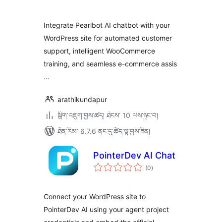
ཆ་
ཚང་།
Integrate Pearlbot AI chatbot with your
WordPress site for automated customer
support, intelligent WooCommerce
training, and seamless e-commerce assis
…
arathikundapur
སྒྲིག་འཇུག་བྱས་ཚད། ཐེངས་ 10 ལས་ཉུང་བ།
ཐོན་རིམ་ 6.7.6 ནང་དུ་ཚོད་ལྟ་བྱས་ཟིན།
PointerDev AI Chat
གདེང་
(0
)
འཇོག་
ཆ་
ཚང་།
Connect your WordPress site to
PointerDev AI using your agent project