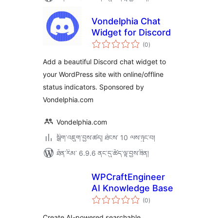
Vondelphia Chat
Widget for Discord
གདེང་
(0
)
འཇོག་
ཆ་
ཚང་།
Add a beautiful Discord chat widget to
your WordPress site with online/offline
status indicators. Sponsored by
Vondelphia.com
Vondelphia.com
སྒྲིག་འཇུག་བྱས་ཚད། ཐེངས་ 10 ལས་ཉུང་བ།
ཐོན་རིམ་ 6.9.6 ནང་དུ་ཚོད་ལྟ་བྱས་ཟིན།
WPCraftEngineer
AI Knowledge Base
གདེང་
(0
)
འཇོག་
ཆ་
ཚང་།
Create AI-powered searchable