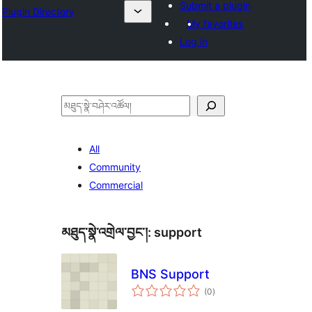
Submit a plugin
Plugin Directory
My favorites
Log in
བཤེར་
འཚོལ།
All
Community
Commercial
མཐུད་སྣེ་འགྲེལ་བྱང་།:
support
BNS Support
གདེང་
(0
)
འཇོག་
ཆ་
ཚང་།