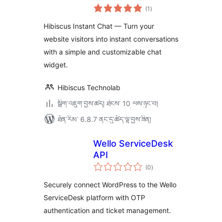
གདེང་
(1
)
འཇོག་
ཆ་
ཚང་།
Hibiscus Instant Chat — Turn your
website visitors into instant conversations
with a simple and customizable chat
widget.
Hibiscus Technolab
སྒྲིག་འཇུག་བྱས་ཚད། ཐེངས་ 10 ལས་ཉུང་བ།
ཐོན་རིམ་ 6.8.7 ནང་དུ་ཚོད་ལྟ་བྱས་ཟིན།
Wello ServiceDesk
API
གདེང་
(0
)
འཇོག་
ཆ་
ཚང་།
Securely connect WordPress to the Wello
ServiceDesk platform with OTP
authentication and ticket management.