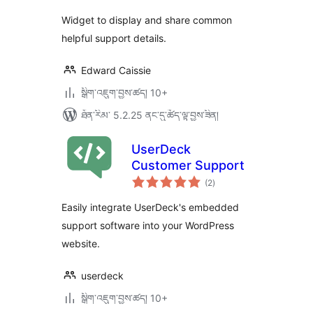
Widget to display and share common
helpful support details.
Edward Caissie
སྒྲིག་འཇུག་བྱས་ཚད། 10+
ཐོན་རིམ་ 5.2.25 ནང་དུ་ཚོད་ལྟ་བྱས་ཟིན།
UserDeck
Customer Support
གདེང་
(2
)
འཇོག་
ཆ་
ཚང་།
Easily integrate UserDeck's embedded
support software into your WordPress
website.
userdeck
སྒྲིག་འཇུག་བྱས་ཚད། 10+