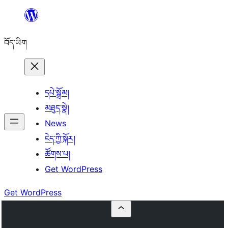
Skip
to
བོད་ཡིག
content
དཔེ་སྒྲོམ།
མཐུད་སྣེ།
News
ངེད་ཀྱི་སྐོར།
ཚོགས་པ།
Get WordPress
Get WordPress