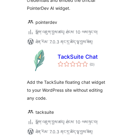
credentials and embed the official
PointerDev AI widget.
pointerdev
སྒྲིག་འཇུག་བྱས་ཚད། ཐེངས་ 10 ལས་ཉུང་བ།
ཐོན་རིམ་ 7.0.3 ནང་དུ་ཚོད་ལྟ་བྱས་ཟིན།
TackSuite Chat
གདེང་
(0
)
འཇོག་
ཆ་
ཚང་།
Add the TackSuite floating chat widget
to your WordPress site without editing
any code.
tacksuite
སྒྲིག་འཇུག་བྱས་ཚད། ཐེངས་ 10 ལས་ཉུང་བ།
ཐོན་རིམ་ 7.0.3 ནང་དུ་ཚོད་ལྟ་བྱས་ཟིན།