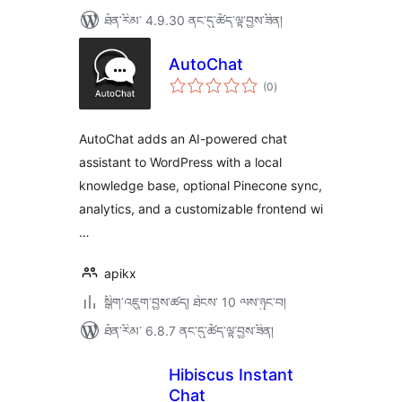
ཐོན་རིམ་ 4.9.30 ནང་དུ་ཚོད་ལྟ་བྱས་ཟིན།
AutoChat
གདེང་
(0
)
འཇོག་
ཆ་
ཚང་།
AutoChat adds an AI-powered chat
assistant to WordPress with a local
knowledge base, optional Pinecone sync,
analytics, and a customizable frontend wi
…
apikx
སྒྲིག་འཇུག་བྱས་ཚད། ཐེངས་ 10 ལས་ཉུང་བ།
ཐོན་རིམ་ 6.8.7 ནང་དུ་ཚོད་ལྟ་བྱས་ཟིན།
Hibiscus Instant
Chat