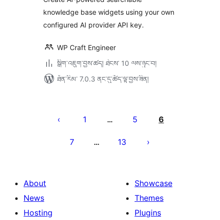
knowledge base widgets using your own
configured AI provider API key.
WP Craft Engineer
སྒྲིག་འཇུག་བྱས་ཚད། ཐེངས་ 10 ལས་ཉུང་བ།
ཐོན་རིམ་ 7.0.3 ནང་དུ་ཚོད་ལྟ་བྱས་ཟིན།
Posts
pagination
1
5
6
…
7
13
…
About
Showcase
News
Themes
Hosting
Plugins