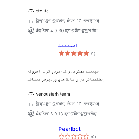
stoute
སྒྲིག་འཇུག་བྱས་ཚད། ཐེངས་ 10 ལས་ཉུང་བ།
ཐོན་རིམ་ 4.9.30 ནང་དུ་ཚོད་ལྟ་བྱས་ཟིན།
اسپینپک
གདེང་
(1
)
འཇོག་
ཆ་
ཚང་།
اسپینپک بهترین و کاربردی ترین افزونه
پشتیبانی برای سایت های وردپرسی میباشد.
venoustarh team
སྒྲིག་འཇུག་བྱས་ཚད། ཐེངས་ 10 ལས་ཉུང་བ།
ཐོན་རིམ་ 6.0.13 ནང་དུ་ཚོད་ལྟ་བྱས་ཟིན།
Pearlbot
གདེང་
(0
)
འཇོག་