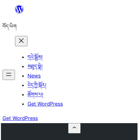
Skip
to
བོད་ཡིག
content
དཔེ་སྒྲོམ།
མཐུད་སྣེ།
News
ངེད་ཀྱི་སྐོར།
ཚོགས་པ།
Get WordPress
Get WordPress