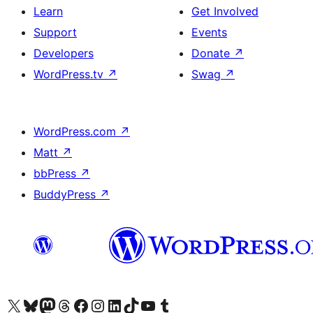
Learn
Get Involved
Support
Events
Developers
Donate
↗
WordPress.tv
↗
Swag
↗
WordPress.com
↗
Matt
↗
bbPress
↗
BuddyPress
↗
Visit our X (formerly Twitter) account
Visit our Bluesky account
Visit our Mastodon account
Visit our Threads account
Visit our Facebook page
Visit our Instagram account
Visit our LinkedIn account
Visit our TikTok account
Visit our YouTube channel
Visit our Tumblr account