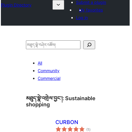
Submit a plugin
Plugin Directory
My favorites
Log in
བཤེར་
འཚོལ།
All
Community
Commercial
མཐུད་སྣེ་འགྲེལ་བྱང་།:
Sustainable
shopping
CURBON
གདེང་
(1
)
འཇོག་