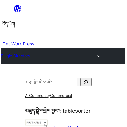
Skip
to
བོད་ཡིག
content
Get WordPress
Plugin Directory
བཤེར་
འཚོལ།
All
Community
Commercial
མཐུད་སྣེ་འགྲེལ་བྱང་།:
tablesorter