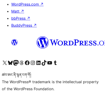
WordPress.com
↗
Matt
↗
bbPress
↗
BuddyPress
↗
Visit our X (formerly Twitter) account
Visit our Bluesky account
Visit our Mastodon account
Visit our Threads account
Visit our Facebook page
Visit our Instagram account
Visit our LinkedIn account
Visit our TikTok account
Visit our YouTube channel
Visit our Tumblr account
ཚབ་ཨང་ནི་སྙན་ངག་གོ།
The WordPress® trademark is the intellectual property
of the WordPress Foundation.