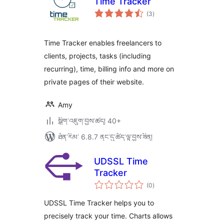
Time Tracker
གདེང་
(3
)
འཇོག་
ཆ་
ཚང་།
Time Tracker enables freelancers to
clients, projects, tasks (including
recurring), time, billing info and more on
private pages of their website.
Amy
སྒྲིག་འཇུག་བྱས་ཚད། 40+
ཐོན་རིམ་ 6.8.7 ནང་དུ་ཚོད་ལྟ་བྱས་ཟིན།
UDSSL Time
Tracker
གདེང་
(0
)
འཇོག་
ཆ་
ཚང་།
UDSSL Time Tracker helps you to
precisely track your time. Charts allows