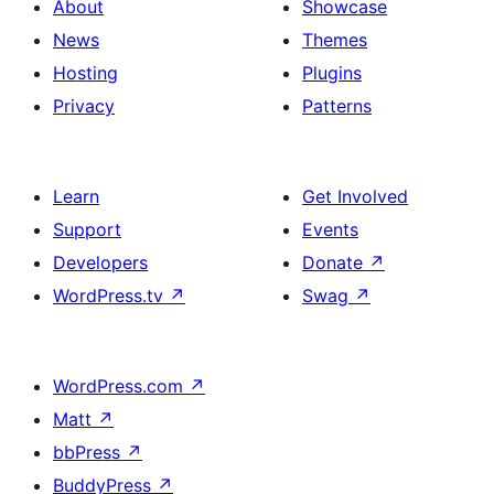
About
Showcase
News
Themes
Hosting
Plugins
Privacy
Patterns
Learn
Get Involved
Support
Events
Developers
Donate
↗
WordPress.tv
↗
Swag
↗
WordPress.com
↗
Matt
↗
bbPress
↗
BuddyPress
↗