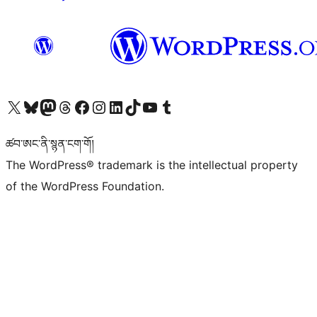
Visit our X (formerly Twitter) account
Visit our Bluesky account
Visit our Mastodon account
Visit our Threads account
Visit our Facebook page
Visit our Instagram account
Visit our LinkedIn account
Visit our TikTok account
Visit our YouTube channel
Visit our Tumblr account
ཚབ་ཨང་ནི་སྙན་ངག་གོ།
The WordPress® trademark is the intellectual property
of the WordPress Foundation.