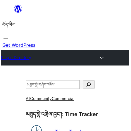
Skip
to
བོད་ཡིག
content
Get WordPress
Plugin Directory
བཤེར་
འཚོལ།
All
Community
Commercial
མཐུད་སྣེ་འགྲེལ་བྱང་།:
Time Tracker