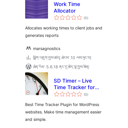
Work Time
Allocator
གདེང་
(0
)
འཇོག་
ཆ་
ཚང་།
Allocates working times to client jobs and
generates reports
marsagnostics
སྒྲིག་འཇུག་བྱས་ཚད། ཐེངས་ 10 ལས་ཉུང་བ།
ཐོན་རིམ་ 5.6.18 ནང་དུ་ཚོད་ལྟ་བྱས་ཟིན།
SD Timer – Live
Time Tracker for
གདེང་
Frontend &
(0
)
འཇོག་
ཆ་
Backend
ཚང་།
Best Time Tracker Plugin for WordPress
websites. Make time management easier
and simple.