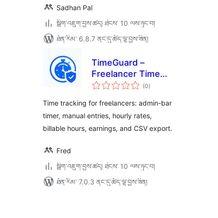
Sadhan Pal
སྒྲིག་འཇུག་བྱས་ཚད། ཐེངས་ 10 ལས་ཉུང་བ།
ཐོན་རིམ་ 6.8.7 ནང་དུ་ཚོད་ལྟ་བྱས་ཟིན།
TimeGuard –
Freelancer Time
གདེང་
Log Pro
(0
)
འཇོག་
ཆ་
ཚང་།
Time tracking for freelancers: admin-bar
timer, manual entries, hourly rates,
billable hours, earnings, and CSV export.
Fred
སྒྲིག་འཇུག་བྱས་ཚད། ཐེངས་ 10 ལས་ཉུང་བ།
ཐོན་རིམ་ 7.0.3 ནང་དུ་ཚོད་ལྟ་བྱས་ཟིན།