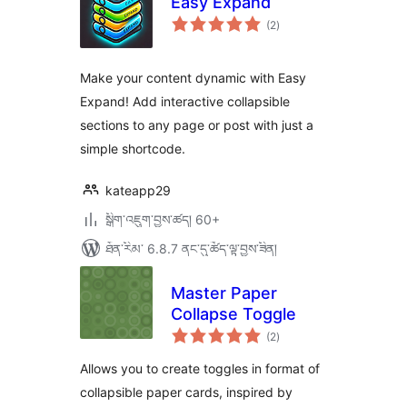
Easy Expand
གདེང་
(2
)
འཇོག་
ཆ་
ཚང་།
Make your content dynamic with Easy
Expand! Add interactive collapsible
sections to any page or post with just a
simple shortcode.
kateapp29
སྒྲིག་འཇུག་བྱས་ཚད། 60+
ཐོན་རིམ་ 6.8.7 ནང་དུ་ཚོད་ལྟ་བྱས་ཟིན།
Master Paper
Collapse Toggle
གདེང་
(2
)
འཇོག་
ཆ་
ཚང་།
Allows you to create toggles in format of
collapsible paper cards, inspired by