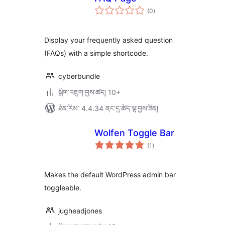
གདེང་
(0
)
འཇོག་
ཆ་
ཚང་།
Display your frequently asked question
(FAQs) with a simple shortcode.
cyberbundle
སྒྲིག་འཇུག་བྱས་ཚད། 10+
ཐོན་རིམ་ 4.4.34 ནང་དུ་ཚོད་ལྟ་བྱས་ཟིན།
Wolfen Toggle Bar
གདེང་
(1
)
འཇོག་
ཆ་
ཚང་།
Makes the default WordPress admin bar
toggleable.
jugheadjones