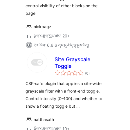
control visibility of other blocks on the
page.
nickpagz
སྒྲིག་འཇུག་བྱས་ཚད། 20+
ཐོན་རིམ་ 6.6.6 ནང་དུ་ཚོད་ལྟ་བྱས་ཟིན།
Site Grayscale
Toggle
གདེང་
(0
)
འཇོག་
ཆ་
ཚང་།
CSP-safe plugin that applies a site-wide
grayscale filter with a front-end toggle.
Control intensity (0–100) and whether to
show a floating toggle but …
natthasath
སྒྲིག་འཇུག་བྱས་ཚད། 10+