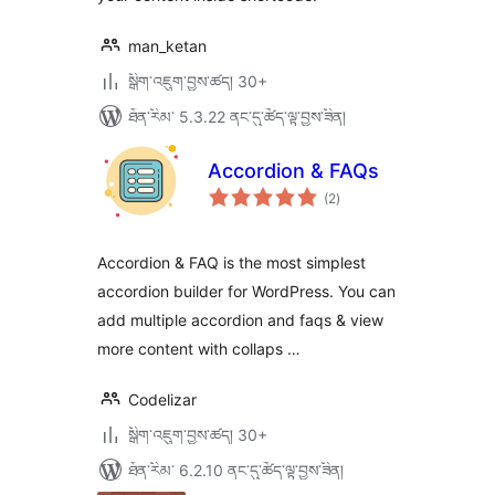
man_ketan
སྒྲིག་འཇུག་བྱས་ཚད། 30+
ཐོན་རིམ་ 5.3.22 ནང་དུ་ཚོད་ལྟ་བྱས་ཟིན།
Accordion & FAQs
གདེང་
(2
)
འཇོག་
ཆ་
ཚང་།
Accordion & FAQ is the most simplest
accordion builder for WordPress. You can
add multiple accordion and faqs & view
more content with collaps …
Codelizar
སྒྲིག་འཇུག་བྱས་ཚད། 30+
ཐོན་རིམ་ 6.2.10 ནང་དུ་ཚོད་ལྟ་བྱས་ཟིན།