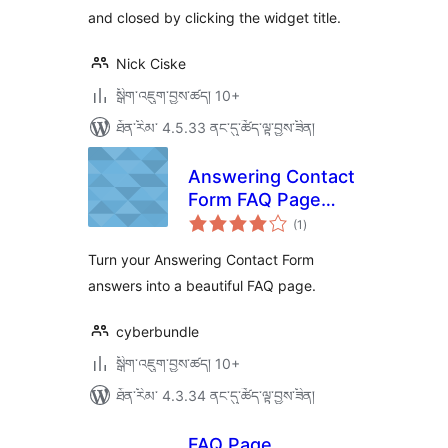
and closed by clicking the widget title.
Nick Ciske
སྒྲིག་འཇུག་བྱས་ཚད། 10+
ཐོན་རིམ་ 4.5.33 ནང་དུ་ཚོད་ལྟ་བྱས་ཟིན།
Answering Contact
Form FAQ Page
གདེང་
Add-on
(1
)
འཇོག་
ཆ་
ཚང་།
Turn your Answering Contact Form
answers into a beautiful FAQ page.
cyberbundle
སྒྲིག་འཇུག་བྱས་ཚད། 10+
ཐོན་རིམ་ 4.3.34 ནང་དུ་ཚོད་ལྟ་བྱས་ཟིན།
FAQ Page