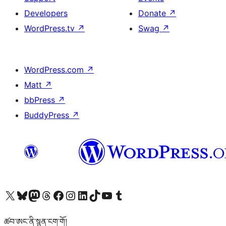
Developers
Donate
↗
WordPress.tv
↗
Swag
↗
WordPress.com
↗
Matt
↗
bbPress
↗
BuddyPress
↗
Visit our X (formerly Twitter) account
Visit our Bluesky account
Visit our Mastodon account
Visit our Threads account
Visit our Facebook page
Visit our Instagram account
Visit our LinkedIn account
Visit our TikTok account
Visit our YouTube channel
Visit our Tumblr account
ཚབ་ཨང་ནི་སྙན་ངག་གོ།