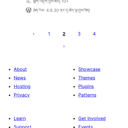
སྒྲིག་འཇུག་བྱས་ཚད། 10+
ཐོན་རིམ་ 4.6.30 ནང་དུ་ཚོད་ལྟ་བྱས་ཟིན།
Posts
pagination
1
2
3
4
About
Showcase
News
Themes
Hosting
Plugins
Privacy
Patterns
Learn
Get Involved
Support
Events