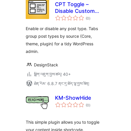
CPT Toggle –
Disable Custom
གདེང་
Post Types
(0
)
འཇོག་
ཆ་
ཚང་།
Enable or disable any post type. Tabs
group post types by source (Core,
theme, plugin) for a tidy WordPress
admin.
DesignStack
སྒྲིག་འཇུག་བྱས་ཚད། 40+
ཐོན་རིམ་ 6.8.7 ནང་དུ་ཚོད་ལྟ་བྱས་ཟིན།
KM-ShowHide
གདེང་
(0
)
འཇོག་
ཆ་
ཚང་།
This simple plugin allows you to toggle
your content inside shortcode.