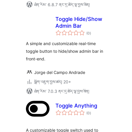
ཐོན་རིམ་ 6.8.7 ནང་དུ་ཚོད་ལྟ་བྱས་ཟིན།
Toggle Hide/Show
Admin Bar
གདེང་
(0
)
འཇོག་
ཆ་
ཚང་།
A simple and customizable real-time
toggle button to hide/show admin bar in
front-end.
Jorge del Campo Andrade
སྒྲིག་འཇུག་བྱས་ཚད། 20+
ཐོན་རིམ་ 7.0.3 ནང་དུ་ཚོད་ལྟ་བྱས་ཟིན།
Toggle Anything
གདེང་
(0
)
འཇོག་
ཆ་
ཚང་།
A customizable toggle switch used to