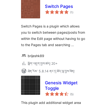
Switch Pages
གདེང་
(1
)
འཇོག་
ཆ་
ཚང་།
Switch Pages is a plugin which allows
you to switch between pages/posts from
within the Edit page without having to go
to the Pages tab and searching …
brijeshk89
སྒྲིག་འཇུག་བྱས་ཚད། 20+
ཐོན་རིམ་ 5.8.14 ནང་དུ་ཚོད་ལྟ་བྱས་ཟིན།
Genesis Widget
Toggle
གདེང་
(5
)
འཇོག་
ཆ་
ཚང་།
This plugin add additional widget area