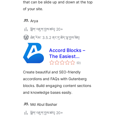
that can be slide up and down at the top
of your site.
Arya
སྒྲིག་འཇུག་བྱས་ཚད། 20+
ཐོན་རིམ་ 3.5.2 ནང་དུ་ཚོད་ལྟ་བྱས་ཟིན།
Accord Blocks –
The Easiest
གདེང་
Accordion & FAQ
(0
)
འཇོག་
ཆ་
Blocks
ཚང་།
Create beautiful and SEO-friendly
accordions and FAQs with Gutenberg
blocks. Build engaging content sections
and knowledge bases easily.
Md Abul Bashar
སྒྲིག་འཇུག་བྱས་ཚད། 20+