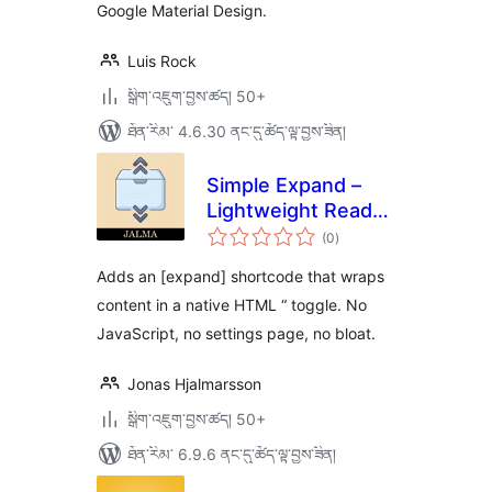
Google Material Design.
Luis Rock
སྒྲིག་འཇུག་བྱས་ཚད། 50+
ཐོན་རིམ་ 4.6.30 ནང་དུ་ཚོད་ལྟ་བྱས་ཟིན།
Simple Expand –
Lightweight Read
གདེང་
more toggle
(0
)
འཇོག་
ཆ་
ཚང་།
Adds an [expand] shortcode that wraps
content in a native HTML “ toggle. No
JavaScript, no settings page, no bloat.
Jonas Hjalmarsson
སྒྲིག་འཇུག་བྱས་ཚད། 50+
ཐོན་རིམ་ 6.9.6 ནང་དུ་ཚོད་ལྟ་བྱས་ཟིན།