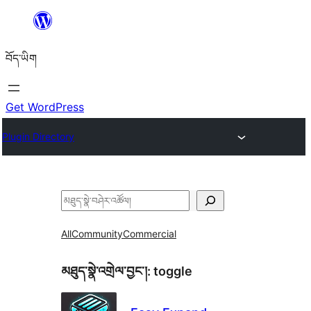
Skip
to
བོད་ཡིག
content
Get WordPress
Plugin Directory
བཤེར་
འཚོལ།
All
Community
Commercial
མཐུད་སྣེ་འགྲེལ་བྱང་།:
toggle