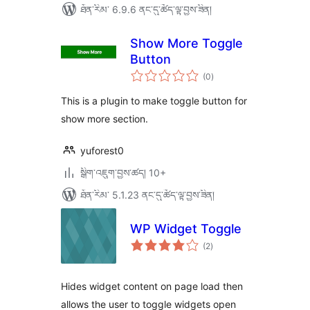
ཐོན་རིམ་ 6.9.6 ནང་དུ་ཚོད་ལྟ་བྱས་ཟིན།
Show More Toggle
Button
གདེང་
(0
)
འཇོག་
ཆ་
ཚང་།
This is a plugin to make toggle button for
show more section.
yuforest0
སྒྲིག་འཇུག་བྱས་ཚད། 10+
ཐོན་རིམ་ 5.1.23 ནང་དུ་ཚོད་ལྟ་བྱས་ཟིན།
WP Widget Toggle
གདེང་
(2
)
འཇོག་
ཆ་
ཚང་།
Hides widget content on page load then
allows the user to toggle widgets open