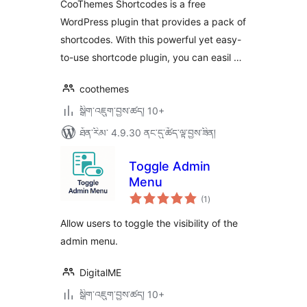
CooThemes Shortcodes is a free
WordPress plugin that provides a pack of
shortcodes. With this powerful yet easy-
to-use shortcode plugin, you can easil …
coothemes
སྒྲིག་འཇུག་བྱས་ཚད། 10+
ཐོན་རིམ་ 4.9.30 ནང་དུ་ཚོད་ལྟ་བྱས་ཟིན།
Toggle Admin
Menu
གདེང་
(1
)
འཇོག་
ཆ་
ཚང་།
Allow users to toggle the visibility of the
admin menu.
DigitalME
སྒྲིག་འཇུག་བྱས་ཚད། 10+