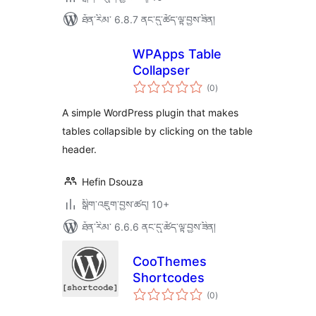
ཐོན་རིམ་ 6.8.7 ནང་དུ་ཚོད་ལྟ་བྱས་ཟིན།
WPApps Table
Collapser
གདེང་
(0
)
འཇོག་
ཆ་
ཚང་།
A simple WordPress plugin that makes
tables collapsible by clicking on the table
header.
Hefin Dsouza
སྒྲིག་འཇུག་བྱས་ཚད། 10+
ཐོན་རིམ་ 6.6.6 ནང་དུ་ཚོད་ལྟ་བྱས་ཟིན།
CooThemes
Shortcodes
གདེང་
(0
)
འཇོག་
ཆ་
ཚང་།