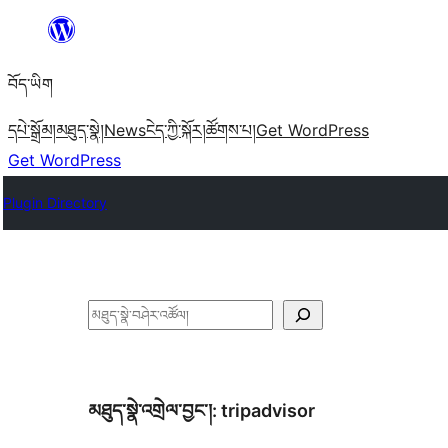
Skip
to
བོད་ཡིག
content
དཔེ་སྒྲོམ།
མཐུད་སྣེ།
News
ངེད་ཀྱི་སྐོར།
ཚོགས་པ།
Get WordPress
Get WordPress
Plugin Directory
བཤེར་
འཚོལ།
མཐུད་སྣེ་འགྲེལ་བྱང་།:
tripadvisor