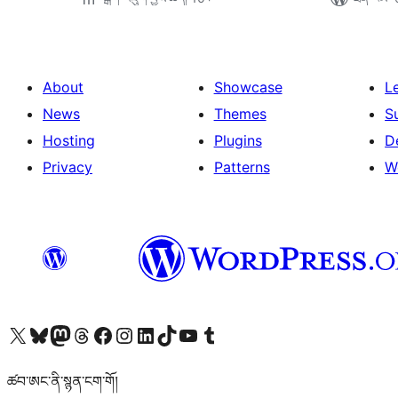
About
Showcase
L
News
Themes
S
Hosting
Plugins
D
Privacy
Patterns
W
Visit our X (formerly Twitter) account
Visit our Bluesky account
Visit our Mastodon account
Visit our Threads account
Visit our Facebook page
Visit our Instagram account
Visit our LinkedIn account
Visit our TikTok account
Visit our YouTube channel
Visit our Tumblr account
ཚབ་ཨང་ནི་སྙན་ངག་གོ།