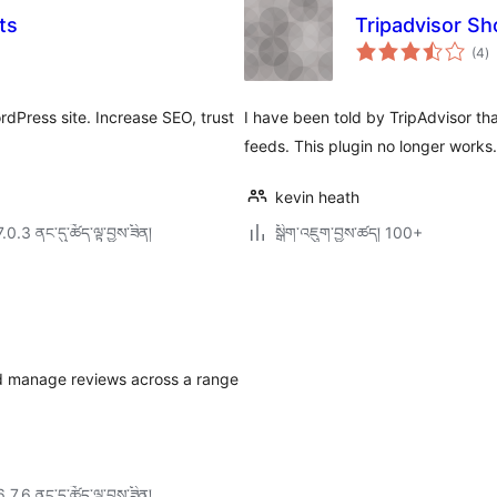
ts
Tripadvisor S
གད
(4
)
འཇ
ཆ་
ཚང
rdPress site. Increase SEO, trust
I have been told by TripAdvisor tha
feeds. This plugin no longer works.
kevin heath
7.0.3 ནང་དུ་ཚོད་ལྟ་བྱས་ཟིན།
སྒྲིག་འཇུག་བྱས་ཚད། 100+
nd manage reviews across a range
6.7.6 ནང་དུ་ཚོད་ལྟ་བྱས་ཟིན།