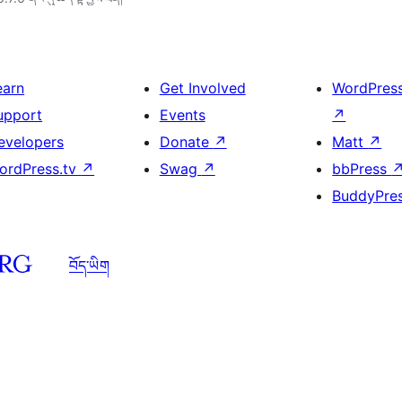
earn
Get Involved
WordPres
upport
Events
↗
evelopers
Donate
↗
Matt
↗
ordPress.tv
↗
Swag
↗
bbPress
BuddyPre
བོད་ཡིག