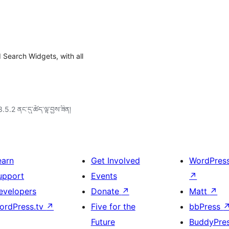
d Search Widgets, with all
3.5.2 ནང་དུ་ཚོད་ལྟ་བྱས་ཟིན།
earn
Get Involved
WordPres
upport
Events
↗
evelopers
Donate
↗
Matt
↗
ordPress.tv
↗
Five for the
bbPress
Future
BuddyPre