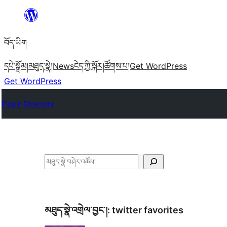
Skip
to
བོད་ཡིག
content
དཔེ་སྒྲོམ།
མཐུད་སྣེ།
News
ངེད་ཀྱི་སྐོར།
ཚོགས་པ།
Get WordPress
Get WordPress
Plugin Directory
བཤེར་
འཚོལ།
མཐུད་སྣེ་འགྲེལ་བྱང་།:
twitter favorites