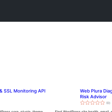
 SSL Monitoring API
Web Plura Diag
Risk Advisor
གད
(0
)
འཇ
ཆ་
ཚང
dPress core, plugin, theme
Find WordPress site health, email,