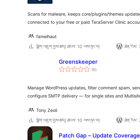
ཆ་
ཚང་།
Scans for malware, keeps core/plugins/themes update
connected to your free or paid TeraServer Clinic accou
famelhaut
སྒྲིག་འཇུག་བྱས་ཚད། ཐེངས་ 10 ལས་ཉུང་བ།
ཐོན་རིམ་ 
Greenskeeper
གདེང་
(0
)
འཇོག་
ཆ་
ཚང་།
Manage WordPress updates, filter comment spam, send
configure SMTP delivery — for single sites and Multisit
Tony Zeoli
སྒྲིག་འཇུག་བྱས་ཚད། ཐེངས་ 10 ལས་ཉུང་བ།
ཐོན་རིམ་ 
Patch Gap – Update Coverage