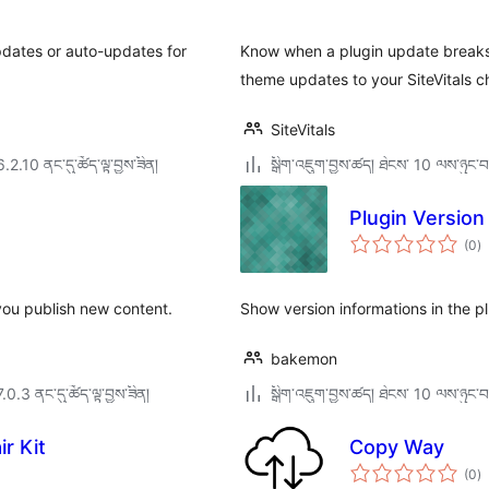
ཆ་
ཚང
pdates or auto-updates for
Know when a plugin update breaks
theme updates to your SiteVitals c
SiteVitals
6.2.10 ནང་དུ་ཚོད་ལྟ་བྱས་ཟིན།
སྒྲིག་འཇུག་བྱས་ཚད། ཐེངས་ 10 ལས་ཉུང་བ
Plugin Versio
གད
(0
)
འཇ
ཆ་
ཚང
you publish new content.
Show version informations in the p
bakemon
7.0.3 ནང་དུ་ཚོད་ལྟ་བྱས་ཟིན།
སྒྲིག་འཇུག་བྱས་ཚད། ཐེངས་ 10 ལས་ཉུང་བ
r Kit
Copy Way
གད
(0
)
འཇ