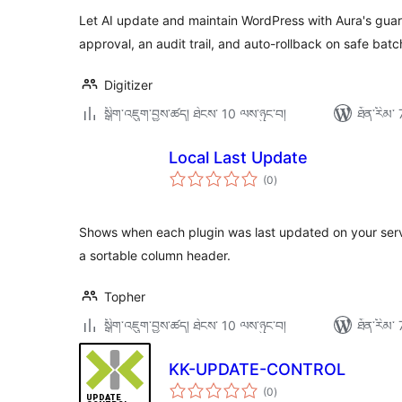
Let AI update and maintain WordPress with Aura's guard
approval, an audit trail, and auto-rollback on safe bat
Digitizer
སྒྲིག་འཇུག་བྱས་ཚད། ཐེངས་ 10 ལས་ཉུང་བ།
ཐོན་རིམ་ 
Local Last Update
གདེང་
(0
)
འཇོག་
ཆ་
ཚང་།
Shows when each plugin was last updated on your server,
a sortable column header.
Topher
སྒྲིག་འཇུག་བྱས་ཚད། ཐེངས་ 10 ལས་ཉུང་བ།
ཐོན་རིམ་ 
KK-UPDATE-CONTROL
གདེང་
(0
)
འཇོག་