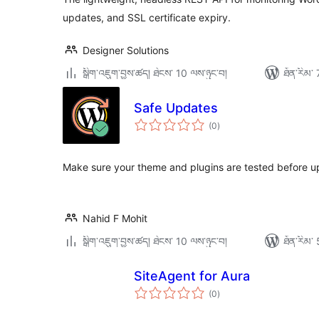
updates, and SSL certificate expiry.
Designer Solutions
སྒྲིག་འཇུག་བྱས་ཚད། ཐེངས་ 10 ལས་ཉུང་བ།
ཐོན་རིམ་ 
Safe Updates
གདེང་
(0
)
འཇོག་
ཆ་
ཚང་།
Make sure your theme and plugins are tested before 
Nahid F Mohit
སྒྲིག་འཇུག་བྱས་ཚད། ཐེངས་ 10 ལས་ཉུང་བ།
ཐོན་རིམ་ 
SiteAgent for Aura
གདེང་
(0
)
འཇོག་
ཆ་
ཚང་།