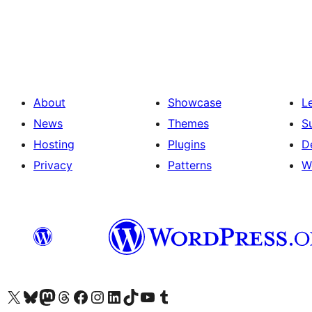
Posts
pagination
About
Showcase
L
News
Themes
S
Hosting
Plugins
D
Privacy
Patterns
W
Visit our X (formerly Twitter) account
Visit our Bluesky account
Visit our Mastodon account
Visit our Threads account
Visit our Facebook page
Visit our Instagram account
Visit our LinkedIn account
Visit our TikTok account
Visit our YouTube channel
Visit our Tumblr account