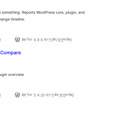
་།
 something. Reports WordPress core, plugin, and
hange timeline.
།
ཐོན་རིམ་ 6.9.6 ནང་དུ་ཚོད་ལྟ་བྱས་ཟིན།
n Compare
ེང་
ོག་
་།
lugin overview.
།
ཐོན་རིམ་ 5.4.20 ནང་དུ་ཚོད་ལྟ་བྱས་ཟིན།
ེང་
ོག་