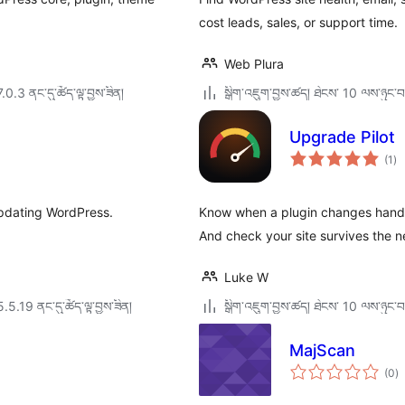
cost leads, sales, or support time.
Web Plura
7.0.3 ནང་དུ་ཚོད་ལྟ་བྱས་ཟིན།
སྒྲིག་འཇུག་བྱས་ཚད། ཐེངས་ 10 ལས་ཉུང་བ
Upgrade Pilot
གད
(1
)
འཇ
ཆ་
ཚང
updating WordPress.
Know when a plugin changes hands,
And check your site survives the
Luke W
5.5.19 ནང་དུ་ཚོད་ལྟ་བྱས་ཟིན།
སྒྲིག་འཇུག་བྱས་ཚད། ཐེངས་ 10 ལས་ཉུང་བ
MajScan
གད
(0
)
འཇ
ཆ་
ཚང