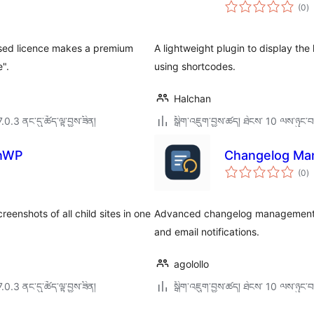
གད
(0
)
འཇ
ཆ་
ཚང
psed licence makes a premium
A lightweight plugin to display th
e".
using shortcodes.
Halchan
7.0.3 ནང་དུ་ཚོད་ལྟ་བྱས་ཟིན།
སྒྲིག་འཇུག་བྱས་ཚད། ཐེངས་ 10 ལས་ཉུང་བ
inWP
Changelog Ma
གད
(0
)
འཇ
ཆ་
ཚང
eenshots of all child sites in one
Advanced changelog management s
and email notifications.
agolollo
7.0.3 ནང་དུ་ཚོད་ལྟ་བྱས་ཟིན།
སྒྲིག་འཇུག་བྱས་ཚད། ཐེངས་ 10 ལས་ཉུང་བ