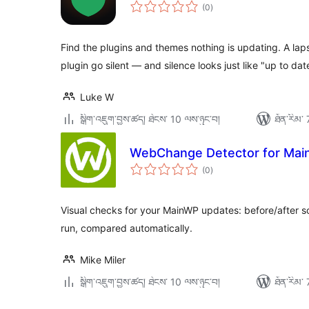
གདེང་
(0
)
འཇོག་
ཆ་
ཚང་།
Find the plugins and themes nothing is updating. A la
plugin go silent — and silence looks just like "up to dat
Luke W
སྒྲིག་འཇུག་བྱས་ཚད། ཐེངས་ 10 ལས་ཉུང་བ།
ཐོན་རིམ་ 
WebChange Detector for Ma
གདེང་
(0
)
འཇོག་
ཆ་
ཚང་།
Visual checks for your MainWP updates: before/after scr
run, compared automatically.
Mike Miler
སྒྲིག་འཇུག་བྱས་ཚད། ཐེངས་ 10 ལས་ཉུང་བ།
ཐོན་རིམ་ 