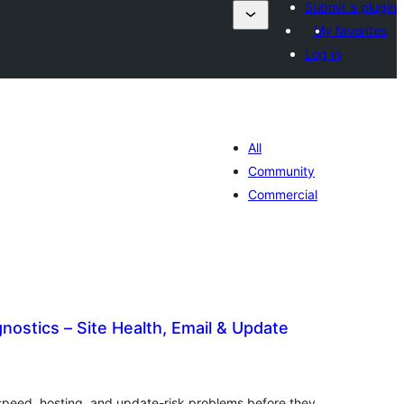
Submit a plugin
My favorites
Log in
All
Community
Commercial
nostics – Site Health, Email & Update
ེང་
ོག་
་།
 speed, hosting, and update-risk problems before they