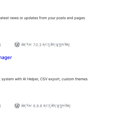
ེང་
ོག་
་།
e latest news or updates from your posts and pages
།
ཐོན་རིམ་ 7.0.3 ནང་དུ་ཚོད་ལྟ་བྱས་ཟིན།
nager
ེང་
ོག་
་།
ystem with AI Helper, CSV export, custom themes
།
ཐོན་རིམ་ 6.9.6 ནང་དུ་ཚོད་ལྟ་བྱས་ཟིན།