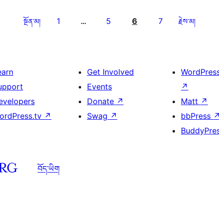
1
5
6
7
སྔོན་མ།
…
རྗེས་མ།
earn
Get Involved
WordPres
upport
Events
↗
evelopers
Donate
↗
Matt
↗
ordPress.tv
↗
Swag
↗
bbPress
BuddyPre
བོད་ཡིག