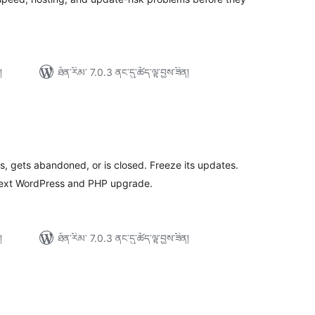
།
ཐོན་རིམ་ 7.0.3 ནང་དུ་ཚོད་ལྟ་བྱས་ཟིན།
ེང་
ོག་
་།
 gets abandoned, or is closed. Freeze its updates.
 next WordPress and PHP upgrade.
།
ཐོན་རིམ་ 7.0.3 ནང་དུ་ཚོད་ལྟ་བྱས་ཟིན།
ེང་
ོག་
་།