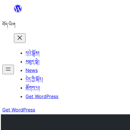
Skip
to
བོད་ཡིག
content
དཔེ་སྒྲོམ།
མཐུད་སྣེ།
News
ངེད་ཀྱི་སྐོར།
ཚོགས་པ།
Get WordPress
Get WordPress