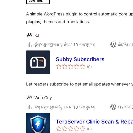
ཆ་
ཚང་།
A simple WordPress plugin to control automatic core u
plugins, themes and translations.
Kai
སྒྲིག་འཇུག་བྱས་ཚད། ཐེངས་ 10 ལས་ཉུང་བ།
ཐོན་རིམ་ 
Subby Subscribers
གདེང་
(0
)
འཇོག་
ཆ་
ཚང་།
Let readers subscribe to get email updates whenever 
Web Guy
སྒྲིག་འཇུག་བྱས་ཚད། ཐེངས་ 10 ལས་ཉུང་བ།
ཐོན་རིམ་ 
TeraServer Clinic Scan & Repai
གདེང་
(0
)
འཇོག་