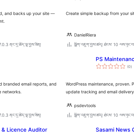
ཆ་
ཚང
d, and backs up your site —
Create simple backup from your sit
nt.
DanielRiera
7.0.3 ནང་དུ་ཚོད་ལྟ་བྱས་ཟིན།
སྒྲིག་འཇུག་བྱས་ཚད། ཐེངས་ 10 ལས་ཉུང་བ
PS Maintenanc
གད
(0
)
འཇ
ཆ་
ཚང
 branded email reports, and
WordPress maintenance, proven. Pr
e networks.
update tracking and email delivery
psdevtools
7.0.3 ནང་དུ་ཚོད་ལྟ་བྱས་ཟིན།
སྒྲིག་འཇུག་བྱས་ཚད། ཐེངས་ 10 ལས་ཉུང་བ
 & Licence Auditor
Sasami News 