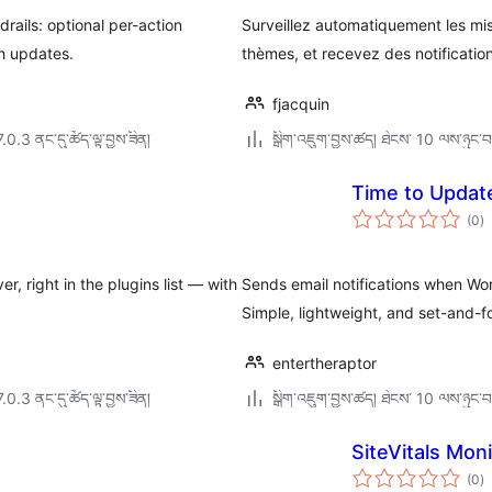
rails: optional per-action
Surveillez automatiquement les mis
ch updates.
thèmes, et recevez des notification
fjacquin
7.0.3 ནང་དུ་ཚོད་ལྟ་བྱས་ཟིན།
སྒྲིག་འཇུག་བྱས་ཚད། ཐེངས་ 10 ལས་ཉུང་བ
Time to Updat
གད
(0
)
འཇ
ཆ་
ཚང
 right in the plugins list — with
Sends email notifications when Wor
Simple, lightweight, and set-and-f
entertheraptor
7.0.3 ནང་དུ་ཚོད་ལྟ་བྱས་ཟིན།
སྒྲིག་འཇུག་བྱས་ཚད། ཐེངས་ 10 ལས་ཉུང་བ
SiteVitals Moni
གད
(0
)
འཇ