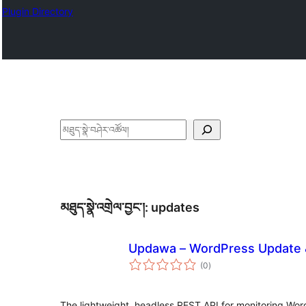
Plugin Directory
བཤེར་
འཚོལ།
མཐུད་སྣེ་འགྲེལ་བྱང་།:
updates
Updawa – WordPress Update &
གདེང་
(0
)
འཇོག་
ཆ་
ཚང་།
The lightweight, headless REST API for monitoring Wor