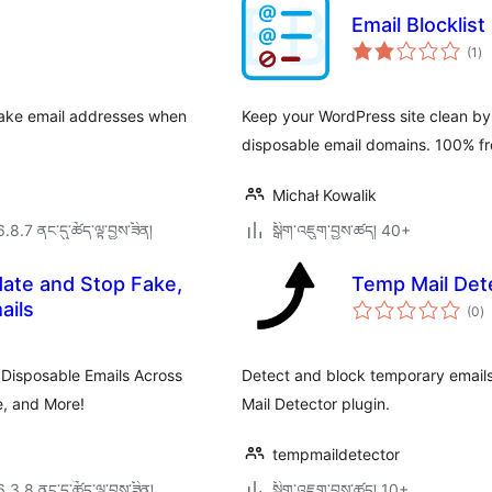
Email Blocklist
གད
(1
)
འཇ
ཆ་
ཚང
 fake email addresses when
Keep your WordPress site clean b
disposable email domains. 100% fr
Michał Kowalik
6.8.7 ནང་དུ་ཚོད་ལྟ་བྱས་ཟིན།
སྒྲིག་འཇུག་བྱས་ཚད། 40+
idate and Stop Fake,
Temp Mail Det
གད
ails
(0
)
འཇ
ཆ་
ཚང
Disposable Emails Across
Detect and block temporary emails
e, and More!
Mail Detector plugin.
tempmaildetector
6.3.8 ནང་དུ་ཚོད་ལྟ་བྱས་ཟིན།
སྒྲིག་འཇུག་བྱས་ཚད། 10+