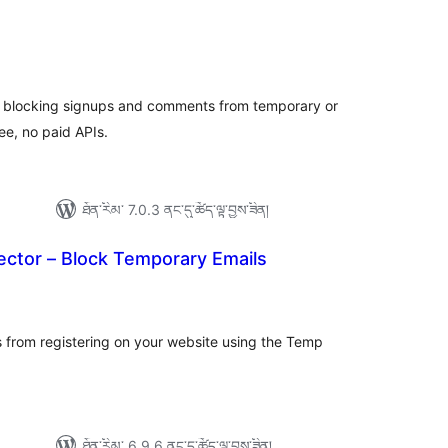
ེང་
ོག་
་།
y blocking signups and comments from temporary or
ee, no paid APIs.
ཐོན་རིམ་ 7.0.3 ནང་དུ་ཚོད་ལྟ་བྱས་ཟིན།
ector – Block Temporary Emails
ེང་
ོག་
་།
 from registering on your website using the Temp
ཐོན་རིམ་ 6.9.6 ནང་དུ་ཚོད་ལྟ་བྱས་ཟིན།