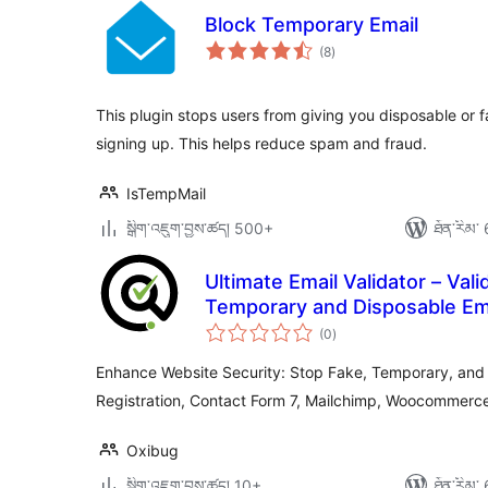
Block Temporary Email
གདེང་
(8
)
འཇོག་
ཆ་
ཚང་།
This plugin stops users from giving you disposable or
signing up. This helps reduce spam and fraud.
IsTempMail
སྒྲིག་འཇུག་བྱས་ཚད། 500+
ཐོན་རིམ་ 
Ultimate Email Validator – Val
Temporary and Disposable Em
གདེང་
(0
)
འཇོག་
ཆ་
ཚང་།
Enhance Website Security: Stop Fake, Temporary, and 
Registration, Contact Form 7, Mailchimp, Woocommerc
Oxibug
སྒྲིག་འཇུག་བྱས་ཚད། 10+
ཐོན་རིམ་ 