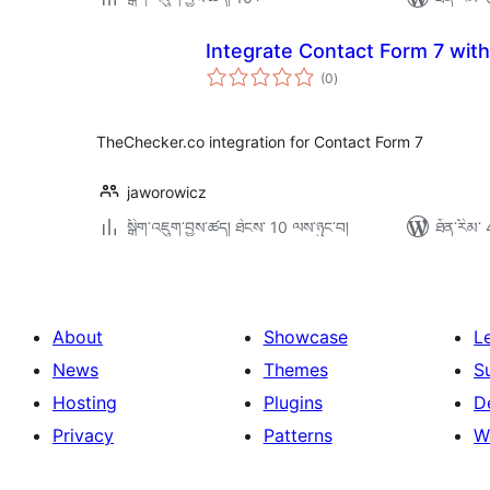
Integrate Contact Form 7 wit
གདེང་
(0
)
འཇོག་
ཆ་
ཚང་།
TheChecker.co integration for Contact Form 7
jaworowicz
སྒྲིག་འཇུག་བྱས་ཚད། ཐེངས་ 10 ལས་ཉུང་བ།
ཐོན་རིམ་ 
About
Showcase
L
News
Themes
S
Hosting
Plugins
D
Privacy
Patterns
W