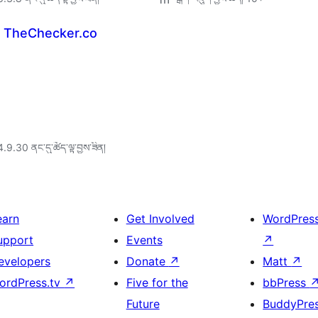
h TheChecker.co
4.9.30 ནང་དུ་ཚོད་ལྟ་བྱས་ཟིན།
earn
Get Involved
WordPres
upport
Events
↗
evelopers
Donate
↗
Matt
↗
ordPress.tv
↗
Five for the
bbPress
Future
BuddyPre