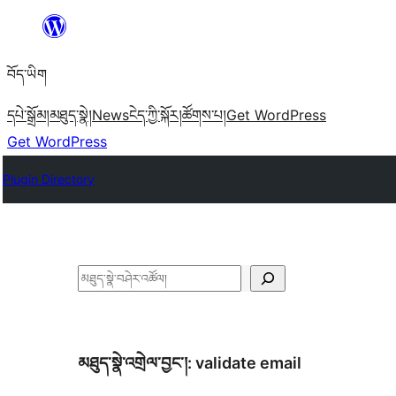
Skip
to
བོད་ཡིག
content
དཔེ་སྒྲོམ།
མཐུད་སྣེ།
News
ངེད་ཀྱི་སྐོར།
ཚོགས་པ།
Get WordPress
Get WordPress
Plugin Directory
བཤེར་
འཚོལ།
མཐུད་སྣེ་འགྲེལ་བྱང་།:
validate email