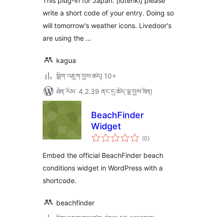
This plug-in for Japan. [ldtenki] please
write a short code of your entry. Doing so
will tomorrow's weather icons. Livedoor's
are using the …
kagua
སྒྲིག་འཇུག་བྱས་ཚད། 10+
ཐོན་རིམ་ 4.2.39 ནང་དུ་ཚོད་ལྟ་བྱས་ཟིན།
BeachFinder
Widget
གདེང་
(0
)
འཇོག་
ཆ་
ཚང་།
Embed the official BeachFinder beach
conditions widget in WordPress with a
shortcode.
beachfinder