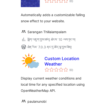
(0
)
འཇོག་
ཆ་
ཚང་།
Automatically adds a customizable falling
snow effect to your website.
Sarangan Thillaiampalam
སྒྲིག་འཇུག་བྱས་ཚད། ཐེངས་ 10 ལས་ཉུང་བ།
ཐོན་རིམ་ 7.0.3 ནང་དུ་ཚོད་ལྟ་བྱས་ཟིན།
Custom Location
Weather
གདེང་
(0
)
འཇོག་
ཆ་
ཚང་།
Display current weather conditions and
local time for any specified location using
OpenWeatherMap API.
paulanunobi