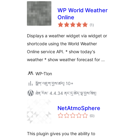
WP World Weather
Online
གདེང་
(1
)
འཇོག་
ཆ་
ཚང་།
Displays a weather widget via widget or
shortcode using the World Weather
Online service API. * show today's
weather * show weather forecast for …
WP-Tlon
སྒྲིག་འཇུག་བྱས་ཚད། 10+
ཐོན་རིམ་ 4.4.34 ནང་དུ་ཚོད་ལྟ་བྱས་ཟིན།
NetAtmoSphere
གདེང་
(0
)
འཇོག་
ཆ་
ཚང་།
This plugin gives you the ability to