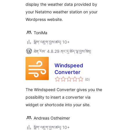
display the weather data provided by
your Netatmo weather station on your
Wordpress website.
ToniMa
སྒྲིག་འཇུག་བྱས་ཚད། 10+
ཐོན་རིམ་ 4.8.29 ནང་དུ་ཚོད་ལྟ་བྱས་ཟིན།
Windspeed
Converter
གདེང་
(0
)
འཇོག་
ཆ་
ཚང་།
The Windspeed Converter gives you the
possibility to insert a converter via
widget or shortcode into your site.
Andreas Ostheimer
སྒྲིག་འཇུག་བྱས་ཚད། 10+