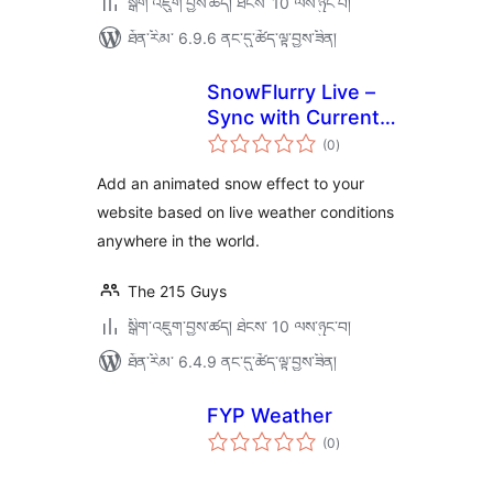
སྒྲིག་འཇུག་བྱས་ཚད། ཐེངས་ 10 ལས་ཉུང་བ།
ཐོན་རིམ་ 6.9.6 ནང་དུ་ཚོད་ལྟ་བྱས་ཟིན།
SnowFlurry Live –
Sync with Current
གདེང་
Snowfall
(0
)
འཇོག་
ཆ་
ཚང་།
Add an animated snow effect to your
website based on live weather conditions
anywhere in the world.
The 215 Guys
སྒྲིག་འཇུག་བྱས་ཚད། ཐེངས་ 10 ལས་ཉུང་བ།
ཐོན་རིམ་ 6.4.9 ནང་དུ་ཚོད་ལྟ་བྱས་ཟིན།
FYP Weather
གདེང་
(0
)
འཇོག་
ཆ་
ཚང་།