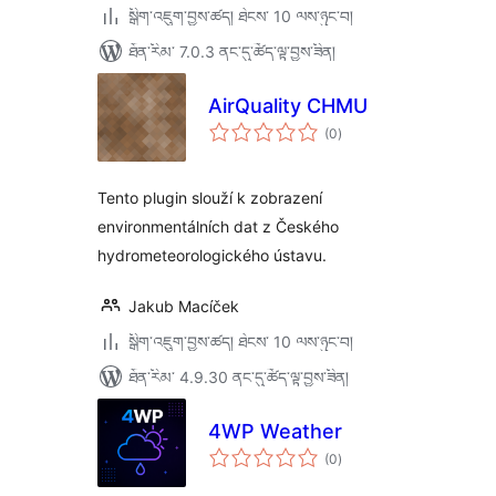
སྒྲིག་འཇུག་བྱས་ཚད། ཐེངས་ 10 ལས་ཉུང་བ།
ཐོན་རིམ་ 7.0.3 ནང་དུ་ཚོད་ལྟ་བྱས་ཟིན།
AirQuality CHMU
གདེང་
(0
)
འཇོག་
ཆ་
ཚང་།
Tento plugin slouží k zobrazení
environmentálních dat z Českého
hydrometeorologického ústavu.
Jakub Macíček
སྒྲིག་འཇུག་བྱས་ཚད། ཐེངས་ 10 ལས་ཉུང་བ།
ཐོན་རིམ་ 4.9.30 ནང་དུ་ཚོད་ལྟ་བྱས་ཟིན།
4WP Weather
གདེང་
(0
)
འཇོག་
ཆ་
ཚང་།