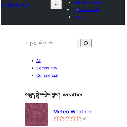
Submit a plugin
Plugin Directory
My favorites
Log in
བཤེར་
འཚོལ།
All
Community
Commercial
མཐུད་སྣེ་འགྲེལ་བྱང་།:
weather
Meteo Weather
གདེང་
(0
)
འཇོག་
ཆ་
ཚང་།