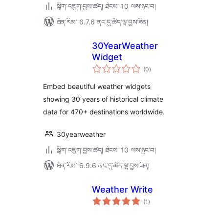
སྒྲིག་འཇུག་བྱས་ཚད། ཐེངས་ 10 ལས་ཉུང་བ།
ཐོན་རིམ་ 6.7.6 ནང་དུ་ཚོད་ལྟ་བྱས་ཟིན།
30YearWeather
Widget
གདེང་
(0
)
འཇོག་
ཆ་
ཚང་།
Embed beautiful weather widgets
showing 30 years of historical climate
data for 470+ destinations worldwide.
30yearweather
སྒྲིག་འཇུག་བྱས་ཚད། ཐེངས་ 10 ལས་ཉུང་བ།
ཐོན་རིམ་ 6.9.6 ནང་དུ་ཚོད་ལྟ་བྱས་ཟིན།
Weather Write
གདེང་
(1
)
འཇོག་
ཆ་
ཚང་།