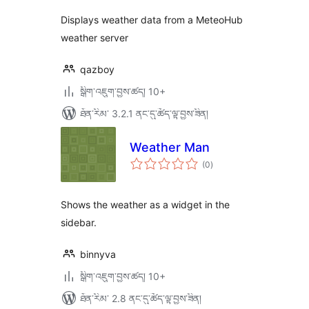
Displays weather data from a MeteoHub
weather server
qazboy
སྒྲིག་འཇུག་བྱས་ཚད། 10+
ཐོན་རིམ་ 3.2.1 ནང་དུ་ཚོད་ལྟ་བྱས་ཟིན།
Weather Man
གདེང་
(0
)
འཇོག་
ཆ་
ཚང་།
Shows the weather as a widget in the
sidebar.
binnyva
སྒྲིག་འཇུག་བྱས་ཚད། 10+
ཐོན་རིམ་ 2.8 ནང་དུ་ཚོད་ལྟ་བྱས་ཟིན།