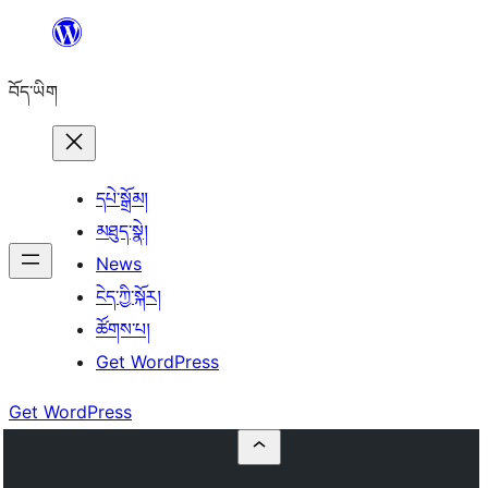
Skip
to
བོད་ཡིག
content
དཔེ་སྒྲོམ།
མཐུད་སྣེ།
News
ངེད་ཀྱི་སྐོར།
ཚོགས་པ།
Get WordPress
Get WordPress