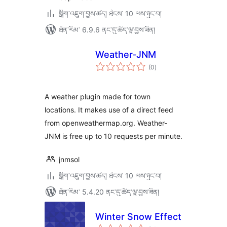
སྒྲིག་འཇུག་བྱས་ཚད། ཐེངས་ 10 ལས་ཉུང་བ།
ཐོན་རིམ་ 6.9.6 ནང་དུ་ཚོད་ལྟ་བྱས་ཟིན།
Weather-JNM
གདེང་
(0
)
འཇོག་
ཆ་
ཚང་།
A weather plugin made for town
locations. It makes use of a direct feed
from openweathermap.org. Weather-
JNM is free up to 10 requests per minute.
jnmsol
སྒྲིག་འཇུག་བྱས་ཚད། ཐེངས་ 10 ལས་ཉུང་བ།
ཐོན་རིམ་ 5.4.20 ནང་དུ་ཚོད་ལྟ་བྱས་ཟིན།
Winter Snow Effect
གདེང་