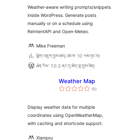
Weather-aware writing prompts/snippets
inside WordPress. Generate posts
manually or on a schedule using
ReIntentAPI and Open-Meteo.
Mike Freeman
སྒྲིག་འཇུག་བྱས་ཚད། ཐེངས་ 10 ལས་ཉུང་བ།
ཐོན་རིམ་ 7.0.3 ནང་དུ་ཚོད་ལྟ་བྱས་ཟིན།
Weather Map
གདེང་
(0
)
འཇོག་
ཆ་
ཚང་།
Display weather data for multiple
coordinates using OpenWeatherMap,
with caching and shortcode support.
Xiangxu