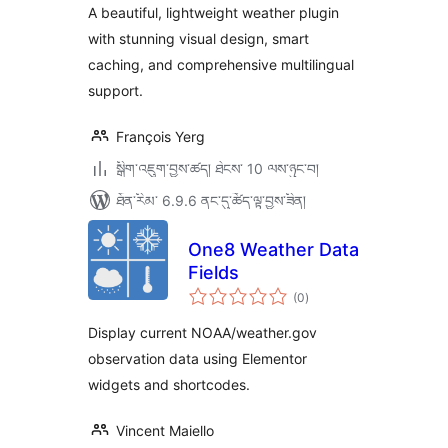
A beautiful, lightweight weather plugin
with stunning visual design, smart
caching, and comprehensive multilingual
support.
François Yerg
སྒྲིག་འཇུག་བྱས་ཚད། ཐེངས་ 10 ལས་ཉུང་བ།
ཐོན་རིམ་ 6.9.6 ནང་དུ་ཚོད་ལྟ་བྱས་ཟིན།
One8 Weather Data
Fields
གདེང་
(0
)
འཇོག་
ཆ་
ཚང་།
Display current NOAA/weather.gov
observation data using Elementor
widgets and shortcodes.
Vincent Maiello