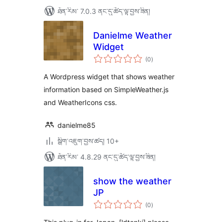
ཐོན་རིམ་ 7.0.3 ནང་དུ་ཚོད་ལྟ་བྱས་ཟིན།
Danielme Weather
Widget
གདེང་
(0
)
འཇོག་
ཆ་
ཚང་།
A Wordpress widget that shows weather
information based on SimpleWeather.js
and WeatherIcons css.
danielme85
སྒྲིག་འཇུག་བྱས་ཚད། 10+
ཐོན་རིམ་ 4.8.29 ནང་དུ་ཚོད་ལྟ་བྱས་ཟིན།
show the weather
JP
གདེང་
(0
)
འཇོག་
ཆ་
ཚང་།