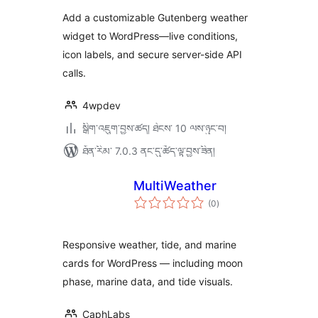
Add a customizable Gutenberg weather
widget to WordPress—live conditions,
icon labels, and secure server-side API
calls.
4wpdev
སྒྲིག་འཇུག་བྱས་ཚད། ཐེངས་ 10 ལས་ཉུང་བ།
ཐོན་རིམ་ 7.0.3 ནང་དུ་ཚོད་ལྟ་བྱས་ཟིན།
MultiWeather
གདེང་
(0
)
འཇོག་
ཆ་
ཚང་།
Responsive weather, tide, and marine
cards for WordPress — including moon
phase, marine data, and tide visuals.
CaphLabs