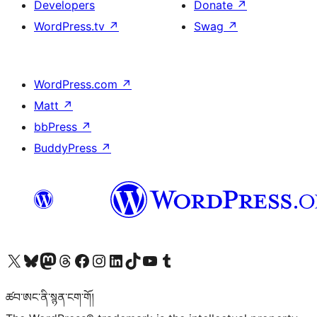
Developers
Donate
↗
WordPress.tv
↗
Swag
↗
WordPress.com
↗
Matt
↗
bbPress
↗
BuddyPress
↗
Visit our X (formerly Twitter) account
Visit our Bluesky account
Visit our Mastodon account
Visit our Threads account
Visit our Facebook page
Visit our Instagram account
Visit our LinkedIn account
Visit our TikTok account
Visit our YouTube channel
Visit our Tumblr account
ཚབ་ཨང་ནི་སྙན་ངག་གོ།