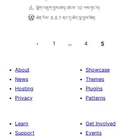
སྒྲིག་འཇུག་བྱས་ཚད། ཐེངས་ 10 ལས་ཉུང་བ།
ཐོན་རིམ་ 6.8.7 ནང་དུ་ཚོད་ལྟ་བྱས་ཟིན།
Posts
pagination
1
4
5
…
About
Showcase
News
Themes
Hosting
Plugins
Privacy
Patterns
Learn
Get Involved
Support
Events