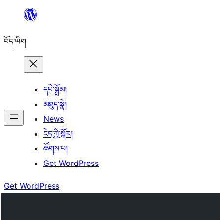
Skip
to
བོད་ཡིག
content
དཔེ་སྒྲོམ།
མཐུད་སྣེ།
News
ངེད་ཀྱི་སྐོར།
ཚོགས་པ།
Get WordPress
Get WordPress