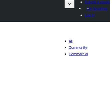
Submit a plugin
My favorites
Log in
All
Community
Commercial