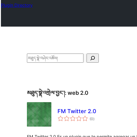
Plugin Directory
བཤེར་
འཚོལ།
མཐུད་སྣེ་འགྲེལ་བྱང་།:
web 2.0
FM Twitter 2.0
གདེང་
(0
)
འཇོག་
ཆ་
ཚང་།
FM_Twitter 2.0 Es un plugin que te permite agregar un