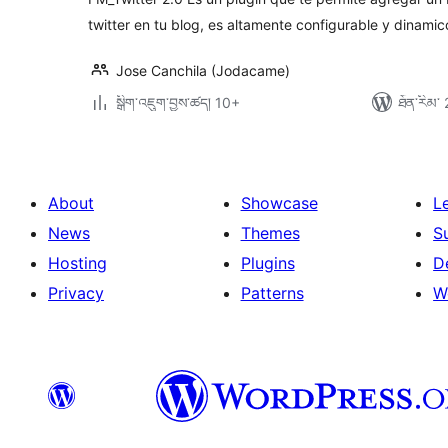
twitter en tu blog, es altamente configurable y dinamic
Jose Canchila (Jodacame)
སྒྲིག་འཇུག་བྱས་ཚད། 10+
ཐོན་རིམ་ 
About
Showcase
L
News
Themes
S
Hosting
Plugins
D
Privacy
Patterns
W