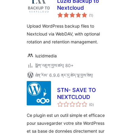
Luzid Backup to
Nextcloud
གདེང་
(1
)
འཇོག་
ཆ་
ཚང་།
Upload WordPress backup files to
Nextcloud via WebDAV, with optional
rotation and retention management.
luzidmedia
སྒྲིག་འཇུག་བྱས་ཚད། 80+
ཐོན་རིམ་ 6.9.6 ནང་དུ་ཚོད་ལྟ་བྱས་ཟིན།
STN- SAVE TO
NEXTCLOUD
གདེང་
(0
)
འཇོག་
ཆ་
ཚང་།
Ce plugin est un outil simple et efficace
pour sauvegarder votre site WordPress
et sa base de données directement sur