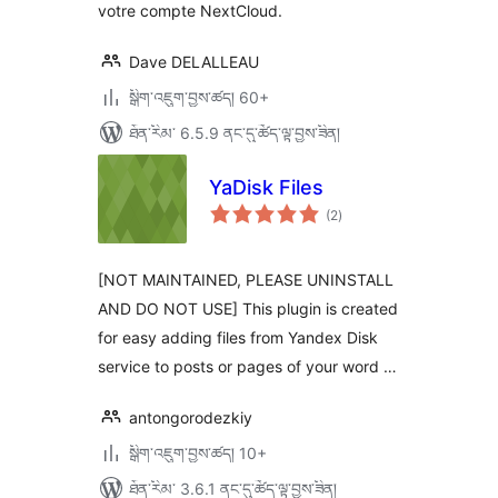
votre compte NextCloud.
Dave DELALLEAU
སྒྲིག་འཇུག་བྱས་ཚད། 60+
ཐོན་རིམ་ 6.5.9 ནང་དུ་ཚོད་ལྟ་བྱས་ཟིན།
YaDisk Files
གདེང་
(2
)
འཇོག་
ཆ་
ཚང་།
[NOT MAINTAINED, PLEASE UNINSTALL
AND DO NOT USE] This plugin is created
for easy adding files from Yandex Disk
service to posts or pages of your word …
antongorodezkiy
སྒྲིག་འཇུག་བྱས་ཚད། 10+
ཐོན་རིམ་ 3.6.1 ནང་དུ་ཚོད་ལྟ་བྱས་ཟིན།