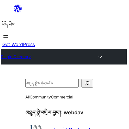
Skip
to
བོད་ཡིག
content
Get WordPress
Plugin Directory
བཤེར་
འཚོལ།
All
Community
Commercial
མཐུད་སྣེ་འགྲེལ་བྱང་།:
webdav