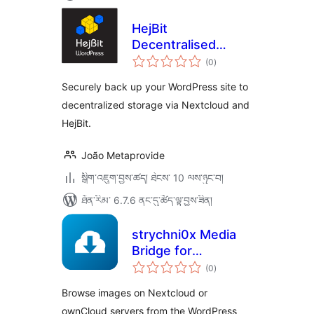
HejBit
Decentralised
གདེང་
Backup
(0
)
འཇོག་
ཆ་
ཚང་།
Securely back up your WordPress site to
decentralized storage via Nextcloud and
HejBit.
João Metaprovide
སྒྲིག་འཇུག་བྱས་ཚད། ཐེངས་ 10 ལས་ཉུང་བ།
ཐོན་རིམ་ 6.7.6 ནང་དུ་ཚོད་ལྟ་བྱས་ཟིན།
strychni0x Media
Bridge for
གདེང་
Nextcloud &
(0
)
འཇོག་
ཆ་
ownCloud
ཚང་།
Browse images on Nextcloud or
ownCloud servers from the WordPress