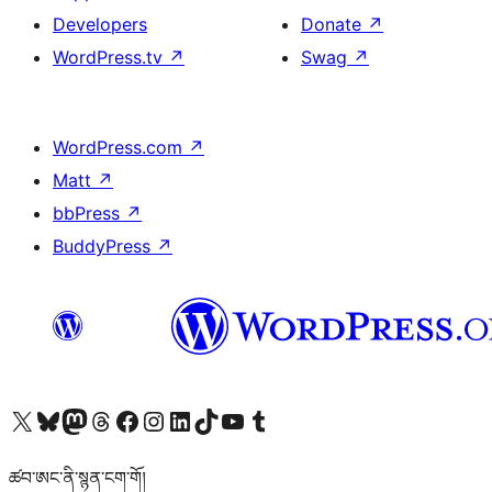
Developers
Donate
↗
WordPress.tv
↗
Swag
↗
WordPress.com
↗
Matt
↗
bbPress
↗
BuddyPress
↗
Visit our X (formerly Twitter) account
Visit our Bluesky account
Visit our Mastodon account
Visit our Threads account
Visit our Facebook page
Visit our Instagram account
Visit our LinkedIn account
Visit our TikTok account
Visit our YouTube channel
Visit our Tumblr account
ཚབ་ཨང་ནི་སྙན་ངག་གོ།