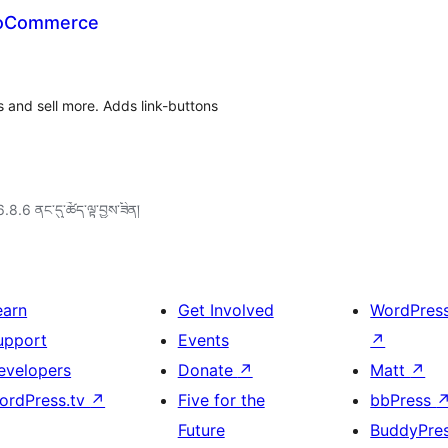
ooCommerce
and sell more. Adds link-buttons
6.8.6 ནང་དུ་ཚོད་ལྟ་བྱས་ཟིན།
earn
Get Involved
WordPres
upport
Events
↗
evelopers
Donate
↗
Matt
↗
ordPress.tv
↗
Five for the
bbPress
Future
BuddyPre