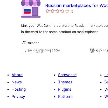
Russian marketplaces for W
གདེང་
(0
)
འཇོག་
ཆ་
ཚང་།
Link your WooCommerce store to Russian marketplaces 
in the card to the same product on marketplaces
mihdan
སྒྲིག་འཇུག་བྱས་ཚད། 100+
ཐོན་རིམ་ 
About
Showcase
L
News
Themes
S
Hosting
Plugins
D
Privacy
Patterns
W