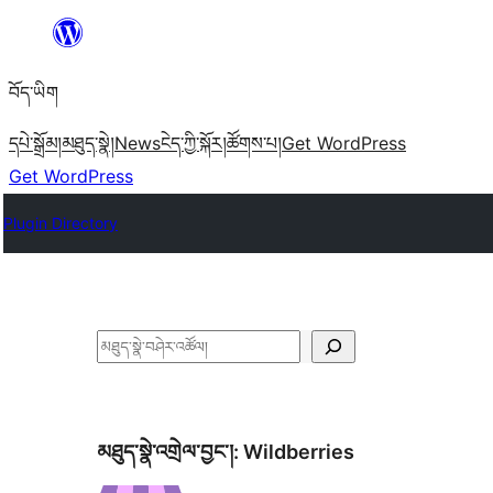
Skip
to
བོད་ཡིག
content
དཔེ་སྒྲོམ།
མཐུད་སྣེ།
News
ངེད་ཀྱི་སྐོར།
ཚོགས་པ།
Get WordPress
Get WordPress
Plugin Directory
བཤེར་
འཚོལ།
མཐུད་སྣེ་འགྲེལ་བྱང་།:
Wildberries