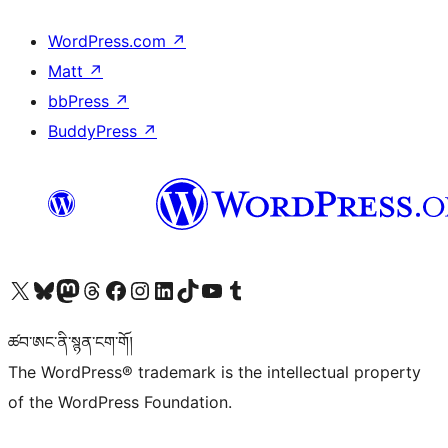
WordPress.com
↗
Matt
↗
bbPress
↗
BuddyPress
↗
Visit our X (formerly Twitter) account
Visit our Bluesky account
Visit our Mastodon account
Visit our Threads account
Visit our Facebook page
Visit our Instagram account
Visit our LinkedIn account
Visit our TikTok account
Visit our YouTube channel
Visit our Tumblr account
ཚབ་ཨང་ནི་སྙན་ངག་གོ།
The WordPress® trademark is the intellectual property
of the WordPress Foundation.