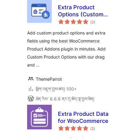
Extra Product
Options (Custom
གདེང་
Addons) for
(3
)
འཇོག་
ཆ་
WooCommerce
ཚང་།
Add custom product options and extra
fields using the best WooCommerce
Product Addons plugin in minutes. Add
Custom Product Options with our drag
and …
ThemeParrot
སྒྲིག་འཇུག་བྱས་ཚད། 100+
ཐོན་རིམ་ 6.6.6 ནང་དུ་ཚོད་ལྟ་བྱས་ཟིན།
Extra Product Data
for WooCommerce
གདེང་
(2
)
འཇོག་
ཆ་
ཚང་།