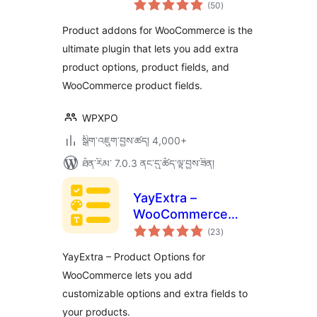
གདེང་
Options With
(50
)
འཇོག་
ཆ་
Custom Fields –
ཚང་།
Product addons for WooCommerce is the
WowAddons
ultimate plugin that lets you add extra
product options, product fields, and
WooCommerce product fields.
WPXPO
སྒྲིག་འཇུག་བྱས་ཚད། 4,000+
ཐོན་རིམ་ 7.0.3 ནང་དུ་ཚོད་ལྟ་བྱས་ཟིན།
YayExtra –
WooCommerce
གདེང་
Extra Product
(23
)
འཇོག་
ཆ་
Options
ཚང་།
YayExtra – Product Options for
WooCommerce lets you add
customizable options and extra fields to
your products.