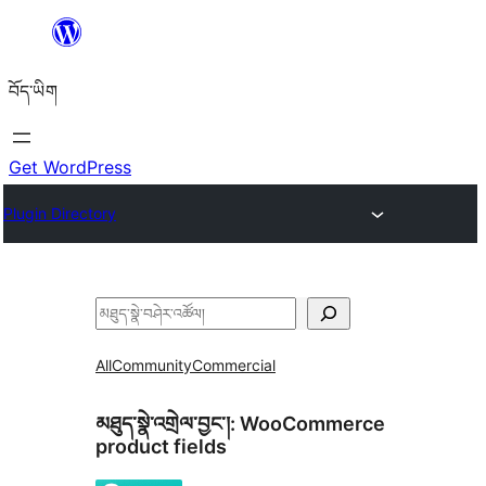
Skip
to
བོད་ཡིག
content
Get WordPress
Plugin Directory
བཤེར་
འཚོལ།
All
Community
Commercial
མཐུད་སྣེ་འགྲེལ་བྱང་།:
WooCommerce
product fields