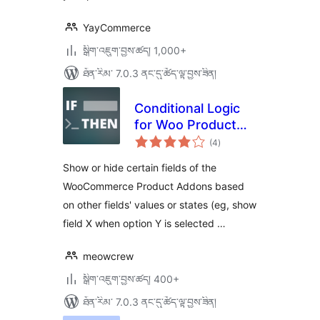
YayCommerce
སྒྲིག་འཇུག་བྱས་ཚད། 1,000+
ཐོན་རིམ་ 7.0.3 ནང་དུ་ཚོད་ལྟ་བྱས་ཟིན།
Conditional Logic
for Woo Product
གདེང་
Add-ons
(4
)
འཇོག་
ཆ་
ཚང་།
Show or hide certain fields of the
WooCommerce Product Addons based
on other fields' values or states (eg, show
field X when option Y is selected …
meowcrew
སྒྲིག་འཇུག་བྱས་ཚད། 400+
ཐོན་རིམ་ 7.0.3 ནང་དུ་ཚོད་ལྟ་བྱས་ཟིན།