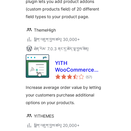
plugin lets you add product addons
(custom products field) of 20 different
field types to your product page.
ThemeHigh
སྒྲིག་འཇུག་བྱས་ཚད། 30,000+
ཐོན་རིམ་ 7.0.3 ནང་དུ་ཚོད་ལྟ་བྱས་ཟིན།
YITH
WooCommerce
གདེང་
Product Add-Ons
(57
)
འཇོག་
ཆ་
ཚང་།
Increase average order value by letting
your customers purchase additional
options on your products.
YITHEMES
སྒྲིག་འཇུག་བྱས་ཚད། 20,000+