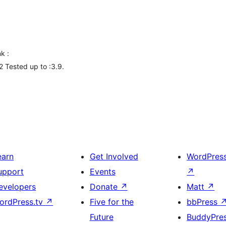
k :
2 Tested up to :3.9.
earn
Get Involved
WordPres
upport
Events
↗
evelopers
Donate
↗
Matt
↗
ordPress.tv
↗
Five for the
bbPress
Future
BuddyPre