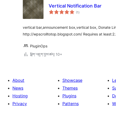
Vertical Notification Bar
གདེང་
(1
)
འཇོག་
ཆ་
ཚང་།
vertical bar,announcement box,vertical box, Donate Lin
http://wpscrolltotop.blogspot.com/ Requires at least:2.
PluginOps
སྒྲིག་འཇུག་བྱས་ཚད། 10+
About
Showcase
L
News
Themes
S
Hosting
Plugins
D
Privacy
Patterns
W