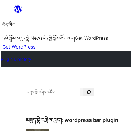
Skip
to
བོད་ཡིག
content
དཔེ་སྒྲོམ།
མཐུད་སྣེ།
News
ངེད་ཀྱི་སྐོར།
ཚོགས་པ།
Get WordPress
Get WordPress
Plugin Directory
བཤེར་
འཚོལ།
མཐུད་སྣེ་འགྲེལ་བྱང་།:
wordpress bar plugin