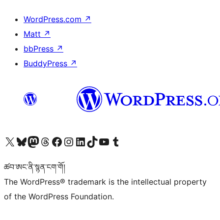
WordPress.com
↗
Matt
↗
bbPress
↗
BuddyPress
↗
Visit our X (formerly Twitter) account
Visit our Bluesky account
Visit our Mastodon account
Visit our Threads account
Visit our Facebook page
Visit our Instagram account
Visit our LinkedIn account
Visit our TikTok account
Visit our YouTube channel
Visit our Tumblr account
ཚབ་ཨང་ནི་སྙན་ངག་གོ།
The WordPress® trademark is the intellectual property
of the WordPress Foundation.