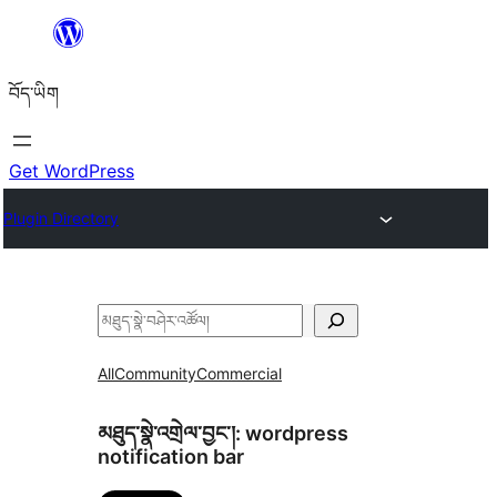
Skip
to
བོད་ཡིག
content
Get WordPress
Plugin Directory
བཤེར་
འཚོལ།
All
Community
Commercial
མཐུད་སྣེ་འགྲེལ་བྱང་།:
wordpress
notification bar