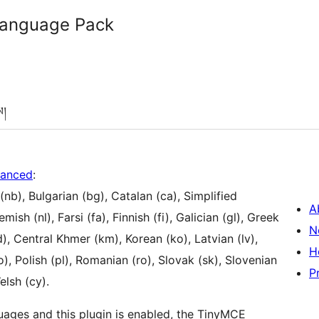
anguage Pack
ས།
anced
:
nb), Bulgarian (bg), Catalan (ca), Simplified
A
ish (nl), Farsi (fa), Finnish (fi), Galician (gl), Greek
N
d), Central Khmer (km), Korean (ko), Latvian (lv),
H
, Polish (pl), Romanian (ro), Slovak (sk), Slovenian
P
elsh (cy).
uages and this plugin is enabled, the TinyMCE