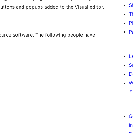
S
buttons and popups added to the Visual editor.
T
P
P
urce software. The following people have
L
S
D
W
G
I