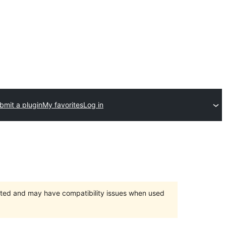
bmit a plugin
My favorites
Log in
orted and may have compatibility issues when used