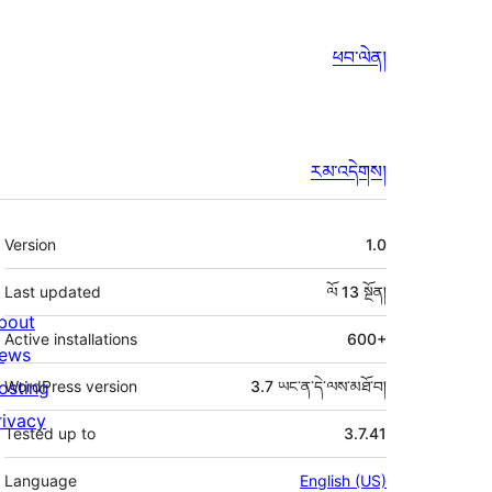
ཕབ་ལེན།
རམ་འདེགས།
ཟུར་
Version
1.0
བརྗོད།
Last updated
ལོ 13
སྔོན།
bout
Active installations
600+
ews
osting
WordPress version
3.7 ཡང་ན་དེ་ལས་མཐོ་བ།
rivacy
Tested up to
3.7.41
Language
English (US)