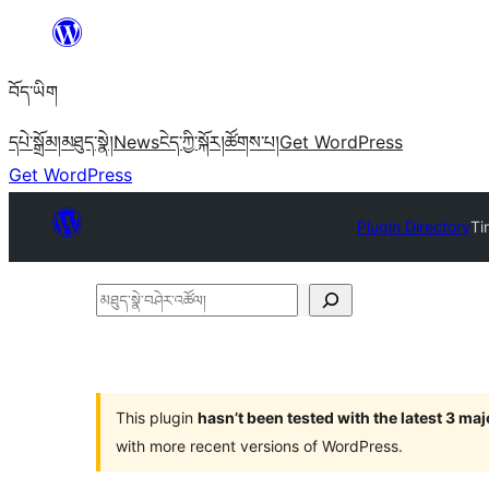
Skip
to
བོད་ཡིག
content
དཔེ་སྒྲོམ།
མཐུད་སྣེ།
News
ངེད་ཀྱི་སྐོར།
ཚོགས་པ།
Get WordPress
Get WordPress
Plugin Directory
Ti
མཐུད་
སྣེ་
བཤེར་
འཚོལ།
This plugin
hasn’t been tested with the latest 3 ma
with more recent versions of WordPress.