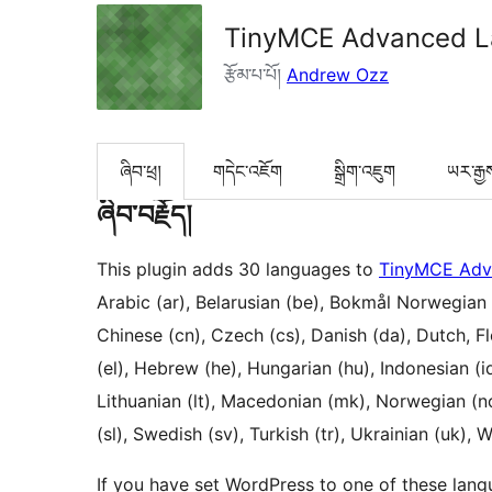
TinyMCE Advanced L
རྩོམ་པ་པོ།
Andrew Ozz
ཞིབ་ཕྲ།
གདེང་འཇོག
སྒྲིག་འཇུག
ཡར་རྒྱ
ཞིབ་བརྗོད།
This plugin adds 30 languages to
TinyMCE Adv
Arabic (ar), Belarusian (be), Bokmål Norwegian (
Chinese (cn), Czech (cs), Danish (da), Dutch, Flem
(el), Hebrew (he), Hungarian (hu), Indonesian (i
Lithuanian (lt), Macedonian (mk), Norwegian (no)
(sl), Swedish (sv), Turkish (tr), Ukrainian (uk), W
If you have set WordPress to one of these lang