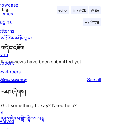
howcase
Tags
editor
tinyMCE
Write
hemes
lugins
wysiwyg
atterns
མཐོ་རིམ་མཐོང་སྣང་།
གདེང་འཇོག
earn
No reviews have been submitted yet.
upport
evelopers
reviews
Your review
See all
ordPress.tv
↗
རམ་འདེགས།
Got something to say? Need help?
et
རམ་འདེགས་གླེང་སྟེགས་ལ་ལྟ།
nvolved