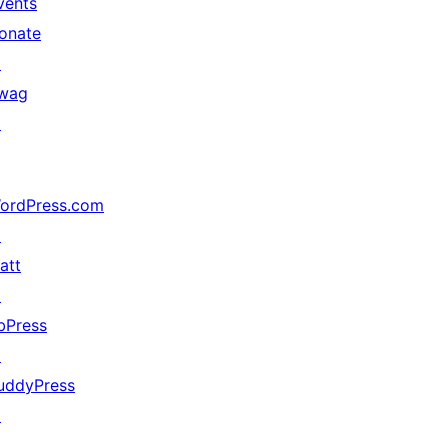
vents
onate
↗
wag
↗
ordPress.com
↗
att
↗
bPress
↗
uddyPress
↗