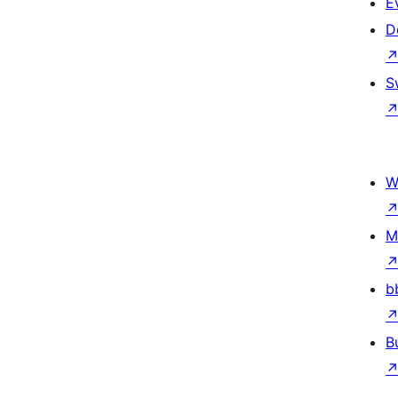
E
D
S
W
M
b
B