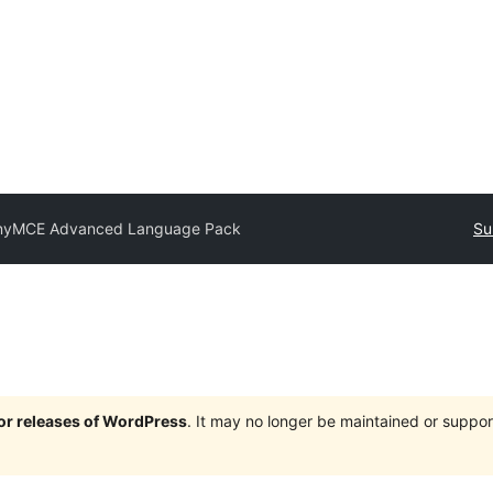
nyMCE Advanced Language Pack
Su
jor releases of WordPress
. It may no longer be maintained or supp