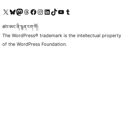
Visit our X (formerly Twitter) account
Visit our Bluesky account
Visit our Mastodon account
Visit our Threads account
Visit our Facebook page
Visit our Instagram account
Visit our LinkedIn account
Visit our TikTok account
Visit our YouTube channel
Visit our Tumblr account
ཚབ་ཨང་ནི་སྙན་ངག་གོ།
The WordPress® trademark is the intellectual property
of the WordPress Foundation.