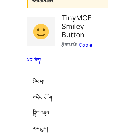
WordPress.
TinyMCE
Smiley
Button
རྩོམ་པ་པོ།
Cople
ཕབ་ལེན།
ཞིབ་ཕྲ།
གདེང་འཇོག
སྒྲིག་འཇུག
ཡར་རྒྱས།