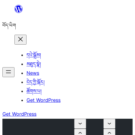
Skip
to
བོད་ཡིག
content
དཔེ་སྒྲོམ།
མཐུད་སྣེ།
News
ངེད་ཀྱི་སྐོར།
ཚོགས་པ།
Get WordPress
Get WordPress