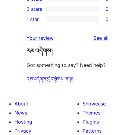
star
4-
0
2 stars
0
review
star
3-
0
1 star
0
reviews
star
2-
0
reviews
star
1-
reviews
Your review
See all
reviews
star
རམ་འདེགས།
reviews
Got something to say? Need help?
རམ་འདེགས་གླེང་སྟེགས་ལ་ལྟ།
About
Showcase
News
Themes
Hosting
Plugins
Privacy
Patterns