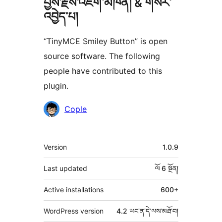
བྱས་རྗེས་འཇོག་མཁན། & གསར་
འབྱེད་པ།
“TinyMCE Smiley Button” is open
source software. The following
people have contributed to this
plugin.
བྱས་
Cople
རྗེས་
འཇོག་
ཟུར་
Version
1.0.9
མཁན།
བརྗོད།
Last updated
ལོ 6
སྔོན།
Active installations
600+
WordPress version
4.2 ཡང་ན་དེ་ལས་མཐོ་བ།