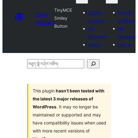
TinyMCE
Submit
Submit
Plugin
Smiley
a plugin
a plugin
Directory
Button
My
My
favorites
favorites
Log in
Log in
མཐུད་
སྣེ་
བཤེར་
འཚོལ།
This plugin
hasn’t been tested with
the latest 3 major releases of
WordPress
. It may no longer be
maintained or supported and may
have compatibility issues when used
with more recent versions of