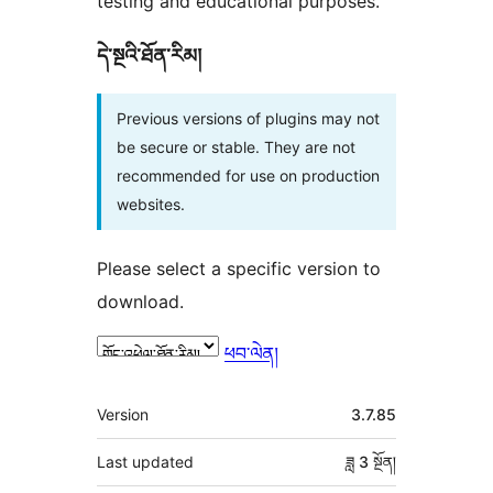
testing and educational purposes.
དེ་སྔའི་ཐོན་རིམ།
Previous versions of plugins may not
be secure or stable. They are not
recommended for use on production
websites.
Please select a specific version to
download.
ཕབ་ལེན།
ཟུར་
Version
3.7.85
བརྗོད།
Last updated
ཟླ 3
སྔོན།