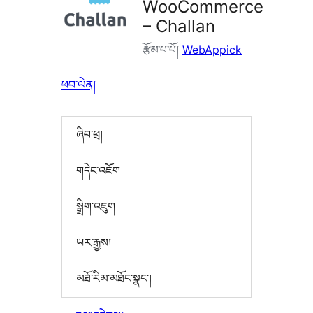
WooCommerce
– Challan
རྩོམ་པ་པོ།
WebAppick
ཕབ་ལེན།
ཞིབ་ཕྲ།
གདེང་འཇོག
སྒྲིག་འཇུག
ཡར་རྒྱས།
མཐོ་རིམ་མཐོང་སྣང་།