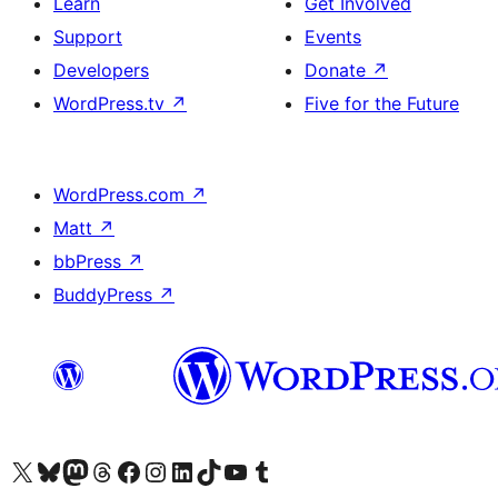
Learn
Get Involved
Support
Events
Developers
Donate
↗
WordPress.tv
↗
Five for the Future
WordPress.com
↗
Matt
↗
bbPress
↗
BuddyPress
↗
Visit our X (formerly Twitter) account
Visit our Bluesky account
Visit our Mastodon account
Visit our Threads account
Visit our Facebook page
Visit our Instagram account
Visit our LinkedIn account
Visit our TikTok account
Visit our YouTube channel
Visit our Tumblr account