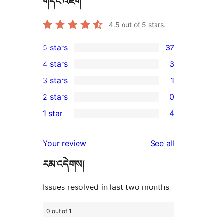
གདེང་འཇོག
4.5
out of 5 stars.
5 stars
37
37
4 stars
3
5-
3
3 stars
1
star
4-
1
2 stars
0
reviews
star
3-
0
1 star
4
reviews
star
2-
4
review
star
1-
reviews
Your review
See all
reviews
star
རམ་འདེགས།
reviews
Issues resolved in last two months:
0 out of 1