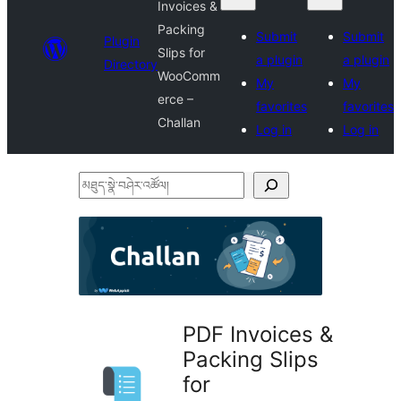
Invoices &
Packing
Submit
Submit
Plugin
Slips for
a plugin
a plugin
Directory
WooComm
My
My
erce –
favorites
favorites
Challan
Log in
Log in
མཐུད་
སྣེ་
བཤེར་
འཚོལ།
PDF Invoices &
Packing Slips
for