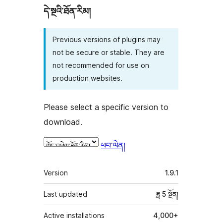
དེ་སྔའི་ཐོན་རིམ།
Previous versions of plugins may
not be secure or stable. They are
not recommended for use on
production websites.
Please select a specific version to
download.
ཕབ་ལེན།
ཟུར་
Version
1.9.1
བརྗོད།
Last updated
ཟླ 5
སྔོན།
Active installations
4,000+