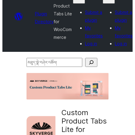
Product
Submit a
Submit a
Plugin
Tabs Lite
plugin
plugin
Directory
for
My
My
WooCom
favorites
favorites
merce
Log in
Log in
མཐུད་
སྣེ་
བཤེར་
འཚོལ།
Custom
Product Tabs
Lite for