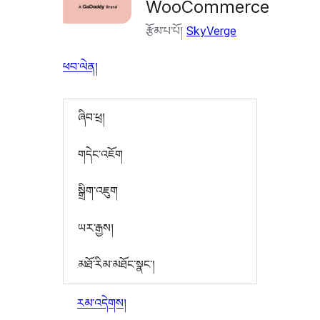
WooCommerce
རྩོམ་པ་པོ།
SkyVerge
ཕབ་ལེན།
ཞིབ་ཕྲ།
གདེང་འཇོག
སྒྲིག་འཇུག
ཡར་རྒྱས།
མཐོ་རིམ་མཐོང་སྣང་།
རམ་འདེགས།