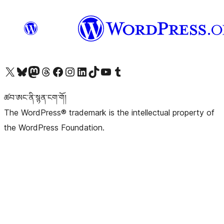
Visit our X (formerly Twitter) account
Visit our Bluesky account
Visit our Mastodon account
Visit our Threads account
Visit our Facebook page
Visit our Instagram account
Visit our LinkedIn account
Visit our TikTok account
Visit our YouTube channel
Visit our Tumblr account
ཚབ་ཨང་ནི་སྙན་ངག་གོ།
The WordPress® trademark is the intellectual property of
the WordPress Foundation.