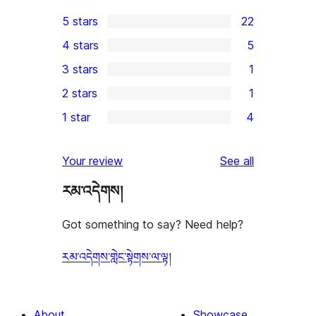
5 stars
22
22
4 stars
5
5-
5
3 stars
1
star
4-
1
2 stars
1
reviews
star
3-
1
1 star
4
reviews
star
2-
4
review
star
1-
reviews
Your review
See all
review
star
རམ་འདེགས།
reviews
Got something to say? Need help?
རམ་འདེགས་གླེང་སྟེགས་ལ་ལྟ།
About
Showcase